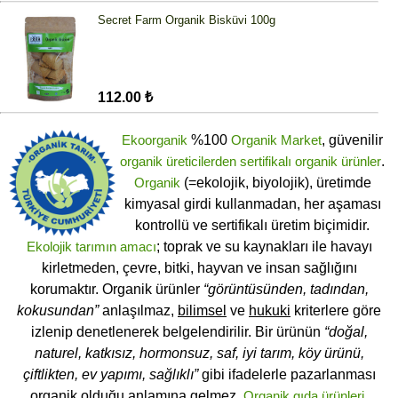
Secret Farm Organik Bisküvi 100g
112.00 ₺
Ekoorganik
%100
Organik Market
, güvenilir
organik üreticilerden
sertifikalı
organik ürünler
.
Organik
(=ekolojik, biyolojik), üretimde
kimyasal girdi kullanmadan, her aşaması
kontrollü ve sertifikalı üretim biçimidir.
Ekolojik tarımın amacı
; toprak ve su kaynakları ile havayı
kirletmeden, çevre, bitki, hayvan ve insan sağlığını
korumaktır. Organik ürünler
“görüntüsünden, tadından,
kokusundan”
anlaşılmaz,
bilimsel
ve
hukuki
kriterlere göre
izlenip denetlenerek belgelendirilir. Bir ürünün
“doğal,
naturel, katkısız, hormonsuz, saf, iyi tarım, köy ürünü,
çiftlikten, ev yapımı, sağlıklı”
gibi ifadelerle pazarlanması
organik olduğu anlamına gelmez.
Organik gıda ürünleri
,