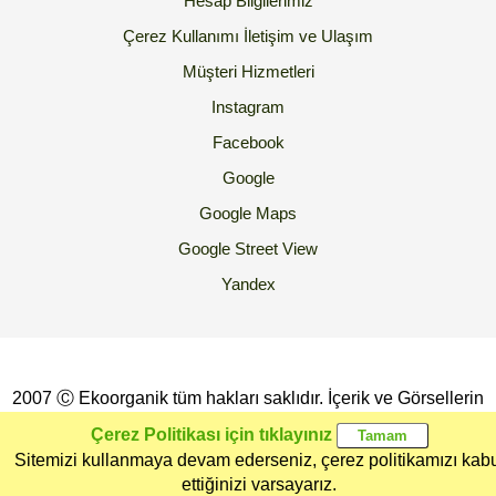
Hesap Bilgilerimiz
Çerez Kullanımı
İletişim ve Ulaşım
Müşteri Hizmetleri
Instagram
Facebook
Google
Google Maps
Google Street View
Yandex
2007 Ⓒ Ekoorganik tüm hakları saklıdır. İçerik ve Görsellerin
İzinsiz Kopyalanması yada Kullanılması Yasaktır.
Çerez Politikası için tıklayınız
Sitemizi kullanmaya devam ederseniz, çerez politikamızı kab
Ana Sayfa
Kategoriler
Ekoorganik
Müşteri
Üye Girişi
ettiğinizi varsayarız.