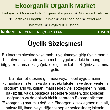
Ekoorganik Organik Market
Türkiye'nin Öncü ve Lider Organik Mağazası
★
Güvenilir Üreticiler
★
Sertifikalı Organik Ürünler
★
2007'den beri
★
Yerel Aile
İşletmesi
★
Beylikdüzü, İstanbul
İNDİRİMLER
•
YENİLER
•
ÇOK SATAN
TR>EN
Üyelik Sözleşmesi
Bu internet sitesine veya mobil uygulamaya girip üye olmanız
bu internet sitesinde ya da mobil uygulamadaki herhangi bir
bilgiyi kullanmanız aşağıdaki koşulları kabul ettiğiniz anlamına
gelir.
Bu internet sitesine girilmesi veya mobil uygulamanın
kullanılması; sitenin ya da sitedeki bilgilerin ve diğer verilerin
programların vs. kullanılması sebebiyle, sözleşmenin ihlali,
haksız fiil, ya da başkaca sebeplere binaen, doğabilecek
doğrudan ya da dolaylı hiçbir zarardan Ekoorganik.com
(Ekoorganik) sorumlu değildir. Ekoorganik, sözleşmenin ihlali,
haksız fiil, ihmal veya diğer sebepler neticesinde; işlemin