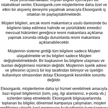
istatistiksel veriler, Ekoorganik.com müşterilerine daha özel ve
etkin bir alışveriş deneyimi yaşatmak amacıyla Ekoorganik iş
ortakları ile paylaşılabilmektedir.
Müşteri bilgileri, ancak resmi makamlarca usulü dairesinde bu
bilgilerin talep edilmesi halinde ve yürürlükteki emredici
mevzuat hükümleri gereğince resmi makamlara açıklama
yapmak zorunda olduğu durumlarda resmi makamlara
açıklanabilecektir.
Müşterinin sisteme girdiği tüm bilgilere sadece Müşteri
ulaşabilmekte ve bu bilgileri sadece Müşteri
değiştirebilmektedir. Bir başkasının bu bilgilere ulaşması ve
bunları değiştirmesi mümkün değildir. Müşterinin üyelik adresi
ve şifresinin üçüncü bir kişi tarafından biliniyor ve üyeliğin
kullanılıyor olmasından dolayı Ekoorganik kesinlikle sorumlu
değildir.
Ekoorganik, müşterilerine daha iyi hizmet verebilmek amacıyla
bazı kişisel bilgilerinizi (isim, yaş, ilgi alanlarınız, e-posta vb.)
sizlerden talep etmektedir. Ekoorganik bilgisayarlarında
toplanan bu bilgiler, dönemsel kampanya çalışmaları, müşteri
profillerine yönelik özel promosyon faaliyetlerinin kurgulanması