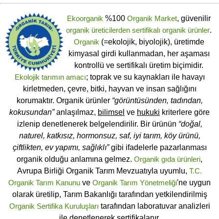
Ekoorganik
%100
Organik Market
, güvenilir
organik üreticilerden
sertifikalı
organik ürünler
.
Organik
(=ekolojik, biyolojik), üretimde
kimyasal girdi kullanmadan, her aşaması
kontrollü ve sertifikalı üretim biçimidir.
Ekolojik tarımın amacı
; toprak ve su kaynakları ile havayı
kirletmeden, çevre, bitki, hayvan ve insan sağlığını
korumaktır. Organik ürünler
“görüntüsünden, tadından,
kokusundan”
anlaşılmaz,
bilimsel
ve
hukuki
kriterlere göre
izlenip denetlenerek belgelendirilir. Bir ürünün
“doğal,
naturel, katkısız, hormonsuz, saf, iyi tarım, köy ürünü,
çiftlikten, ev yapımı, sağlıklı”
gibi ifadelerle pazarlanması
organik olduğu anlamına gelmez.
Organik gıda ürünleri
,
Avrupa Birliği Organik Tarım Mevzuatıyla uyumlu,
T.C.
Organik Tarım Kanunu
ve
Organik Tarım Yönetmeliği
'ne uygun
olarak üretilip, Tarım Bakanlığı tarafından yetkilendirilmiş
Organik Sertifika Kuruluşları
tarafından laboratuvar analizleri
ile denetlenerek sertifikalanır.