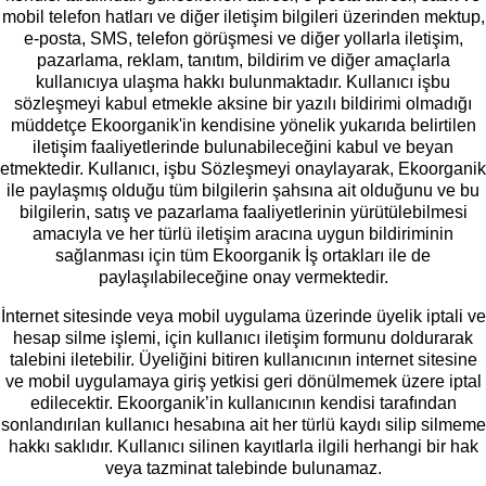
mobil telefon hatları ve diğer iletişim bilgileri üzerinden mektup,
e-posta, SMS, telefon görüşmesi ve diğer yollarla iletişim,
pazarlama, reklam, tanıtım, bildirim ve diğer amaçlarla
kullanıcıya ulaşma hakkı bulunmaktadır. Kullanıcı işbu
sözleşmeyi kabul etmekle aksine bir yazılı bildirimi olmadığı
müddetçe Ekoorganik'in kendisine yönelik yukarıda belirtilen
iletişim faaliyetlerinde bulunabileceğini kabul ve beyan
etmektedir. Kullanıcı, işbu Sözleşmeyi onaylayarak, Ekoorganik
ile paylaşmış olduğu tüm bilgilerin şahsına ait olduğunu ve bu
bilgilerin, satış ve pazarlama faaliyetlerinin yürütülebilmesi
amacıyla ve her türlü iletişim aracına uygun bildiriminin
sağlanması için tüm Ekoorganik İş ortakları ile de
paylaşılabileceğine onay vermektedir.
İnternet sitesinde veya mobil uygulama üzerinde üyelik iptali ve
hesap silme işlemi, için kullanıcı iletişim formunu doldurarak
talebini iletebilir. Üyeliğini bitiren kullanıcının internet sitesine
ve mobil uygulamaya giriş yetkisi geri dönülmemek üzere iptal
edilecektir. Ekoorganik’in kullanıcının kendisi tarafından
sonlandırılan kullanıcı hesabına ait her türlü kaydı silip silmeme
hakkı saklıdır. Kullanıcı silinen kayıtlarla ilgili herhangi bir hak
veya tazminat talebinde bulunamaz.