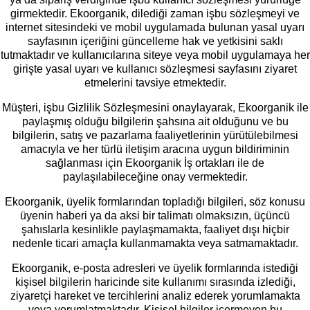
girmektedir. Ekoorganik, dilediği zaman işbu sözleşmeyi ve
internet sitesindeki ve mobil uygulamada bulunan yasal uyarı
sayfasının içeriğini güncelleme hak ve yetkisini saklı
tutmaktadır ve kullanıcılarına siteye veya mobil uygulamaya her
girişte yasal uyarı ve kullanıcı sözleşmesi sayfasını ziyaret
etmelerini tavsiye etmektedir.
Müşteri, işbu Gizlilik Sözleşmesini onaylayarak, Ekoorganik ile
paylaşmış olduğu bilgilerin şahsına ait olduğunu ve bu
bilgilerin, satış ve pazarlama faaliyetlerinin yürütülebilmesi
amacıyla ve her türlü iletişim aracına uygun bildiriminin
sağlanması için Ekoorganik İş ortakları ile de
paylaşılabileceğine onay vermektedir.
Ekoorganik, üyelik formlarından topladığı bilgileri, söz konusu
üyenin haberi ya da aksi bir talimatı olmaksızın, üçüncü
şahıslarla kesinlikle paylaşmamakta, faaliyet dışı hiçbir
nedenle ticari amaçla kullanmamakta veya satmamaktadır.
Ekoorganik, e-posta adresleri ve üyelik formlarında istediği
kişisel bilgilerin haricinde site kullanımı sırasında izlediği,
ziyaretçi hareket ve tercihlerini analiz ederek yorumlamakta
veya yorumlatmaktadır. Kişisel bilgiler içermeyen bu