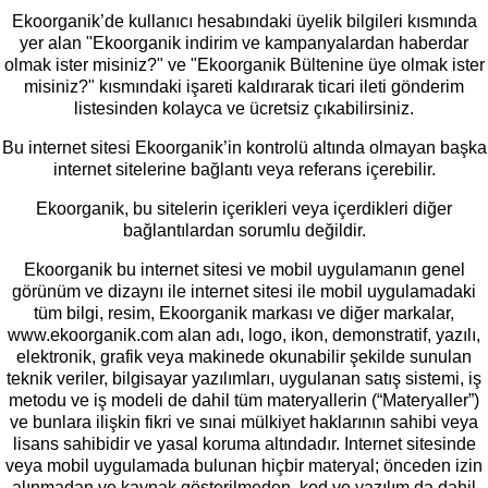
Ekoorganik’de kullanıcı hesabındaki üyelik bilgileri kısmında
yer alan "Ekoorganik indirim ve kampanyalardan haberdar
olmak ister misiniz?" ve "Ekoorganik Bültenine üye olmak ister
misiniz?" kısmındaki işareti kaldırarak ticari ileti gönderim
listesinden kolayca ve ücretsiz çıkabilirsiniz.
Bu internet sitesi Ekoorganik’in kontrolü altında olmayan başka
internet sitelerine bağlantı veya referans içerebilir.
Ekoorganik, bu sitelerin içerikleri veya içerdikleri diğer
bağlantılardan sorumlu değildir.
Ekoorganik bu internet sitesi ve mobil uygulamanın genel
görünüm ve dizaynı ile internet sitesi ile mobil uygulamadaki
tüm bilgi, resim, Ekoorganik markası ve diğer markalar,
www.ekoorganik.com alan adı, logo, ikon, demonstratif, yazılı,
elektronik, grafik veya makinede okunabilir şekilde sunulan
teknik veriler, bilgisayar yazılımları, uygulanan satış sistemi, iş
metodu ve iş modeli de dahil tüm materyallerin (“Materyaller”)
ve bunlara ilişkin fikri ve sınai mülkiyet haklarının sahibi veya
lisans sahibidir ve yasal koruma altındadır. Internet sitesinde
veya mobil uygulamada bulunan hiçbir materyal; önceden izin
alınmadan ve kaynak gösterilmeden, kod ve yazılım da dahil