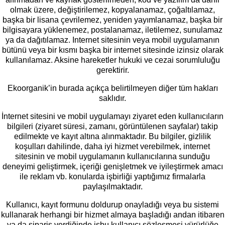
olmak üzere, değiştirilemez, kopyalanamaz, çoğaltılamaz,
başka bir lisana çevrilemez, yeniden yayımlanamaz, başka bir
bilgisayara yüklenemez, postalanamaz, iletilemez, sunulamaz
ya da dağıtılamaz. Internet sitesinin veya mobil uygulamanın
bütünü veya bir kısmı başka bir internet sitesinde izinsiz olarak
kullanılamaz. Aksine hareketler hukuki ve cezai sorumluluğu
gerektirir.
Ekoorganik’in burada açıkça belirtilmeyen diğer tüm hakları
saklıdır.
İnternet sitesini ve mobil uygulamayı ziyaret eden kullanıcıların
bilgileri (ziyaret süresi, zamanı, görüntülenen sayfalar) takip
edilmekte ve kayıt altına alınmaktadır. Bu bilgiler, gizlilik
koşulları dahilinde, daha iyi hizmet verebilmek, internet
sitesinin ve mobil uygulamanın kullanıcılarına sunduğu
deneyimi geliştirmek, içeriği genişletmek ve iyileştirmek amacı
ile reklam vb. konularda işbirliği yaptığımız firmalarla
paylaşılmaktadır.
Kullanıcı, kayıt formunu doldurup onayladığı veya bu sistemi
kullanarak herhangi bir hizmet almaya başladığı andan itibaren
ya da sipariş verdiğinde işbu kullanıcı sözleşmesi yürürlüğe