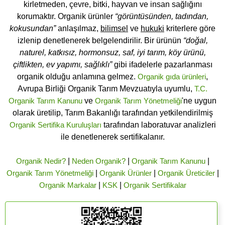
kirletmeden, çevre, bitki, hayvan ve insan sağlığını
korumaktır. Organik ürünler
“görüntüsünden, tadından,
kokusundan”
anlaşılmaz,
bilimsel
ve
hukuki
kriterlere göre
izlenip denetlenerek belgelendirilir. Bir ürünün
“doğal,
naturel, katkısız, hormonsuz, saf, iyi tarım, köy ürünü,
çiftlikten, ev yapımı, sağlıklı”
gibi ifadelerle pazarlanması
organik olduğu anlamına gelmez.
Organik gıda ürünleri
,
Avrupa Birliği Organik Tarım Mevzuatıyla uyumlu,
T.C.
Organik Tarım Kanunu
ve
Organik Tarım Yönetmeliği
'ne uygun
olarak üretilip, Tarım Bakanlığı tarafından yetkilendirilmiş
Organik Sertifika Kuruluşları
tarafından laboratuvar analizleri
ile denetlenerek sertifikalanır.
Organik Nedir?
|
Neden Organik?
|
Organik Tarım Kanunu
|
Organik Tarım Yönetmeliği
|
Organik Ürünler
|
Organik Üreticiler
|
Organik Markalar
|
KSK
|
Organik Sertifikalar