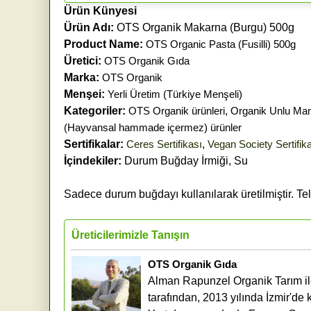
Ürün Künyesi
Ürün Adı:
OTS Organik Makarna (Burgu) 500g
Product Name:
OTS Organic Pasta (Fusilli) 500g
Üretici:
OTS Organik Gıda
Marka:
OTS Organik
Menşei:
Yerli Üretim (Türkiye Menşeli)
Kategoriler:
OTS Organik ürünleri
,
Organik Unlu Mam
(Hayvansal hammade içermez) ürünler
Sertifikalar:
Ceres Sertifikası
,
Vegan Society Sertifik
İçindekiler:
Durum Buğday İrmiği, Su
Sadece durum buğdayı kullanılarak üretilmiştir. Te
Üreticilerimizle Tanışın
OTS Organik Gıda
Alman Rapunzel Organik Tarım ile
tarafından, 2013 yılında İzmir'de