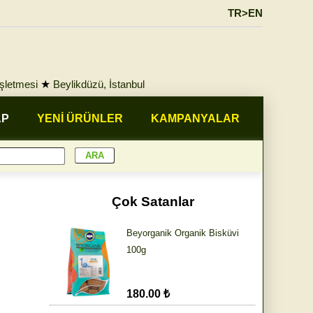
TR>EN
İşletmesi
★
Beylikdüzü, İstanbul
AP
YENİ ÜRÜNLER
KAMPANYALAR
Çok Satanlar
Beyorganik Organik Bisküvi
100g
180.00 ₺