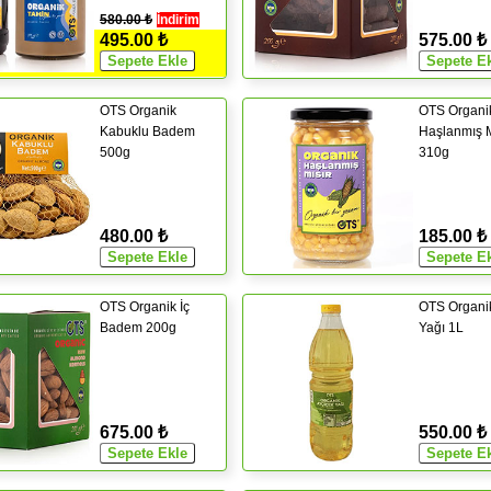
580.00 ₺
İndirim
495.00 ₺
575.00 ₺
OTS Organik
OTS Organi
Kabuklu Badem
Haşlanmış M
500g
310g
480.00 ₺
185.00 ₺
OTS Organik İç
OTS Organik
Badem 200g
Yağı 1L
675.00 ₺
550.00 ₺