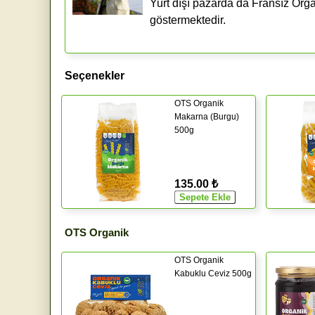
Yurt dışı pazarda da Fransız Organ
göstermektedir.
Seçenekler
OTS Organik
Makarna (Burgu)
500g
135.00 ₺
OTS Organik
OTS Organik
Kabuklu Ceviz 500g