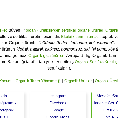
rket
, güvenilir
organik üreticilerden
sertifikalı
organik ürünler
.
Organi
ü ve sertifikalı üretim biçimidir.
Ekolojik tarımın amacı
; toprak v
ktır. Organik ürünler
“görüntüsünden, tadından, kokusundan”
an
ir ürünün
“doğal, naturel, katkısız, hormonsuz, saf, iyi tarım, köy ür
lamına gelmez.
Organik gıda ürünleri
, Avrupa Birliği Organik Tar
arım Bakanlığı tarafından yetkilendirilmiş
Organik Sertifika Kuruluş
sertifikalanır.
 Kanunu
|
Organik Tarım Yönetmeliği
|
Organik Ürünler
|
Organik Üreti
ızda
Instagram
Mesafeli Sa
Mağazamız
Facebook
İade ve Geri 
oorganik
Google
Gizlilik
urusu
Google Maps
Üyelik 