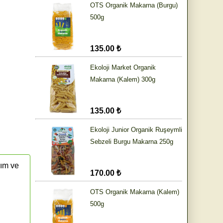
OTS Organik Makarna (Burgu)
500g
135.00 ₺
Ekoloji Market Organik
Makarna (Kalem) 300g
135.00 ₺
Ekoloji Junior Organik Ruşeymli
Sebzeli Burgu Makarna 250g
rım ve
170.00 ₺
OTS Organik Makarna (Kalem)
500g