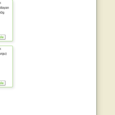
k
tlayan
750g
k
urgu)