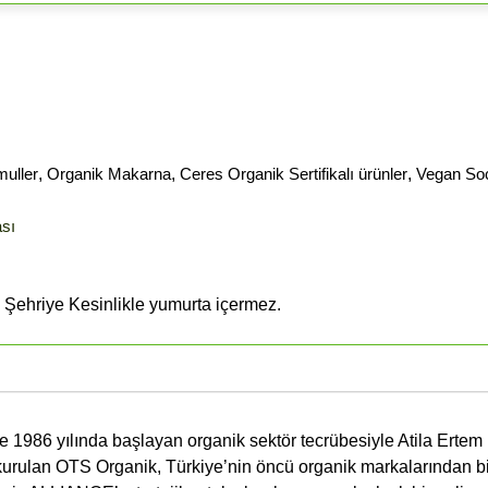
uller
,
Organik Makarna
,
Ceres Organik Sertifikalı ürünler
,
Vegan Soc
ası
l Şehriye Kesinlikle yumurta içermez.
 1986 yılında başlayan organik sektör tecrübesiyle Atila Ertem
 kurulan OTS Organik, Türkiye’nin öncü organik markalarından bir