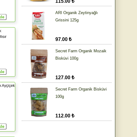
115.00 ₺
ARI Organik Zeytinyağlı
Grissini 125g
k
ısır
97.00 ₺
Secret Farm Organik Mozaik
Bisküvi 100g
127.00 ₺
 Ayçiçek
Secret Farm Organik Bisküvi
100g
112.00 ₺