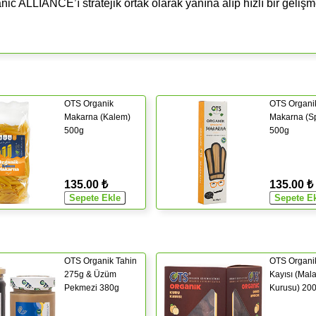
ic ALLIANCE’ı stratejik ortak olarak yanına alıp hızlı bir geliş
OTS Organik
OTS Organi
Makarna (Kalem)
Makarna (Sp
500g
500g
135.00 ₺
135.00 ₺
OTS Organik Tahin
OTS Organi
275g & Üzüm
Kayısı (Mal
Pekmezi 380g
Kurusu) 20