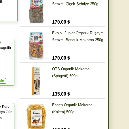
me
Sebzeli Çiçek Şehriye 250g
170.00 ₺
Ekoloji Junior Organik Ruşeymli
Sebzeli Boncuk Makarna 250g
k
agetti)
170.00 ₺
OTS Organik Makarna
(Spagetti) 500g
135.00 ₺
Essen Organik Makarna
k Kuru
(Kalem) 500g
atya Gün
0g