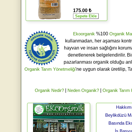
175.00 ₺
Ekoorganik
%100
Organik Ma
kullanmadan, her aşaması kontroll
hayvan ve insan sağlığını koruma
denetlenerek belgelendirilir. B
pazarlanması organik olduğu an
Organik Tarım Yönetmeliği
'ne uygun olarak üretilip, T
Organik Nedir?
|
Neden Organik?
|
Organik Tarım
Hakkım
Beylikdüzü 
Basında Ek
İş Başv