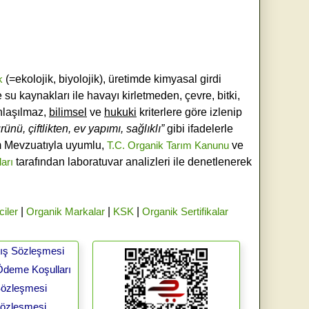
k
(=ekolojik, biyolojik), üretimde kimyasal girdi
e su kaynakları ile havayı kirletmeden, çevre, bitki,
laşılmaz,
bilimsel
ve
hukuki
kriterlere göre izlenip
ünü, çiftlikten, ev yapımı, sağlıklı”
gibi ifadelerle
ım Mevzuatıyla uyumlu,
T.C. Organik Tarım Kanunu
ve
ları
tarafından laboratuvar analizleri ile denetlenerek
ciler
|
Organik Markalar
|
KSK
|
Organik Sertifikalar
tış Sözleşmesi
Ödeme Koşulları
 Sözleşmesi
Sözleşmesi