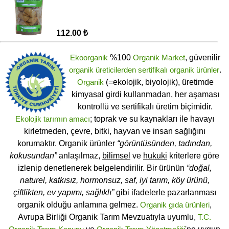
112.00 ₺
Ekoorganik
%100
Organik Market
, güvenilir
organik üreticilerden
sertifikalı
organik ürünler
.
Organik
(=ekolojik, biyolojik), üretimde
kimyasal girdi kullanmadan, her aşaması
kontrollü ve sertifikalı üretim biçimidir.
Ekolojik tarımın amacı
; toprak ve su kaynakları ile havayı
kirletmeden, çevre, bitki, hayvan ve insan sağlığını
korumaktır. Organik ürünler
“görüntüsünden, tadından,
kokusundan”
anlaşılmaz,
bilimsel
ve
hukuki
kriterlere göre
izlenip denetlenerek belgelendirilir. Bir ürünün
“doğal,
naturel, katkısız, hormonsuz, saf, iyi tarım, köy ürünü,
çiftlikten, ev yapımı, sağlıklı”
gibi ifadelerle pazarlanması
organik olduğu anlamına gelmez.
Organik gıda ürünleri
,
Avrupa Birliği Organik Tarım Mevzuatıyla uyumlu,
T.C.