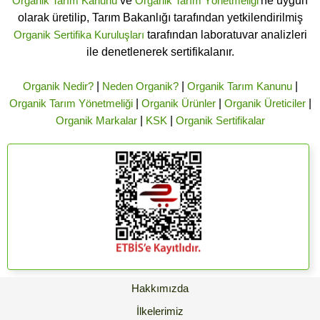
Organik Tarım Kanunu
ve
Organik Tarım Yönetmeliği
'ne uygun
olarak üretilip, Tarım Bakanlığı tarafından yetkilendirilmiş
Organik Sertifika Kuruluşları
tarafından laboratuvar analizleri
ile denetlenerek sertifikalanır.
Organik Nedir?
|
Neden Organik?
|
Organik Tarım Kanunu
|
Organik Tarım Yönetmeliği
|
Organik Ürünler
|
Organik Üreticiler
|
Organik Markalar
|
KSK
|
Organik Sertifikalar
Hakkımızda
İlkelerimiz