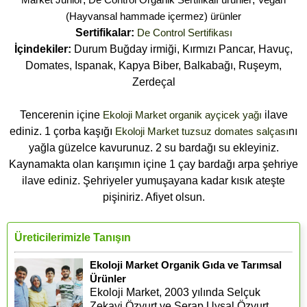
(Hayvansal hammade içermez) ürünler
Sertifikalar:
De Control Sertifikası
İçindekiler:
Durum Buğday irmiği, Kırmızı Pancar, Havuç,
Domates, Ispanak, Kapya Biber, Balkabağı, Ruşeym,
Zerdeçal
Tencerenin içine
Ekoloji Market organik ayçicek yağı
ilave
ediniz. 1 çorba kaşığı
Ekoloji Market tuzsuz domates salçası
nı
yağla güzelce kavurunuz. 2 su bardağı su ekleyiniz.
Kaynamakta olan karışımın içine 1 çay bardağı arpa şehriye
ilave ediniz. Şehriyeler yumuşayana kadar kısık ateşte
pişiniriz. Afiyet olsun.
Üreticilerimizle Tanışın
Ekoloji Market Organik Gıda ve Tarımsal
Ürünler
Ekoloji Market, 2003 yılında Selçuk
Zekayi Özyurt ve Serap Uysal Özyurt