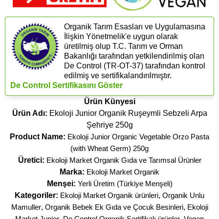
Organik Tarım Esasları ve Uygulamasına
İlişkin Yönetmelik'e uygun olarak
üretilmiş olup T.C. Tarım ve Orman
Bakanlığı tarafından yetkilendirilmiş olan
De Control (​TR-OT-37) tarafından kontrol
edilmiş ve sertifikalandırılmıştır.
De Control Sertifikasını Göster
Ürün Künyesi
Ürün Adı:
Ekoloji Junior Organik Ruşeymli Sebzeli Arpa
Şehriye 250g
Product Name:
Ekoloji Junior Organic Vegetable Orzo Pasta
(with Wheat Germ) 250g
Üretici:
Ekoloji Market Organik Gıda ve Tarımsal Ürünler
Marka:
Ekoloji Market Organik
Menşei:
Yerli Üretim (Türkiye Menşeli)
Kategoriler:
Ekoloji Market Organik ürünleri
,
Organik Unlu
Mamuller
,
Organik Bebek Ek Gıda ve Çocuk Besinleri
,
Ekoloji
Market Junior
,
De Control Organik Sertifikalı ürünler
,
Vegan