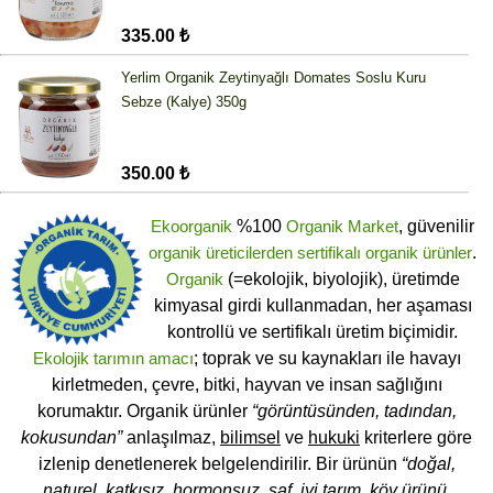
335.00 ₺
Yerlim Organik Zeytinyağlı Domates Soslu Kuru
Sebze (Kalye) 350g
350.00 ₺
Ekoorganik
%100
Organik Market
, güvenilir
organik üreticilerden
sertifikalı
organik ürünler
.
Organik
(=ekolojik, biyolojik), üretimde
kimyasal girdi kullanmadan, her aşaması
kontrollü ve sertifikalı üretim biçimidir.
Ekolojik tarımın amacı
; toprak ve su kaynakları ile havayı
kirletmeden, çevre, bitki, hayvan ve insan sağlığını
korumaktır. Organik ürünler
“görüntüsünden, tadından,
kokusundan”
anlaşılmaz,
bilimsel
ve
hukuki
kriterlere göre
izlenip denetlenerek belgelendirilir. Bir ürünün
“doğal,
naturel, katkısız, hormonsuz, saf, iyi tarım, köy ürünü,