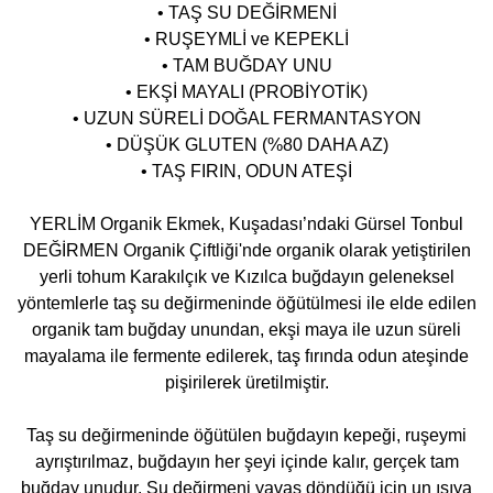
• TAŞ SU DEĞİRMENİ
• RUŞEYMLİ ve KEPEKLİ
• TAM BUĞDAY UNU
• EKŞİ MAYALI (PROBİYOTİK)
• UZUN SÜRELİ DOĞAL FERMANTASYON
• DÜŞÜK GLUTEN (%80 DAHA AZ)
• TAŞ FIRIN, ODUN ATEŞİ
YERLİM Organik Ekmek, Kuşadası’ndaki Gürsel Tonbul
DEĞİRMEN Organik Çiftliği'nde organik olarak yetiştirilen
yerli tohum Karakılçık ve Kızılca buğdayın geleneksel
yöntemlerle taş su değirmeninde öğütülmesi ile elde edilen
organik tam buğday unundan, ekşi maya ile uzun süreli
mayalama ile fermente edilerek, taş fırında odun ateşinde
pişirilerek üretilmiştir.
Taş su değirmeninde öğütülen buğdayın kepeği, ruşeymi
ayrıştırılmaz, buğdayın her şeyi içinde kalır, gerçek tam
buğday unudur. Su değirmeni yavaş döndüğü için un ısıya