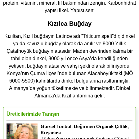
protein, vitamin, mineral, lif bakımından zengin. Karbonhidrat
yapısı ilkel. Yapısı sert.
Kızılca Buğday
Kızıltan, Kızıl buğdayın Latince adı ”Triticum spelt”dir; dinkel
ya da kavuzlu buğday olarak da anılır ve 8000 Yıllık
Çatalhöyük buğdayın atasıdır. Maden devrinden kalma bir
tahıl olan dinkel, 8000 yıl önce Asya’da kendiliğinden
yetişen, buğdayın atası ve vahşi şekli olarak biliniyordu.
Konya’nın Çumra İlçesi’nde bulunan Alacahöyük'teki (MÖ
6000-5500) kalıntılarda dinkel bulgularına rastlanmıştır.
Almanya’da yoğun tüketilmekte ve bilinmektedir. Dinkel
Almanca'da Kızıl anlamına gelir.
Üreticilerimizle Tanışın
Gürsel Tonbul, Değirmen Organik Çiftlik,
Kuşadası
Türkiye'nin öncü organik üreticisi Gürsel