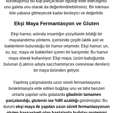
kuruttuğunuz bu küp parçacıkları öğütüp elde edeceğiniz
unu galeta unu olarak da değerlendirebilirsiniz. Bir lokması
bile yabana gitmeyecek kadar besleyici ve değerlidir.
Ekşi Maya Fermantasyon ve Gluten
Ekşi hamur, aslında insanlığın yüzyıllardır bildiği bir
mayalandırma yöntemi, içerisinde çeşitli laktik asit ve
bakterilerin bulunduğu bir hamur ortamıdır. Ekşi hamur; un,
su, tuz, maya ve bakterileri içeren bir karışımdır. Bu hamur
maya olarak kullanılıyor. Ekşi maya, üzüm kabuğunda
bulunan (Latince adıyla saccharomyces cerevisiae denilen)
bir maya türünden geliyor.
Yapılmış çalışmalarda uzun süreli fermantasyona
bırakılmasıyla elde edilen buğday unu ve tahıl benzeri
unlarla yapılan unlu gıdalarda
gliadinin tamamen
parçalandığı, glutenin ise %80 azaldığı
görülmüştür. Bu
durum
ekşi maya ile yapılan uzun süreli fermantasyonun
gluten hassasiyeti olan hastalarda buğday proteinini