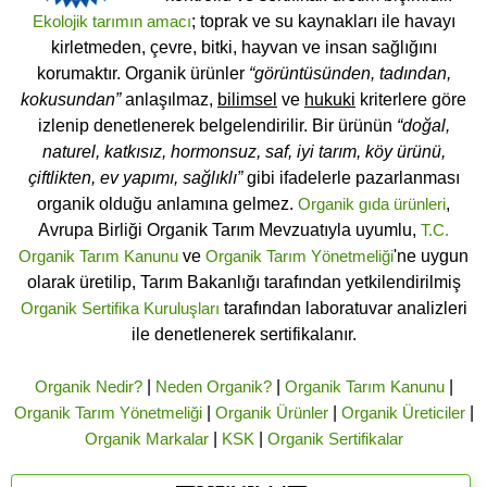
Ekolojik tarımın amacı
; toprak ve su kaynakları ile havayı
kirletmeden, çevre, bitki, hayvan ve insan sağlığını
korumaktır. Organik ürünler
“görüntüsünden, tadından,
kokusundan”
anlaşılmaz,
bilimsel
ve
hukuki
kriterlere göre
izlenip denetlenerek belgelendirilir. Bir ürünün
“doğal,
naturel, katkısız, hormonsuz, saf, iyi tarım, köy ürünü,
çiftlikten, ev yapımı, sağlıklı”
gibi ifadelerle pazarlanması
organik olduğu anlamına gelmez.
Organik gıda ürünleri
,
Avrupa Birliği Organik Tarım Mevzuatıyla uyumlu,
T.C.
Organik Tarım Kanunu
ve
Organik Tarım Yönetmeliği
'ne uygun
olarak üretilip, Tarım Bakanlığı tarafından yetkilendirilmiş
Organik Sertifika Kuruluşları
tarafından laboratuvar analizleri
ile denetlenerek sertifikalanır.
Organik Nedir?
|
Neden Organik?
|
Organik Tarım Kanunu
|
Organik Tarım Yönetmeliği
|
Organik Ürünler
|
Organik Üreticiler
|
Organik Markalar
|
KSK
|
Organik Sertifikalar