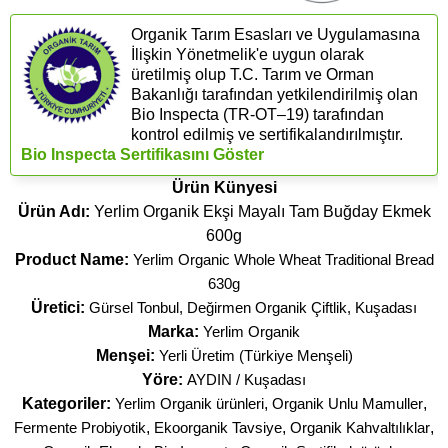
Organik Tarım Esasları ve Uygulamasına
İlişkin Yönetmelik'e uygun olarak
üretilmiş olup T.C. Tarım ve Orman
Bakanlığı tarafından yetkilendirilmiş olan
Bio Inspecta (​TR-OT–19) tarafından
kontrol edilmiş ve sertifikalandırılmıştır.
Bio Inspecta Sertifikasını Göster
Ürün Künyesi
Ürün Adı:
Yerlim Organik Ekşi Mayalı Tam Buğday Ekmek
600g
Product Name:
Yerlim Organic Whole Wheat Traditional Bread
630g
Üretici:
Gürsel Tonbul, Değirmen Organik Çiftlik, Kuşadası
Marka:
Yerlim Organik
Menşei:
Yerli Üretim (Türkiye Menşeli)
Yöre:
AYDIN / Kuşadası
Kategoriler:
Yerlim Organik ürünleri
,
Organik Unlu Mamuller
,
Fermente Probiyotik
,
Ekoorganik Tavsiye
,
Organik Kahvaltılıklar
,