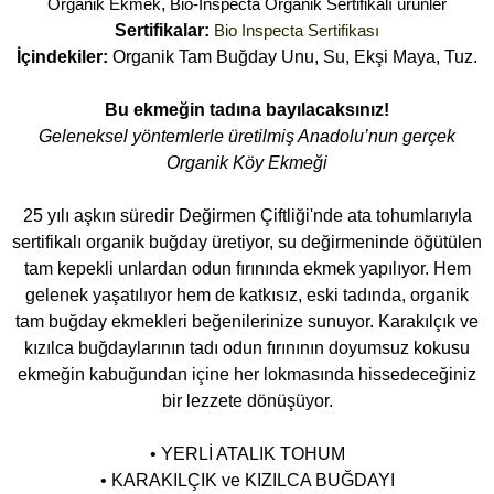
Organik Ekmek
,
Bio-Inspecta Organik Sertifikalı ürünler
Sertifikalar:
Bio Inspecta Sertifikası
İçindekiler:
Organik Tam Buğday Unu, Su, Ekşi Maya, Tuz.
Bu ekmeğin tadına bayılacaksınız!
Geleneksel yöntemlerle üretilmiş Anadolu’nun gerçek
Organik Köy Ekmeği
25 yılı aşkın süredir Değirmen Çiftliği'nde ata tohumlarıyla
sertifikalı organik buğday üretiyor, su değirmeninde öğütülen
tam kepekli unlardan odun fırınında ekmek yapılıyor. Hem
gelenek yaşatılıyor hem de katkısız, eski tadında, organik
tam buğday ekmekleri beğenilerinize sunuyor. Karakılçık ve
kızılca buğdaylarının tadı odun fırınının doyumsuz kokusu
ekmeğin kabuğundan içine her lokmasında hissedeceğiniz
bir lezzete dönüşüyor.
• YERLİ ATALIK TOHUM
• KARAKILÇIK ve KIZILCA BUĞDAYI