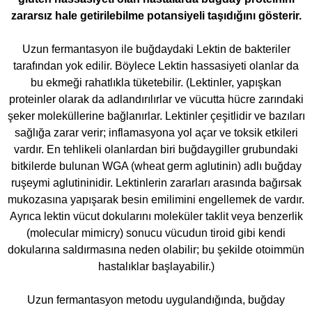
zararsız hale getirilebilme potansiyeli taşıdığını gösterir.
Uzun fermantasyon ile buğdaydaki Lektin de bakteriler
tarafından yok edilir. Böylece Lektin hassasiyeti olanlar da
bu ekmeği rahatlıkla tüketebilir. (Lektinler, yapışkan
proteinler olarak da adlandırılırlar ve vücutta hücre zarındaki
şeker moleküllerine bağlanırlar. Lektinler çeşitlidir ve bazıları
sağlığa zarar verir; inflamasyona yol açar ve toksik etkileri
vardır. En tehlikeli olanlardan biri buğdaygiller grubundaki
bitkilerde bulunan WGA (wheat germ aglutinin) adlı buğday
ruşeymi aglutininidir. Lektinlerin zararları arasında bağırsak
mukozasına yapışarak besin emilimini engellemek de vardır.
Ayrıca lektin vücut dokularını moleküler taklit veya benzerlik
(molecular mimicry) sonucu vücudun tiroid gibi kendi
dokularına saldırmasına neden olabilir; bu şekilde otoimmün
hastalıklar başlayabilir.)
Uzun fermantasyon metodu uygulandığında, buğday