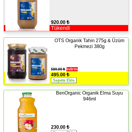
920.00 ₺
Tükendi
OTS Organik Tahin 275g & Üzüm
Pekmezi 380g
580.00 ₺
İndirim
495.00 ₺
BenOrganic Organik Elma Suyu
946ml
230.00 ₺