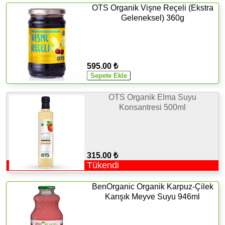
OTS Organik Vişne Reçeli (Ekstra
Geleneksel) 360g
595.00 ₺
OTS Organik Elma Suyu
Konsantresi 500ml
315.00 ₺
Tükendi
BenOrganic Organik Karpuz-Çilek
Karışık Meyve Suyu 946ml