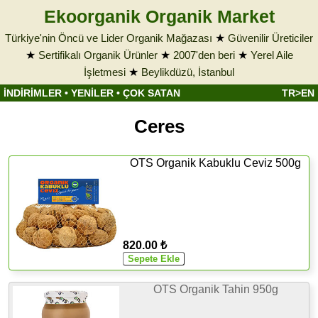
Ekoorganik Organik Market
Türkiye'nin Öncü ve Lider Organik Mağazası
★
Güvenilir Üreticiler
★
Sertifikalı Organik Ürünler
★
2007'den beri
★
Yerel Aile
İşletmesi
★
Beylikdüzü, İstanbul
İNDİRİMLER
•
YENİLER
•
ÇOK SATAN
TR>EN
Ceres
OTS Organik Kabuklu Ceviz 500g
820.00 ₺
OTS Organik Tahin 950g