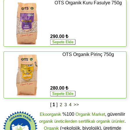
OTS Organik Kuru Fasulye 750g
290.00 ₺
OTS Organik Pirinç 750g
280.00 ₺
[
1
]
2
3
4
>>
Ekoorganik
%100
Organik Market
, güvenilir
organik üreticilerden
sertifikalı
organik ürünler
.
Organik
(=ekolojik, biyolojik), üretimde