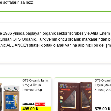
e sofralarınıza lezz
 1986 yılında başlayan organik sektör tecrübesiyle Atila Ertem
 kurulan OTS Organik, Türkiye’nin öncü organik markalarından bir
ic ALLIANCE’ı stratejik ortak olarak yanına alıp hızlı bir geliş
OTS Organik Tahin
OTS Organi
275g & Üzüm
Kayısı (Mal
Pekmezi 380g
Kurusu) 20
580.00 ₺
İndirim
495.00 ₺
575.00 ₺