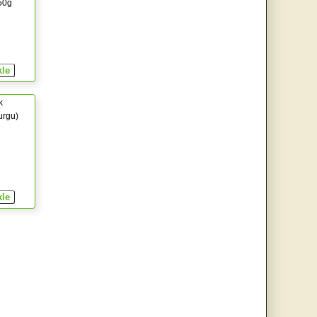
750g
k
urgu)