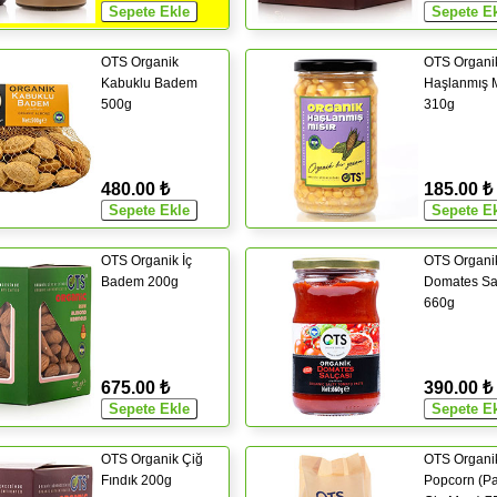
OTS Organik
OTS Organi
Kabuklu Badem
Haşlanmış M
500g
310g
480.00 ₺
185.00 ₺
OTS Organik İç
OTS Organi
Badem 200g
Domates Sa
660g
675.00 ₺
390.00 ₺
OTS Organik Çiğ
OTS Organi
Fındık 200g
Popcorn (Pa