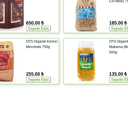
Cin Mısır) 
650.00 ₺
185.00 ₺
OTS Organik Kırmızı
OTS Organi
Mercimek 750g
Makarna (B
500g
255.00 ₺
135.00 ₺