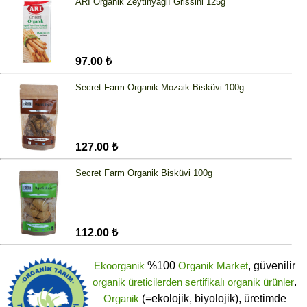
ARI Organik Zeytinyağlı Grissini 125g
97.00 ₺
Secret Farm Organik Mozaik Bisküvi 100g
127.00 ₺
Secret Farm Organik Bisküvi 100g
112.00 ₺
Ekoorganik
%100
Organik Market
, güvenilir
organik üreticilerden
sertifikalı
organik ürünler
.
Organik
(=ekolojik, biyolojik), üretimde