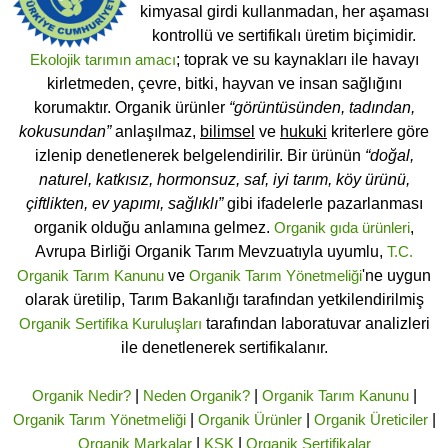
kimyasal girdi kullanmadan, her aşaması
kontrollü ve sertifikalı üretim biçimidir.
Ekolojik tarımın amacı
; toprak ve su kaynakları ile havayı
kirletmeden, çevre, bitki, hayvan ve insan sağlığını
korumaktır. Organik ürünler
“görüntüsünden, tadından,
kokusundan”
anlaşılmaz,
bilimsel
ve
hukuki
kriterlere göre
izlenip denetlenerek belgelendirilir. Bir ürünün
“doğal,
naturel, katkısız, hormonsuz, saf, iyi tarım, köy ürünü,
çiftlikten, ev yapımı, sağlıklı”
gibi ifadelerle pazarlanması
organik olduğu anlamına gelmez.
Organik gıda ürünleri
,
Avrupa Birliği Organik Tarım Mevzuatıyla uyumlu,
T.C.
Organik Tarım Kanunu
ve
Organik Tarım Yönetmeliği
'ne uygun
olarak üretilip, Tarım Bakanlığı tarafından yetkilendirilmiş
Organik Sertifika Kuruluşları
tarafından laboratuvar analizleri
ile denetlenerek sertifikalanır.
Organik Nedir?
|
Neden Organik?
|
Organik Tarım Kanunu
|
Organik Tarım Yönetmeliği
|
Organik Ürünler
|
Organik Üreticiler
|
Organik Markalar
|
KSK
|
Organik Sertifikalar