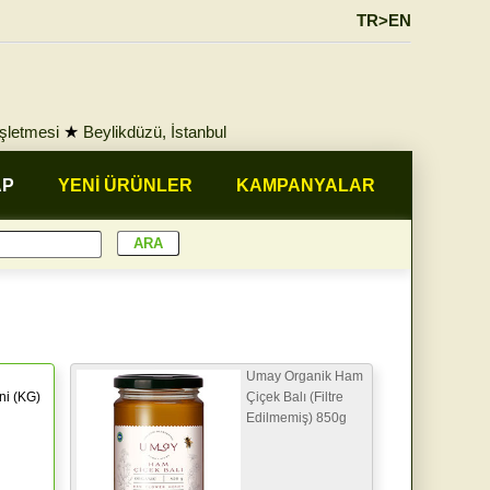
TR>EN
İşletmesi
★
Beylikdüzü, İstanbul
AP
YENİ ÜRÜNLER
KAMPANYALAR
Umay Organik Ham
ni (KG)
Çiçek Balı (Filtre
Edilmemiş) 850g