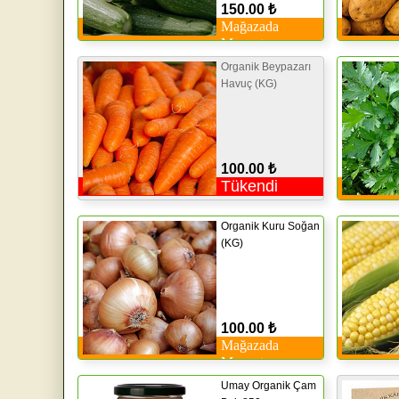
150.00 ₺
Mağazada
Mevcut
Organik Beypazarı
Havuç (KG)
100.00 ₺
Tükendi
Organik Kuru Soğan
(KG)
100.00 ₺
Mağazada
Mevcut
Umay Organik Çam