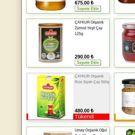
675.00 ₺
ÇAYKUR Organik
Zümrüt Yeşil Çay
125g
290.00 ₺
ÇAYKUR Organik
Rize Siyah Çay 500g
480.00 ₺
Tükendi
Umay Organik Oğul