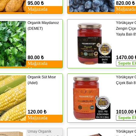
95.00 ₺
820.00 ₺
Mağazada
Mağazada
Mevcut
Mevcut
Organik Maydanoz
Yörükçayır 
(DEMET)
Zengin Çiçe
Yayla Balı 
80.00 ₺
1470.00 
Mağazada
Mevcut
Organik Süt Mısır
Yörükçayır 
(Adet)
Çiçek Balı 
120.00 ₺
1010.00 
Mağazada
Mevcut
Umay Organik
Yörükçayır 