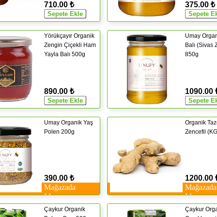
710.00 ₺
375.00 ₺
Yörükçayır Organik
Umay Organ
Zengin Çiçekli Ham
Balı (Sivas 
Yayla Balı 500g
850g
890.00 ₺
1090.00 
Umay Organik Yaş
Organik Taz
Polen 200g
Zencefil (KG
390.00 ₺
1200.00 
Mağazada
Mağazada
Mevcut
Mevcut
Çaykur Organik
Çaykur Org