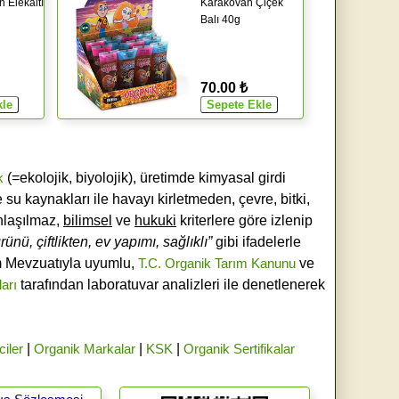
 Elekaltı
Karakovan Çiçek
Balı 40g
70.00 ₺
k
(=ekolojik, biyolojik), üretimde kimyasal girdi
e su kaynakları ile havayı kirletmeden, çevre, bitki,
laşılmaz,
bilimsel
ve
hukuki
kriterlere göre izlenip
ünü, çiftlikten, ev yapımı, sağlıklı”
gibi ifadelerle
ım Mevzuatıyla uyumlu,
T.C. Organik Tarım Kanunu
ve
ları
tarafından laboratuvar analizleri ile denetlenerek
ciler
|
Organik Markalar
|
KSK
|
Organik Sertifikalar