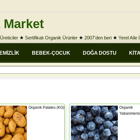
 Market
Üreticiler
★
Sertifikalı Organik Ürünler
★
2007'den beri
★
Yerel Aile 
EMİZLİK
BEBEK-ÇOCUK
DOĞA DOSTU
KİT
Organik Patates (KG)
Organik
Yabanmersi