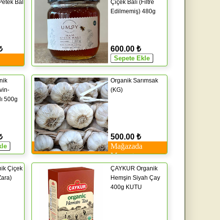
etek Bal
Çiçek Balı (Filtre
Edilmemiş) 480g
₺
600.00 ₺
nik
Organik Sarımsak
vin-
(KG)
ı 500g
₺
500.00 ₺
Mağazada
Mevcut
ik Çiçek
ÇAYKUR Organik
Zara)
Hemşin Siyah Çay
400g KUTU