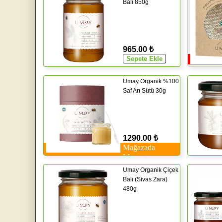
Balı 850g
965.00 ₺
Umay Organik %100
Saf Arı Sütü 30g
1290.00 ₺
Mağazada
Mevcut
Umay Organik Çiçek
Balı (Sivas Zara)
480g