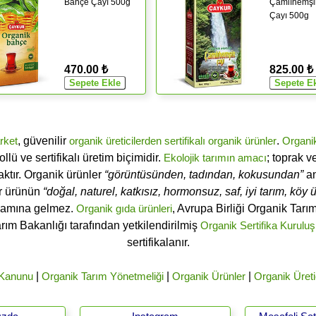
Bahçe Çayı 500g
Çamlıhemşin
Çayı 500g
470.00 ₺
825.00 ₺
rket
, güvenilir
organik üreticilerden
sertifikalı
organik ürünler
.
Organi
ü ve sertifikalı üretim biçimidir.
Ekolojik tarımın amacı
; toprak v
ktır. Organik ürünler
“görüntüsünden, tadından, kokusundan”
an
ir ürünün
“doğal, naturel, katkısız, hormonsuz, saf, iyi tarım, köy ür
lamına gelmez.
Organik gıda ürünleri
, Avrupa Birliği Organik Tar
arım Bakanlığı tarafından yetkilendirilmiş
Organik Sertifika Kuruluş
sertifikalanır.
 Kanunu
|
Organik Tarım Yönetmeliği
|
Organik Ürünler
|
Organik Üreti