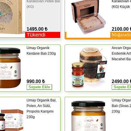
Karakovan Petek Bal
Karakovan P
(KG)
(KG) Küçük
1495.00 ₺
2100.00 
Tükendi
Mağazada
Mevcut
Umay Organik
Arıcan Orga
Kestane Balı 230g
Endemik Art
Macahel Bal
990.00 ₺
2490.00 
Umay Organik Bal,
Umay Organ
Polen, Arı Sütü,
Balı (Sivas 
Propolis Karışımı
230g
230g