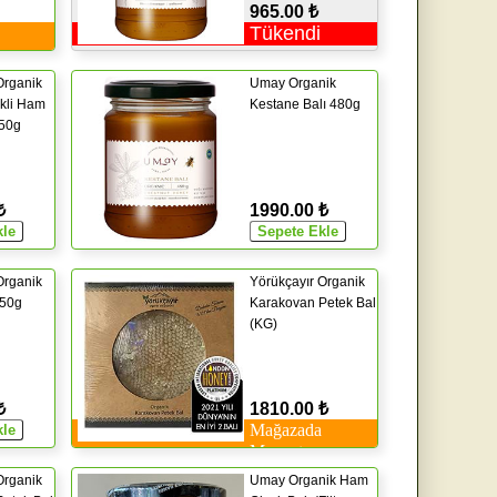
965.00 ₺
Tükendi
Organik
Umay Organik
kli Ham
Kestane Balı 480g
850g
₺
1990.00 ₺
Organik
Yörükçayır Organik
850g
Karakovan Petek Bal
(KG)
₺
1810.00 ₺
Mağazada
Mevcut
Organik
Umay Organik Ham