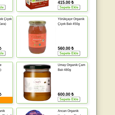
415.00 ₺
ik Çiçek
Yörükçayır Organik
Zara)
Çiçek Balı 450g
₺
560.00 ₺
e
Umay Organik Çam
)
Balı 480g
₺
600.00 ₺
anik
Arıcan Organik