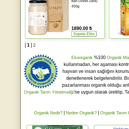
Balı (Sivas Zara)
450g
1890.00 ₺
[
1
]
2
Ekoorganik
%100
Organik Ma
kullanmadan, her aşaması kontroll
hayvan ve insan sağlığını koruma
denetlenerek belgelendirilir. B
pazarlanması organik olduğu an
Organik Tarım Yönetmeliği
'ne uygun olarak üretilip, T
Organik Nedir?
|
Neden Organik?
|
Organik Tarım