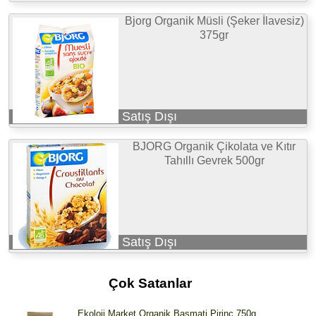
Bjorg Organik Müsli (Şeker İlavesiz)
375gr
Satış Dışı
BJORG Organik Çikolata ve Kıtır
Tahıllı Gevrek 500gr
Satış Dışı
Çok Satanlar
Ekoloji Market Organik Basmati Pirinç 750g