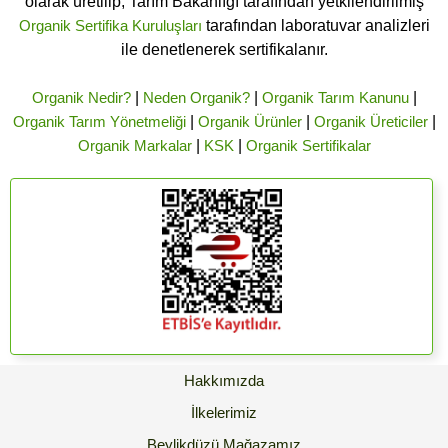
olarak üretilip, Tarım Bakanlığı tarafından yetkilendirilmiş
Organik Sertifika Kuruluşları
tarafından laboratuvar analizleri
ile denetlenerek sertifikalanır.
Organik Nedir?
|
Neden Organik?
|
Organik Tarım Kanunu
|
Organik Tarım Yönetmeliği
|
Organik Ürünler
|
Organik Üreticiler
|
Organik Markalar
|
KSK
|
Organik Sertifikalar
Hakkımızda
İlkelerimiz
Beylikdüzü Mağazamız