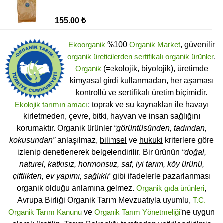
155.00 ₺
Ekoorganik
%100
Organik Market
, güvenilir
organik üreticilerden
sertifikalı
organik ürünler
.
Organik
(=ekolojik, biyolojik), üretimde
kimyasal girdi kullanmadan, her aşaması
kontrollü ve sertifikalı üretim biçimidir.
Ekolojik tarımın amacı
; toprak ve su kaynakları ile havayı
kirletmeden, çevre, bitki, hayvan ve insan sağlığını
korumaktır. Organik ürünler
“görüntüsünden, tadından,
kokusundan”
anlaşılmaz,
bilimsel
ve
hukuki
kriterlere göre
izlenip denetlenerek belgelendirilir. Bir ürünün
“doğal,
naturel, katkısız, hormonsuz, saf, iyi tarım, köy ürünü,
çiftlikten, ev yapımı, sağlıklı”
gibi ifadelerle pazarlanması
organik olduğu anlamına gelmez.
Organik gıda ürünleri
,
Avrupa Birliği Organik Tarım Mevzuatıyla uyumlu,
T.C.
Organik Tarım Kanunu
ve
Organik Tarım Yönetmeliği
'ne uygun