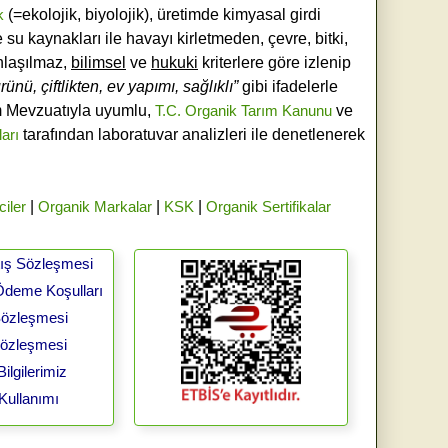
k
(=ekolojik, biyolojik), üretimde kimyasal girdi
e su kaynakları ile havayı kirletmeden, çevre, bitki,
laşılmaz,
bilimsel
ve
hukuki
kriterlere göre izlenip
ünü, çiftlikten, ev yapımı, sağlıklı”
gibi ifadelerle
ım Mevzuatıyla uyumlu,
T.C. Organik Tarım Kanunu
ve
ları
tarafından laboratuvar analizleri ile denetlenerek
ciler
|
Organik Markalar
|
KSK
|
Organik Sertifikalar
tış Sözleşmesi
Ödeme Koşulları
 Sözleşmesi
Sözleşmesi
ilgilerimiz
Kullanımı