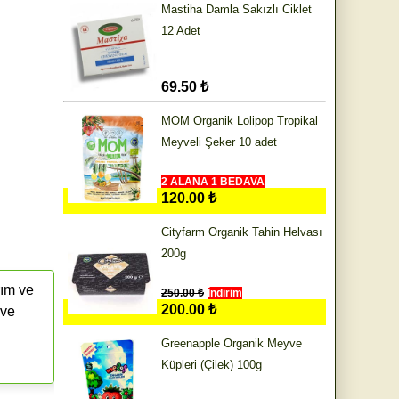
Mastiha Damla Sakızlı Ciklet
12 Adet
69.50 ₺
MOM Organik Lolipop Tropikal
Meyveli Şeker 10 adet
2 ALANA 1 BEDAVA
120.00 ₺
Cityfarm Organik Tahin Helvası
200g
rım ve
250.00 ₺
İndirim
200.00 ₺
 ve
Greenapple Organik Meyve
Küpleri (Çilek) 100g