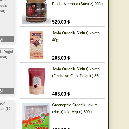
ik Sütlü
Fındık Kreması (Sütsüz) 200g
lgulu
det)
520.00 ₺
Jovia Organik Sütlü Çikolata
şı
40g
ik Doğal
adet)
205.00 ₺
Jovia Organik Sütlü Çikolata
(Fındık ve Çilek Dolgulu) 85g
şı
405.00 ₺
ik 4
Greenapple Organik Lokum
klar (17
(Nar, Çilek, Vişne) 300g