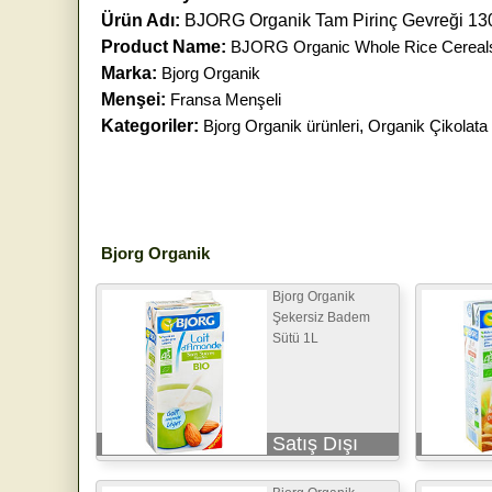
Ürün Adı:
BJORG Organik Tam Pirinç Gevreği 13
Product Name:
BJORG Organic Whole Rice Cereal
Marka:
Bjorg Organik
Menşei:
Fransa Menşeli
Kategoriler:
Bjorg Organik ürünleri
,
Organik Çikolata v
Bjorg Organik
Bjorg Organik
Şekersiz Badem
Sütü 1L
Satış Dışı