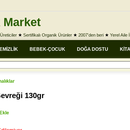
 Market
Üreticiler
★
Sertifikalı Organik Ürünler
★
2007'den beri
★
Yerel Aile 
EMİZLİK
BEBEK-ÇOCUK
DOĞA DOSTU
KİT
malıklar
evreği 130gr
 Ekle