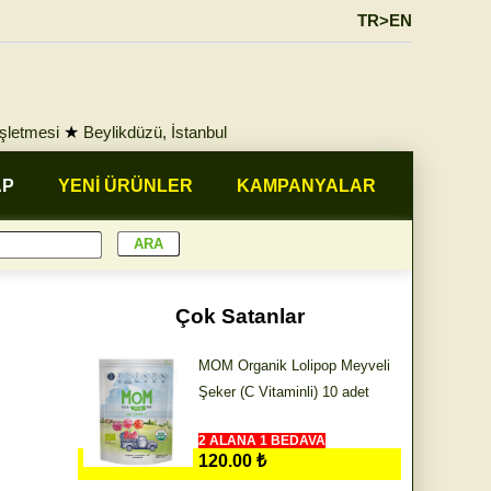
TR>EN
İşletmesi
★
Beylikdüzü, İstanbul
AP
YENİ ÜRÜNLER
KAMPANYALAR
Çok Satanlar
MOM Organik Lolipop Meyveli
Şeker (C Vitaminli) 10 adet
2 ALANA 1 BEDAVA
120.00 ₺