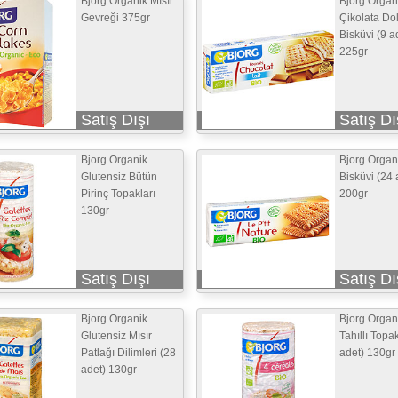
Bjorg Organik Mısır
Bjorg Organ
Gevreği 375gr
Çikolata Do
Bisküvi (9 a
225gr
Satış Dışı
Satış Dı
Bjorg Organik
Bjorg Organ
Glutensiz Bütün
Bisküvi (24 
Pirinç Topakları
200gr
130gr
Satış Dışı
Satış Dı
Bjorg Organik
Bjorg Organ
Glutensiz Mısır
Tahıllı Topa
Patlağı Dilimleri (28
adet) 130gr
adet) 130gr