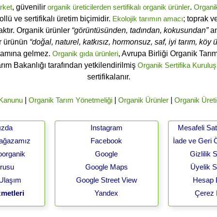
rket
, güvenilir
organik üreticilerden
sertifikalı
organik ürünler
.
Organi
ü ve sertifikalı üretim biçimidir.
Ekolojik tarımın amacı
; toprak v
ktır. Organik ürünler
“görüntüsünden, tadından, kokusundan”
an
ir ürünün
“doğal, naturel, katkısız, hormonsuz, saf, iyi tarım, köy ür
lamına gelmez.
Organik gıda ürünleri
, Avrupa Birliği Organik Tar
arım Bakanlığı tarafından yetkilendirilmiş
Organik Sertifika Kuruluş
sertifikalanır.
 Kanunu
|
Organik Tarım Yönetmeliği
|
Organik Ürünler
|
Organik Üreti
ızda
Instagram
Mesafeli Sa
Mağazamız
Facebook
İade ve Geri 
oorganik
Google
Gizlilik
urusu
Google Maps
Üyelik 
 Ulaşım
Google Street View
Hesap B
metleri
Yandex
Çerez 