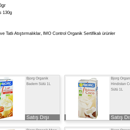
0gr
s 130g
e Tatlı Atıştırmalıklar
,
IMO Control Organik Sertifikalı ürünler
Bjorg Organik
Bjorg Organ
Badem Sütü 1L
Hindistan C
Sütü 1L
Satış Dışı
Satış Dı