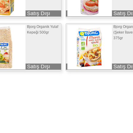
Satış Dışı
Satış Dı
Bjorg Organik Yulaf
Bjorg Organ
Kepeği 500gr
(Şeker İlave
375gr
Satış Dışı
Satış Dı