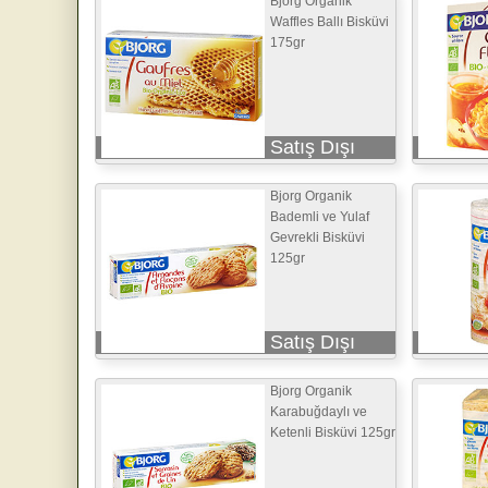
Bjorg Organik
Waffles Ballı Bisküvi
175gr
Satış Dışı
Bjorg Organik
Bademli ve Yulaf
Gevrekli Bisküvi
125gr
Satış Dışı
Bjorg Organik
Karabuğdaylı ve
Ketenli Bisküvi 125gr