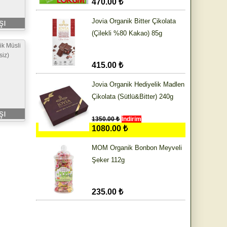
470.00 ₺
Jovia Organik Bitter Çikolata
şı
(Çilekli %80 Kakao) 85g
ik Müsli
siz)
415.00 ₺
Jovia Organik Hediyelik Madlen
Çikolata (Sütlü&Bitter) 240g
şı
1350.00 ₺
İndirim
1080.00 ₺
MOM Organik Bonbon Meyveli
Şeker 112g
235.00 ₺