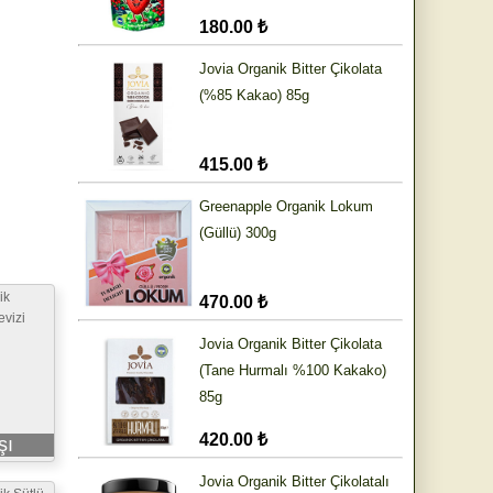
180.00 ₺
Jovia Organik Bitter Çikolata
(%85 Kakao) 85g
415.00 ₺
Greenapple Organik Lokum
(Güllü) 300g
ik
470.00 ₺
evizi
Jovia Organik Bitter Çikolata
(Tane Hurmalı %100 Kakako)
85g
420.00 ₺
şı
Jovia Organik Bitter Çikolatalı