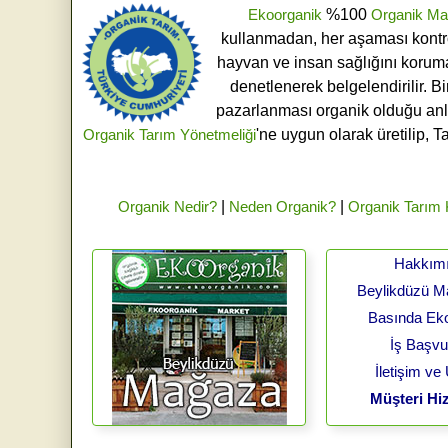
Ekoorganik
%100
Organik Ma
kullanmadan, her aşaması kontroll
hayvan ve insan sağlığını koruma
denetlenerek belgelendirilir. B
pazarlanması organik olduğu an
Organik Tarım Yönetmeliği
'ne uygun olarak üretilip, T
Organik Nedir?
|
Neden Organik?
|
Organik Tarım
Hakkım
Beylikdüzü 
Basında Ek
İş Başv
İletişim ve
Müşteri Hiz