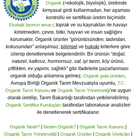
Organik
(=ekolojik, biyolojik), üretimde
kimyasal girdi kullanmadan, her aşaması
kontrollü ve sertifikalı üretim biçimidir.
Ekolojik tarımın amacı
; toprak ve su kaynakları ile havayı
kirletmeden, çevre, bitki, hayvan ve insan sağlığını
korumaktır. Organik ürünler
“görüntüsünden, tadından,
kokusundan”
anlaşılmaz,
bilimsel
ve
hukuki
kriterlere göre
izlenip denetlenerek belgelendirilir. Bir ürünün
“doğal,
naturel, katkısız, hormonsuz, saf, iyi tarım, köy ürünü,
çiftlikten, ev yapımı, sağlıklı”
gibi ifadelerle pazarlanması
organik olduğu anlamına gelmez.
Organik gıda ürünleri
,
Avrupa Birliği Organik Tarım Mevzuatıyla uyumlu,
T.C.
Organik Tarım Kanunu
ve
Organik Tarım Yönetmeliği
'ne uygun
olarak üretilip, Tarım Bakanlığı tarafından yetkilendirilmiş
Organik Sertifika Kuruluşları
tarafından laboratuvar analizleri
ile denetlenerek sertifikalanır.
Organik Nedir?
|
Neden Organik?
|
Organik Tarım Kanunu
|
Organik Tarım Yönetmeliği
|
Organik Ürünler
|
Organik Üreticiler
|