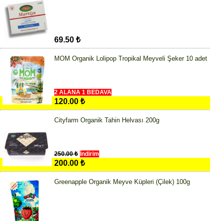
69.50 ₺
MOM Organik Lolipop Tropikal Meyveli Şeker 10 adet
2 ALANA 1 BEDAVA
120.00 ₺
Cityfarm Organik Tahin Helvası 200g
250.00 ₺
İndirim
200.00 ₺
Greenapple Organik Meyve Küpleri (Çilek) 100g