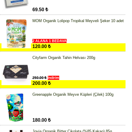
69.50 ₺
MOM Organik Lolipop Tropikal Meyveli Şeker 10 adet
2 ALANA 1 BEDAVA
120.00 ₺
Cityfarm Organik Tahin Helvası 200g
250.00 ₺
İndirim
200.00 ₺
Greenapple Organik Meyve Küpleri (Çilek) 100g
180.00 ₺
Jovia Organik Bitter Çikolata (%85 Kakao) 85g