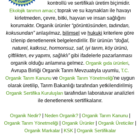
kontrollü ve sertifikalı üretim biçimidir.
Ekolojik tarımın amacı
; toprak ve su kaynakları ile havayı
kirletmeden, çevre, bitki, hayvan ve insan sağlığını
korumaktır. Organik ürünler
“görüntüsünden, tadından,
kokusundan”
anlaşılmaz,
bilimsel
ve
hukuki
kriterlere göre
izlenip denetlenerek belgelendirilir. Bir ürünün
“doğal,
naturel, katkısız, hormonsuz, saf, iyi tarım, köy ürünü,
çiftlikten, ev yapımı, sağlıklı”
gibi ifadelerle pazarlanması
organik olduğu anlamına gelmez.
Organik gıda ürünleri
,
Avrupa Birliği Organik Tarım Mevzuatıyla uyumlu,
T.C.
Organik Tarım Kanunu
ve
Organik Tarım Yönetmeliği
'ne uygun
olarak üretilip, Tarım Bakanlığı tarafından yetkilendirilmiş
Organik Sertifika Kuruluşları
tarafından laboratuvar analizleri
ile denetlenerek sertifikalanır.
Organik Nedir?
|
Neden Organik?
|
Organik Tarım Kanunu
|
Organik Tarım Yönetmeliği
|
Organik Ürünler
|
Organik Üreticiler
|
Organik Markalar
|
KSK
|
Organik Sertifikalar