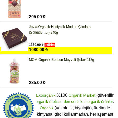
205.00 ₺
Jovia Organik Hediyelik Madlen Çikolata
(Sütlü&Bitter) 240g
1350.00 ₺
İndirim
1080.00 ₺
MOM Organik Bonbon Meyveli Şeker 112g
235.00 ₺
Ekoorganik
%100
Organik Market
, güvenilir
organik üreticilerden
sertifikalı
organik ürünler
.
Organik
(=ekolojik, biyolojik), üretimde
kimyasal girdi kullanmadan, her aşaması