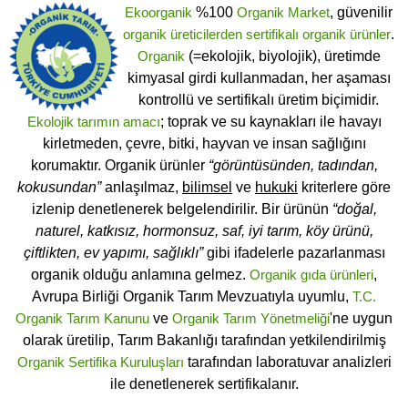
Ekoorganik
%100
Organik Market
, güvenilir
organik üreticilerden
sertifikalı
organik ürünler
.
Organik
(=ekolojik, biyolojik), üretimde
kimyasal girdi kullanmadan, her aşaması
kontrollü ve sertifikalı üretim biçimidir.
Ekolojik tarımın amacı
; toprak ve su kaynakları ile havayı
kirletmeden, çevre, bitki, hayvan ve insan sağlığını
korumaktır. Organik ürünler
“görüntüsünden, tadından,
kokusundan”
anlaşılmaz,
bilimsel
ve
hukuki
kriterlere göre
izlenip denetlenerek belgelendirilir. Bir ürünün
“doğal,
naturel, katkısız, hormonsuz, saf, iyi tarım, köy ürünü,
çiftlikten, ev yapımı, sağlıklı”
gibi ifadelerle pazarlanması
organik olduğu anlamına gelmez.
Organik gıda ürünleri
,
Avrupa Birliği Organik Tarım Mevzuatıyla uyumlu,
T.C.
Organik Tarım Kanunu
ve
Organik Tarım Yönetmeliği
'ne uygun
olarak üretilip, Tarım Bakanlığı tarafından yetkilendirilmiş
Organik Sertifika Kuruluşları
tarafından laboratuvar analizleri
ile denetlenerek sertifikalanır.