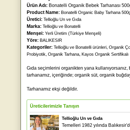
Ürün Adı:
Bonatelli Organik Bebek Tarhanası 500
Product Name:
Bonatelli Organic Baby Tarhana 500
Üretici:
Tellioğlu Un ve Gıda
Marka:
Tellioğlu ve Bonatelli
Menşei:
Yerli Üretim (Türkiye Menşeli)
Yöre:
BALIKESIR
Kategoriler:
Tellioğlu ve Bonatelli ürünleri
,
Organik Ço
Probiyotik
,
Organik Tarhana
,
Kayos Organik Sertifikalı 
Gıda seçimlerini organikten yana kullanıyorsanız, 
tarhanamız, içeriğinde; organik süt, organik buğda
Tarhanamız ekşi değildir.
Üreticilerimizle Tanışın
Tellioğlu Un ve Gıda
Temelleri 1982 yılında Balıkesir'd