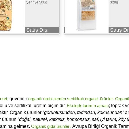
Şehriye 500g
320g
Satış Dışı
Satış Dı
rket
, güvenilir
organik üreticilerden
sertifikalı
organik ürünler
.
Organi
ü ve sertifikalı üretim biçimidir.
Ekolojik tarımın amacı
; toprak v
ktır. Organik ürünler
“görüntüsünden, tadından, kokusundan”
an
ir ürünün
“doğal, naturel, katkısız, hormonsuz, saf, iyi tarım, köy ür
lamına gelmez.
Organik gıda ürünleri
, Avrupa Birliği Organik Tar