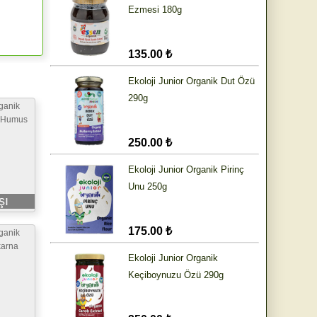
Ezmesi 180g
135.00 ₺
Ekoloji Junior Organik Dut Özü
290g
rganik
(Humus
250.00 ₺
Ekoloji Junior Organik Pirinç
Unu 250g
şı
175.00 ₺
rganik
karna
Ekoloji Junior Organik
Keçiboynuzu Özü 290g