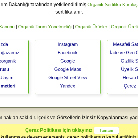
arım Bakanlığı tarafından yetkilendirilmiş
Organik Sertifika Kuruluş
sertifikalanır.
 Kanunu
|
Organik Tarım Yönetmeliği
|
Organik Ürünler
|
Organik Üreti
ızda
Instagram
Mesafeli Sa
Mağazamız
Facebook
İade ve Geri 
oorganik
Google
Gizlilik
urusu
Google Maps
Üyelik 
 Ulaşım
Google Street View
Hesap B
metleri
Yandex
Çerez 
akları saklıdır. İçerik ve Görsellerin İzinsiz Kopyalanması yad
Çerez Politikası için tıklayınız
 kullanmaya devam ederseniz, çerez politikamızı kabul ettiğinizi