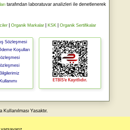
ları
tarafından laboratuvar analizleri ile denetlenerek
ciler
|
Organik Markalar
|
KSK
|
Organik Sertifikalar
tış Sözleşmesi
Ödeme Koşulları
 Sözleşmesi
Sözleşmesi
ilgilerimiz
Kullanımı
a Kullanılması Yasaktır.
 varsayarız.