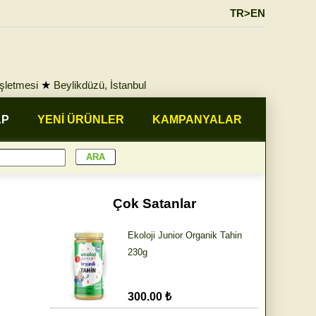
TR>EN
İşletmesi
★
Beylikdüzü, İstanbul
AP
YENİ ÜRÜNLER
KAMPANYALAR
Çok Satanlar
Ekoloji Junior Organik Tahin
230g
300.00 ₺