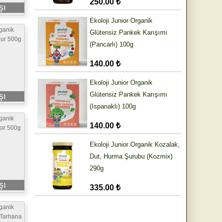
250.00 ₺
şı
Ekoloji Junior Organik
rganik
Glütensiz Pankek Karışımı
gur 500g
(Pancarlı) 100g
140.00 ₺
Ekoloji Junior Organik
Glütensiz Pankek Karışımı
şı
(Ispanaklı) 100g
rganik
140.00 ₺
sır 500g
Ekoloji Junior Organik Kozalak,
Dut, Hurma Şurubu (Kozmix)
290g
şı
335.00 ₺
rganik
 Tarhana