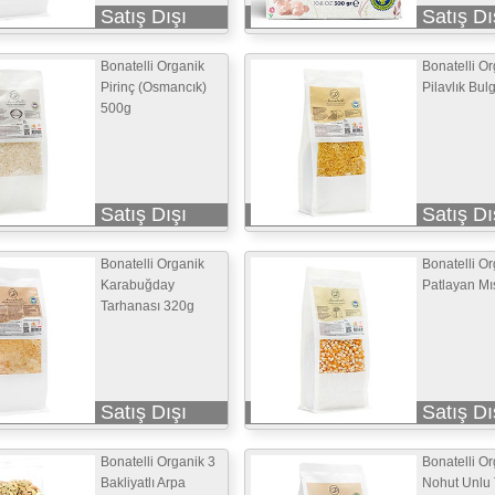
Satış Dışı
Satış Dı
Bonatelli Organik
Bonatelli O
Pirinç (Osmancık)
Pilavlık Bul
500g
Satış Dışı
Satış Dı
Bonatelli Organik
Bonatelli O
Karabuğday
Patlayan Mı
Tarhanası 320g
Satış Dışı
Satış Dı
Bonatelli Organik 3
Bonatelli O
Bakliyatlı Arpa
Nohut Unlu