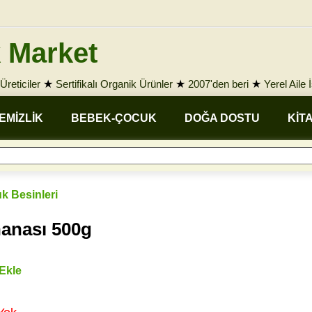
 Market
Üreticiler
★
Sertifikalı Organik Ürünler
★
2007'den beri
★
Yerel Aile 
EMİZLİK
BEBEK-ÇOCUK
DOĞA DOSTU
KİT
k Besinleri
hanası 500g
 Ekle