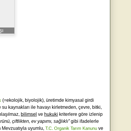
şı
k
(=ekolojik, biyolojik), üretimde kimyasal girdi
e su kaynakları ile havayı kirletmeden, çevre, bitki,
laşılmaz,
bilimsel
ve
hukuki
kriterlere göre izlenip
ünü, çiftlikten, ev yapımı, sağlıklı”
gibi ifadelerle
ım Mevzuatıyla uyumlu,
T.C. Organik Tarım Kanunu
ve