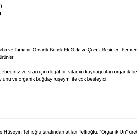
g
g
rba ve Tarhana
,
Organik Bebek Ek Gıda ve Çocuk Besinleri
,
Fermen
ürünler
bebeğiniz ve sizin için doğal bir vitamin kaynağı olan organik b
y unu ve organik buğday ruşeymi ile çok besleyici.
e Hüseyin Tellioğlu tarafından atılan Tellioğlu, "Organik Un" üre