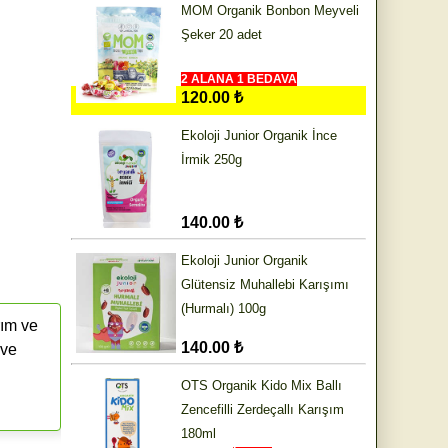
MOM Organik Bonbon Meyveli
Şeker 20 adet
2 ALANA 1 BEDAVA
120.00 ₺
Ekoloji Junior Organik İnce
İrmik 250g
140.00 ₺
Ekoloji Junior Organik
Glütensiz Muhallebi Karışımı
(Hurmalı) 100g
rım ve
140.00 ₺
 ve
OTS Organik Kido Mix Ballı
Zencefilli Zerdeçallı Karışım
180ml