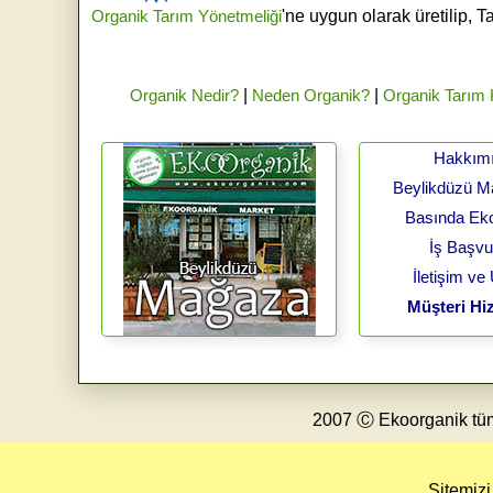
Organik Tarım Yönetmeliği
'ne uygun olarak üretilip, T
Organik Nedir?
|
Neden Organik?
|
Organik Tarım
Hakkım
Beylikdüzü 
Basında Ek
İş Başv
İletişim ve
Müşteri Hiz
2007 Ⓒ Ekoorganik tüm h
Sitemizi