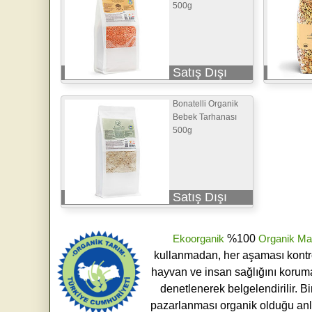
500g
Satış Dışı
Bonatelli Organik
Bebek Tarhanası
500g
Satış Dışı
Ekoorganik
%100
Organik Ma
kullanmadan, her aşaması kontroll
hayvan ve insan sağlığını koruma
denetlenerek belgelendirilir. B
pazarlanması organik olduğu an