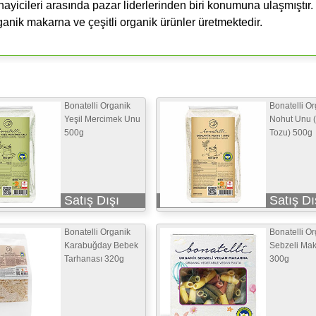
yicileri arasında pazar liderlerinden biri konumuna ulaşmıştır.
ganik makarna ve çeşitli organik ürünler üretmektedir.
Bonatelli Organik
Bonatelli O
Yeşil Mercimek Unu
Nohut Unu 
500g
Tozu) 500g
Satış Dışı
Satış Dı
Bonatelli Organik
Bonatelli O
Karabuğday Bebek
Sebzeli Ma
Tarhanası 320g
300g