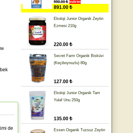
990.00 ₺
İndirim
891.00 ₺
Ekoloji Junior Organik Zeytin
Ezmesi 210g
220.00 ₺
te
Secret Farm Organik Bisküvi
(Keçiboynuzlu) 80g
ebek
127.00 ₺
Ekoloji Junior Organik Tam
Yulaf Unu 250g
135.00 ₺
timi de
Essen Organik Tuzsuz Zeytin