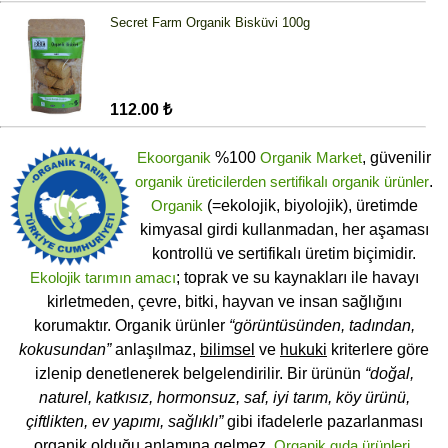
Secret Farm Organik Bisküvi 100g
112.00 ₺
Ekoorganik
%100
Organik Market
, güvenilir
organik üreticilerden
sertifikalı
organik ürünler
.
Organik
(=ekolojik, biyolojik), üretimde
kimyasal girdi kullanmadan, her aşaması
kontrollü ve sertifikalı üretim biçimidir.
Ekolojik tarımın amacı
; toprak ve su kaynakları ile havayı
kirletmeden, çevre, bitki, hayvan ve insan sağlığını
korumaktır. Organik ürünler
“görüntüsünden, tadından,
kokusundan”
anlaşılmaz,
bilimsel
ve
hukuki
kriterlere göre
izlenip denetlenerek belgelendirilir. Bir ürünün
“doğal,
naturel, katkısız, hormonsuz, saf, iyi tarım, köy ürünü,
çiftlikten, ev yapımı, sağlıklı”
gibi ifadelerle pazarlanması
organik olduğu anlamına gelmez.
Organik gıda ürünleri
,