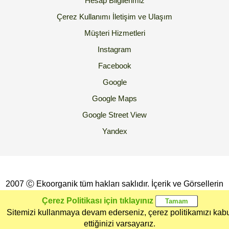
Hesap Bilgilerimiz
Çerez Kullanımı
İletişim ve Ulaşım
Müşteri Hizmetleri
Instagram
Facebook
Google
Google Maps
Google Street View
Yandex
2007 Ⓒ Ekoorganik tüm hakları saklıdır. İçerik ve Görsellerin
İzinsiz Kopyalanması yada Kullanılması Yasaktır.
Çerez Politikası için tıklayınız
Sitemizi kullanmaya devam ederseniz, çerez politikamızı kab
Ana Sayfa
Kategoriler
Ekoorganik
Müşteri
Üye Girişi
ettiğinizi varsayarız.