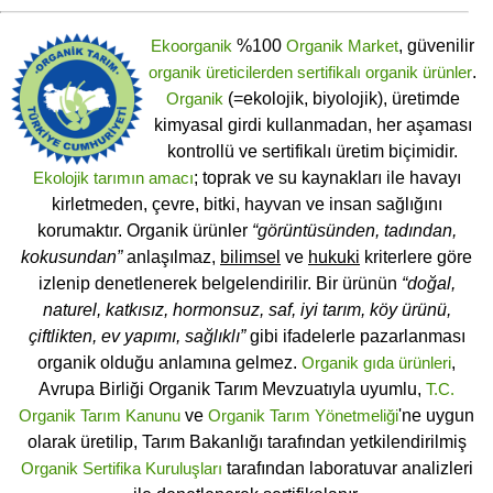
Ekoorganik
%100
Organik Market
, güvenilir
organik üreticilerden
sertifikalı
organik ürünler
.
Organik
(=ekolojik, biyolojik), üretimde
kimyasal girdi kullanmadan, her aşaması
kontrollü ve sertifikalı üretim biçimidir.
Ekolojik tarımın amacı
; toprak ve su kaynakları ile havayı
kirletmeden, çevre, bitki, hayvan ve insan sağlığını
korumaktır. Organik ürünler
“görüntüsünden, tadından,
kokusundan”
anlaşılmaz,
bilimsel
ve
hukuki
kriterlere göre
izlenip denetlenerek belgelendirilir. Bir ürünün
“doğal,
naturel, katkısız, hormonsuz, saf, iyi tarım, köy ürünü,
çiftlikten, ev yapımı, sağlıklı”
gibi ifadelerle pazarlanması
organik olduğu anlamına gelmez.
Organik gıda ürünleri
,
Avrupa Birliği Organik Tarım Mevzuatıyla uyumlu,
T.C.
Organik Tarım Kanunu
ve
Organik Tarım Yönetmeliği
'ne uygun
olarak üretilip, Tarım Bakanlığı tarafından yetkilendirilmiş
Organik Sertifika Kuruluşları
tarafından laboratuvar analizleri