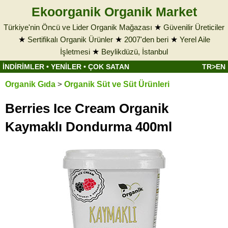
Ekoorganik Organik Market
Türkiye'nin Öncü ve Lider Organik Mağazası
★
Güvenilir Üreticiler
★
Sertifikalı Organik Ürünler
★
2007'den beri
★
Yerel Aile
İşletmesi
★
Beylikdüzü, İstanbul
İNDİRİMLER
•
YENİLER
•
ÇOK SATAN
TR>EN
Organik Gıda
>
Organik Süt ve Süt Ürünleri
Berries Ice Cream Organik
Kaymaklı Dondurma 400ml