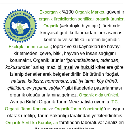
Ekoorganik
%100
Organik Market
, güvenilir
organik üreticilerden
sertifikalı
organik ürünler
.
Organik
(=ekolojik, biyolojik), üretimde
kimyasal girdi kullanmadan, her aşaması
kontrollü ve sertifikalı üretim biçimidir.
Ekolojik tarımın amacı
; toprak ve su kaynakları ile havayı
kirletmeden, çevre, bitki, hayvan ve insan sağlığını
korumaktır. Organik ürünler
“görüntüsünden, tadından,
kokusundan”
anlaşılmaz,
bilimsel
ve
hukuki
kriterlere göre
izlenip denetlenerek belgelendirilir. Bir ürünün
“doğal,
naturel, katkısız, hormonsuz, saf, iyi tarım, köy ürünü,
çiftlikten, ev yapımı, sağlıklı”
gibi ifadelerle pazarlanması
organik olduğu anlamına gelmez.
Organik gıda ürünleri
,
Avrupa Birliği Organik Tarım Mevzuatıyla uyumlu,
T.C.
Organik Tarım Kanunu
ve
Organik Tarım Yönetmeliği
'ne uygun
olarak üretilip, Tarım Bakanlığı tarafından yetkilendirilmiş
Organik Sertifika Kuruluşları
tarafından laboratuvar analizleri