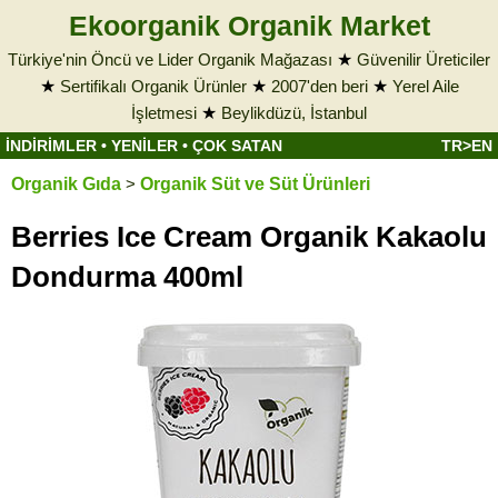
Ekoorganik Organik Market
Türkiye'nin Öncü ve Lider Organik Mağazası
★
Güvenilir Üreticiler
★
Sertifikalı Organik Ürünler
★
2007'den beri
★
Yerel Aile
İşletmesi
★
Beylikdüzü, İstanbul
İNDİRİMLER
•
YENİLER
•
ÇOK SATAN
TR>EN
Organik Gıda
>
Organik Süt ve Süt Ürünleri
Berries Ice Cream Organik Kakaolu
Dondurma 400ml