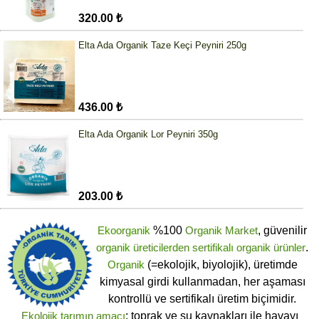
320.00 ₺
Elta Ada Organik Taze Keçi Peyniri 250g
436.00 ₺
Elta Ada Organik Lor Peyniri 350g
203.00 ₺
Ekoorganik
%100
Organik Market
, güvenilir
organik üreticilerden
sertifikalı
organik ürünler
.
Organik
(=ekolojik, biyolojik), üretimde
kimyasal girdi kullanmadan, her aşaması
kontrollü ve sertifikalı üretim biçimidir.
Ekolojik tarımın amacı
; toprak ve su kaynakları ile havayı