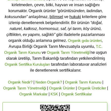
kirletmeden, çevre, bitki, hayvan ve insan sağlığını
korumaktır. Organik ürünler
“görüntüsünden, tadından,
kokusundan”
anlaşılmaz,
bilimsel
ve
hukuki
kriterlere göre
izlenip denetlenerek belgelendirilir. Bir ürünün
“doğal,
naturel, katkısız, hormonsuz, saf, iyi tarım, köy ürünü,
çiftlikten, ev yapımı, sağlıklı”
gibi ifadelerle pazarlanması
organik olduğu anlamına gelmez.
Organik gıda ürünleri
,
Avrupa Birliği Organik Tarım Mevzuatıyla uyumlu,
T.C.
Organik Tarım Kanunu
ve
Organik Tarım Yönetmeliği
'ne uygun
olarak üretilip, Tarım Bakanlığı tarafından yetkilendirilmiş
Organik Sertifika Kuruluşları
tarafından laboratuvar analizleri
ile denetlenerek sertifikalanır.
Organik Nedir?
|
Neden Organik?
|
Organik Tarım Kanunu
|
Organik Tarım Yönetmeliği
|
Organik Ürünler
|
Organik Üreticiler
|
Organik Markalar
|
KSK
|
Organik Sertifikalar