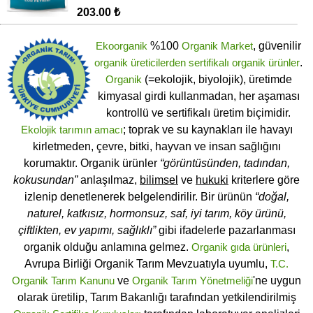
203.00 ₺
Ekoorganik
%100
Organik Market
, güvenilir
organik üreticilerden
sertifikalı
organik ürünler
.
Organik
(=ekolojik, biyolojik), üretimde
kimyasal girdi kullanmadan, her aşaması
kontrollü ve sertifikalı üretim biçimidir.
Ekolojik tarımın amacı
; toprak ve su kaynakları ile havayı
kirletmeden, çevre, bitki, hayvan ve insan sağlığını
korumaktır. Organik ürünler
“görüntüsünden, tadından,
kokusundan”
anlaşılmaz,
bilimsel
ve
hukuki
kriterlere göre
izlenip denetlenerek belgelendirilir. Bir ürünün
“doğal,
naturel, katkısız, hormonsuz, saf, iyi tarım, köy ürünü,
çiftlikten, ev yapımı, sağlıklı”
gibi ifadelerle pazarlanması
organik olduğu anlamına gelmez.
Organik gıda ürünleri
,
Avrupa Birliği Organik Tarım Mevzuatıyla uyumlu,
T.C.
Organik Tarım Kanunu
ve
Organik Tarım Yönetmeliği
'ne uygun
olarak üretilip, Tarım Bakanlığı tarafından yetkilendirilmiş