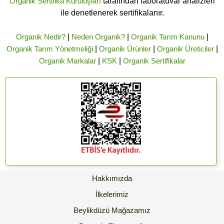
Organik Sertifika Kuruluşları
tarafından laboratuvar analizleri
ile denetlenerek sertifikalanır.
Organik Nedir?
|
Neden Organik?
|
Organik Tarım Kanunu
|
Organik Tarım Yönetmeliği
|
Organik Ürünler
|
Organik Üreticiler
|
Organik Markalar
|
KSK
|
Organik Sertifikalar
Hakkımızda
İlkelerimiz
Beylikdüzü Mağazamız