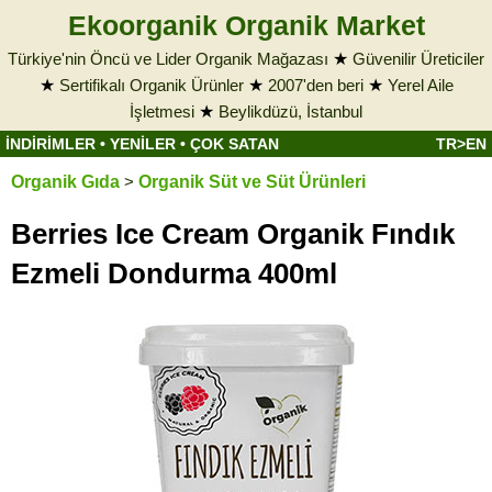
Ekoorganik Organik Market
Türkiye'nin Öncü ve Lider Organik Mağazası
★
Güvenilir Üreticiler
★
Sertifikalı Organik Ürünler
★
2007'den beri
★
Yerel Aile
İşletmesi
★
Beylikdüzü, İstanbul
İNDİRİMLER
•
YENİLER
•
ÇOK SATAN
TR>EN
Organik Gıda
>
Organik Süt ve Süt Ürünleri
Berries Ice Cream Organik Fındık
Ezmeli Dondurma 400ml