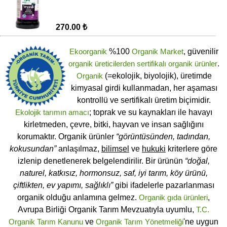
270.00 ₺
Ekoorganik
%100
Organik Market
, güvenilir
organik üreticilerden
sertifikalı
organik ürünler
.
Organik
(=ekolojik, biyolojik), üretimde
kimyasal girdi kullanmadan, her aşaması
kontrollü ve sertifikalı üretim biçimidir.
Ekolojik tarımın amacı
; toprak ve su kaynakları ile havayı
kirletmeden, çevre, bitki, hayvan ve insan sağlığını
korumaktır. Organik ürünler
“görüntüsünden, tadından,
kokusundan”
anlaşılmaz,
bilimsel
ve
hukuki
kriterlere göre
izlenip denetlenerek belgelendirilir. Bir ürünün
“doğal,
naturel, katkısız, hormonsuz, saf, iyi tarım, köy ürünü,
çiftlikten, ev yapımı, sağlıklı”
gibi ifadelerle pazarlanması
organik olduğu anlamına gelmez.
Organik gıda ürünleri
,
Avrupa Birliği Organik Tarım Mevzuatıyla uyumlu,
T.C.
Organik Tarım Kanunu
ve
Organik Tarım Yönetmeliği
'ne uygun