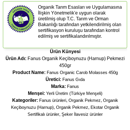
Organik Tarım Esasları ve Uygulamasına
İlişkin Yönetmelik'e uygun olarak
üretilmiş olup T.C. Tarım ve Orman
Bakanlığı tarafından yetkilendirilmiş olan
sertifikasyon kuruluşu tarafından kontrol
edilmiş ve sertifikalandırılmıştır.
Ürün Künyesi
Ürün Adı:
Fanus Organik Keçiboynuzu (Harnup) Pekmezi
450gr
Product Name:
Fanus Organic Carob Molasses 450g
Üretici:
Fanus Gıda
Marka:
Fanus
Menşei:
Yerli Üretim (Türkiye Menşeli)
Kategoriler:
Fanus ürünleri
,
Organik Pekmez
,
Organik
Keçiboynuzu (Harnup)
,
Organik Pekmez
,
Ekotar Organik
Sertifikalı ürünler
,
Şeker İlavesiz ürünler