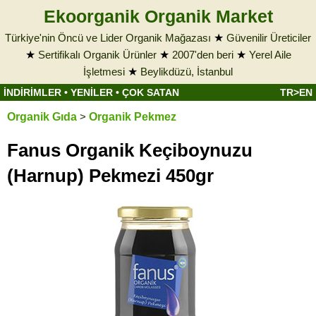
Ekoorganik Organik Market
Türkiye'nin Öncü ve Lider Organik Mağazası
★
Güvenilir Üreticiler
★
Sertifikalı Organik Ürünler
★
2007'den beri
★
Yerel Aile
İşletmesi
★
Beylikdüzü, İstanbul
İNDİRİMLER
•
YENİLER
•
ÇOK SATAN
TR>EN
Organik Gıda
>
Organik Pekmez
Fanus Organik Keçiboynuzu
(Harnup) Pekmezi 450gr