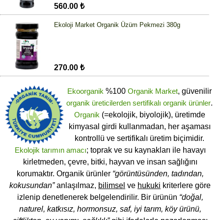
560.00 ₺
Ekoloji Market Organik Üzüm Pekmezi 380g
270.00 ₺
Ekoorganik
%100
Organik Market
, güvenilir
organik üreticilerden
sertifikalı
organik ürünler
.
Organik
(=ekolojik, biyolojik), üretimde
kimyasal girdi kullanmadan, her aşaması
kontrollü ve sertifikalı üretim biçimidir.
Ekolojik tarımın amacı
; toprak ve su kaynakları ile havayı
kirletmeden, çevre, bitki, hayvan ve insan sağlığını
korumaktır. Organik ürünler
“görüntüsünden, tadından,
kokusundan”
anlaşılmaz,
bilimsel
ve
hukuki
kriterlere göre
izlenip denetlenerek belgelendirilir. Bir ürünün
“doğal,
naturel, katkısız, hormonsuz, saf, iyi tarım, köy ürünü,