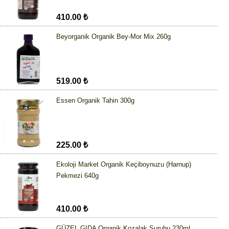
410.00 ₺
Beyorganik Organik Bey-Mor Mix 260g
519.00 ₺
Essen Organik Tahin 300g
225.00 ₺
Ekoloji Market Organik Keçiboynuzu (Harnup)
Pekmezi 640g
410.00 ₺
GÜZEL GIDA Organik Kozalak Şurubu 230ml