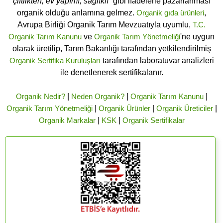
çiftlikten, ev yapımı, sağlıklı”
gibi ifadelerle pazarlanması
organik olduğu anlamına gelmez.
Organik gıda ürünleri
,
Avrupa Birliği Organik Tarım Mevzuatıyla uyumlu,
T.C.
Organik Tarım Kanunu
ve
Organik Tarım Yönetmeliği
'ne uygun
olarak üretilip, Tarım Bakanlığı tarafından yetkilendirilmiş
Organik Sertifika Kuruluşları
tarafından laboratuvar analizleri
ile denetlenerek sertifikalanır.
Organik Nedir?
|
Neden Organik?
|
Organik Tarım Kanunu
|
Organik Tarım Yönetmeliği
|
Organik Ürünler
|
Organik Üreticiler
|
Organik Markalar
|
KSK
|
Organik Sertifikalar