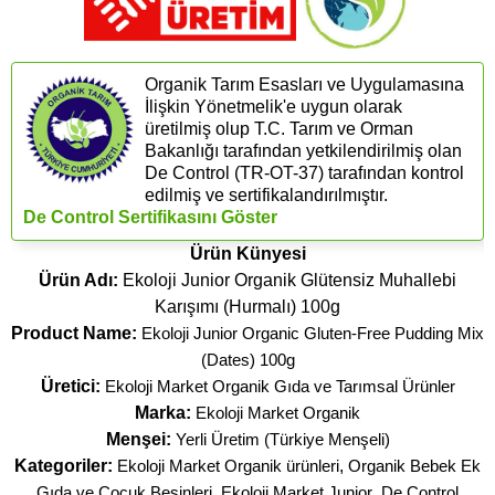
Organik Tarım Esasları ve Uygulamasına
İlişkin Yönetmelik'e uygun olarak
üretilmiş olup T.C. Tarım ve Orman
Bakanlığı tarafından yetkilendirilmiş olan
De Control (​TR-OT-37) tarafından kontrol
edilmiş ve sertifikalandırılmıştır.
De Control Sertifikasını Göster
Ürün Künyesi
Ürün Adı:
Ekoloji Junior Organik Glütensiz Muhallebi
Karışımı (Hurmalı) 100g
Product Name:
Ekoloji Junior Organic Gluten-Free Pudding Mix
(Dates) 100g
Üretici:
Ekoloji Market Organik Gıda ve Tarımsal Ürünler
Marka:
Ekoloji Market Organik
Menşei:
Yerli Üretim (Türkiye Menşeli)
Kategoriler:
Ekoloji Market Organik ürünleri
,
Organik Bebek Ek
Gıda ve Çocuk Besinleri
,
Ekoloji Market Junior
,
De Control