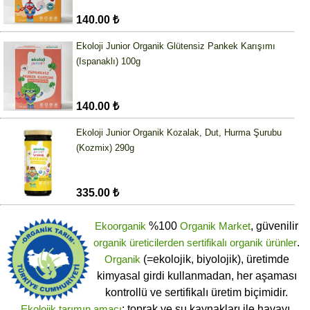
140.00 ₺
Ekoloji Junior Organik Glütensiz Pankek Karışımı
(Ispanaklı) 100g
140.00 ₺
Ekoloji Junior Organik Kozalak, Dut, Hurma Şurubu
(Kozmix) 290g
335.00 ₺
Ekoorganik
%100
Organik Market
, güvenilir
organik üreticilerden
sertifikalı
organik ürünler
.
Organik
(=ekolojik, biyolojik), üretimde
kimyasal girdi kullanmadan, her aşaması
kontrollü ve sertifikalı üretim biçimidir.
Ekolojik tarımın amacı
; toprak ve su kaynakları ile havayı