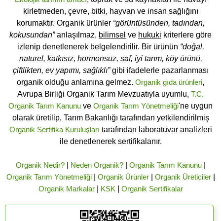
kirletmeden, çevre, bitki, hayvan ve insan sağlığını
korumaktır. Organik ürünler
“görüntüsünden, tadından,
kokusundan”
anlaşılmaz,
bilimsel
ve
hukuki
kriterlere göre
izlenip denetlenerek belgelendirilir. Bir ürünün
“doğal,
naturel, katkısız, hormonsuz, saf, iyi tarım, köy ürünü,
çiftlikten, ev yapımı, sağlıklı”
gibi ifadelerle pazarlanması
organik olduğu anlamına gelmez.
Organik gıda ürünleri
,
Avrupa Birliği Organik Tarım Mevzuatıyla uyumlu,
T.C.
Organik Tarım Kanunu
ve
Organik Tarım Yönetmeliği
'ne uygun
olarak üretilip, Tarım Bakanlığı tarafından yetkilendirilmiş
Organik Sertifika Kuruluşları
tarafından laboratuvar analizleri
ile denetlenerek sertifikalanır.
Organik Nedir?
|
Neden Organik?
|
Organik Tarım Kanunu
|
Organik Tarım Yönetmeliği
|
Organik Ürünler
|
Organik Üreticiler
|
Organik Markalar
|
KSK
|
Organik Sertifikalar