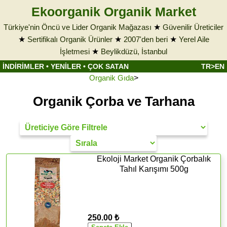
Ekoorganik Organik Market
Türkiye'nin Öncü ve Lider Organik Mağazası
★
Güvenilir Üreticiler
★
Sertifikalı Organik Ürünler
★
2007'den beri
★
Yerel Aile
İşletmesi
★
Beylikdüzü, İstanbul
İNDİRİMLER
•
YENİLER
•
ÇOK SATAN
TR>EN
Organik Gıda
>
Organik Çorba ve Tarhana
Ekoloji Market Organik Çorbalık
Tahıl Karışımı 500g
250.00 ₺