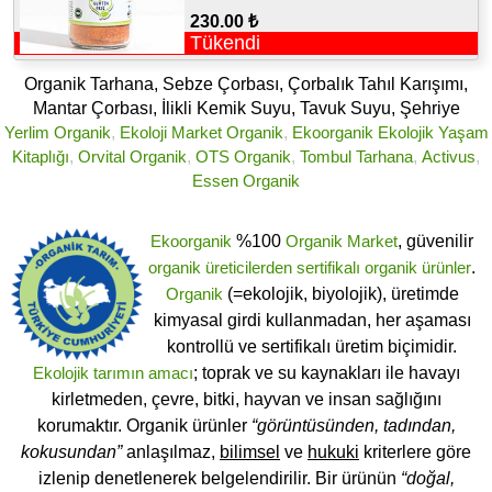
230.00 ₺
Tükendi
Organik Tarhana, Sebze Çorbası, Çorbalık Tahıl Karışımı,
Mantar Çorbası, İlikli Kemik Suyu, Tavuk Suyu, Şehriye
Yerlim Organik
,
Ekoloji Market Organik
,
Ekoorganik Ekolojik Yaşam
Kitaplığı
,
Orvital Organik
,
OTS Organik
,
Tombul Tarhana
,
Activus
,
Essen Organik
Ekoorganik
%100
Organik Market
, güvenilir
organik üreticilerden
sertifikalı
organik ürünler
.
Organik
(=ekolojik, biyolojik), üretimde
kimyasal girdi kullanmadan, her aşaması
kontrollü ve sertifikalı üretim biçimidir.
Ekolojik tarımın amacı
; toprak ve su kaynakları ile havayı
kirletmeden, çevre, bitki, hayvan ve insan sağlığını
korumaktır. Organik ürünler
“görüntüsünden, tadından,
kokusundan”
anlaşılmaz,
bilimsel
ve
hukuki
kriterlere göre
izlenip denetlenerek belgelendirilir. Bir ürünün
“doğal,