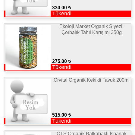
330.00 ₺
Tükendi
Ekoloji Market Organik Siyezli
Çorbalık Tahıl Karışımı 350g
275.00 ₺
Tükendi
Orvital Organik Kekikli Tavuk 200ml
515.00 ₺
Tükendi
OTS Organik Balkabaklı Ispanak