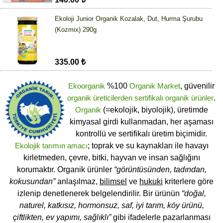
Ekoloji Junior Organik Kozalak, Dut, Hurma Şurubu
(Kozmix) 290g
335.00 ₺
Ekoorganik
%100
Organik Market
, güvenilir
organik üreticilerden
sertifikalı
organik ürünler
.
Organik
(=ekolojik, biyolojik), üretimde
kimyasal girdi kullanmadan, her aşaması
kontrollü ve sertifikalı üretim biçimidir.
Ekolojik tarımın amacı
; toprak ve su kaynakları ile havayı
kirletmeden, çevre, bitki, hayvan ve insan sağlığını
korumaktır. Organik ürünler
“görüntüsünden, tadından,
kokusundan”
anlaşılmaz,
bilimsel
ve
hukuki
kriterlere göre
izlenip denetlenerek belgelendirilir. Bir ürünün
“doğal,
naturel, katkısız, hormonsuz, saf, iyi tarım, köy ürünü,
çiftlikten, ev yapımı, sağlıklı”
gibi ifadelerle pazarlanması