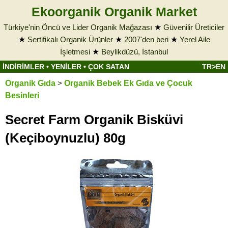
Ekoorganik Organik Market
Türkiye'nin Öncü ve Lider Organik Mağazası
★
Güvenilir Üreticiler
★
Sertifikalı Organik Ürünler
★
2007'den beri
★
Yerel Aile
İşletmesi
★
Beylikdüzü, İstanbul
İNDİRİMLER
•
YENİLER
•
ÇOK SATAN
TR>EN
Organik Gıda
>
Organik Bebek Ek Gıda ve Çocuk
Besinleri
Secret Farm Organik Bisküvi
(Keçiboynuzlu) 80g