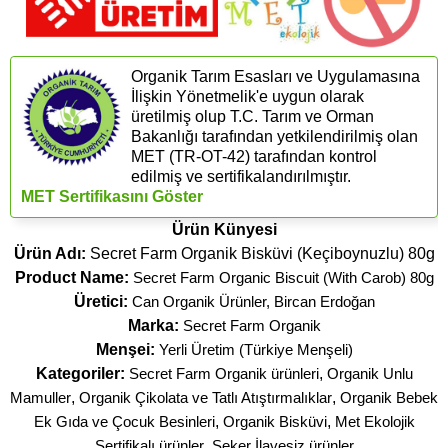
Organik Tarım Esasları ve Uygulamasına
İlişkin Yönetmelik'e uygun olarak
üretilmiş olup T.C. Tarım ve Orman
Bakanlığı tarafından yetkilendirilmiş olan
MET (TR-OT-42) tarafından kontrol
edilmiş ve sertifikalandırılmıştır.
MET Sertifikasını Göster
Ürün Künyesi
Ürün Adı:
Secret Farm Organik Bisküvi (Keçiboynuzlu) 80g
Product Name:
Secret Farm Organic Biscuit (With Carob) 80g
Üretici:
Can Organik Ürünler, Bircan Erdoğan
Marka:
Secret Farm Organik
Menşei:
Yerli Üretim (Türkiye Menşeli)
Kategoriler:
Secret Farm Organik ürünleri
,
Organik Unlu
Mamuller
,
Organik Çikolata ve Tatlı Atıştırmalıklar
,
Organik Bebek
Ek Gıda ve Çocuk Besinleri
,
Organik Bisküvi
,
Met Ekolojik
Sertifikalı ürünler
,
Şeker İlavesiz ürünler