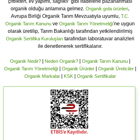
çiftlikten, ev yapımı, sağlıklı”
gibi ifadelerle pazarlanması
organik olduğu anlamına gelmez.
Organik gıda ürünleri
,
Avrupa Birliği Organik Tarım Mevzuatıyla uyumlu,
T.C.
Organik Tarım Kanunu
ve
Organik Tarım Yönetmeliği
'ne uygun
olarak üretilip, Tarım Bakanlığı tarafından yetkilendirilmiş
Organik Sertifika Kuruluşları
tarafından laboratuvar analizleri
ile denetlenerek sertifikalanır.
Organik Nedir?
|
Neden Organik?
|
Organik Tarım Kanunu
|
Organik Tarım Yönetmeliği
|
Organik Ürünler
|
Organik Üreticiler
|
Organik Markalar
|
KSK
|
Organik Sertifikalar