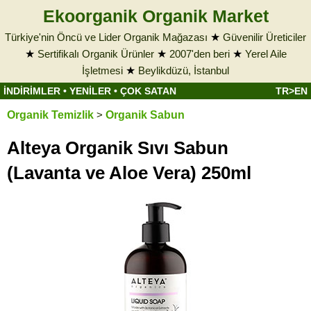
Ekoorganik Organik Market
Türkiye'nin Öncü ve Lider Organik Mağazası
★
Güvenilir Üreticiler
★
Sertifikalı Organik Ürünler
★
2007'den beri
★
Yerel Aile
İşletmesi
★
Beylikdüzü, İstanbul
İNDİRİMLER
•
YENİLER
•
ÇOK SATAN
TR>EN
Organik Temizlik
>
Organik Sabun
Alteya Organik Sıvı Sabun
(Lavanta ve Aloe Vera) 250ml