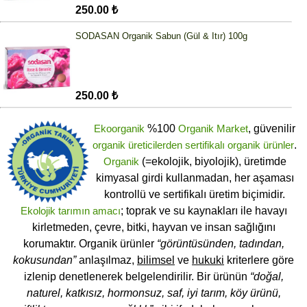
250.00 ₺
SODASAN Organik Sabun (Gül & Itır) 100g
250.00 ₺
Ekoorganik
%100
Organik Market
, güvenilir
organik üreticilerden
sertifikalı
organik ürünler
.
Organik
(=ekolojik, biyolojik), üretimde
kimyasal girdi kullanmadan, her aşaması
kontrollü ve sertifikalı üretim biçimidir.
Ekolojik tarımın amacı
; toprak ve su kaynakları ile havayı
kirletmeden, çevre, bitki, hayvan ve insan sağlığını
korumaktır. Organik ürünler
“görüntüsünden, tadından,
kokusundan”
anlaşılmaz,
bilimsel
ve
hukuki
kriterlere göre
izlenip denetlenerek belgelendirilir. Bir ürünün
“doğal,
naturel, katkısız, hormonsuz, saf, iyi tarım, köy ürünü,