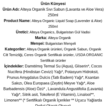
Ürün Künyesi
Ürün Adı:
Alteya Organik Sıvı Sabun (Lavanta ve Aloe Vera)
250ml
Product Name:
Alteya Organic Liquid Soap (Lavender & Aloe)
250ml
Üretici:
Alteya Organics, Bulgaristan Gül Vadisi
Marka:
Alteya Organik
Menşei:
Bulgaristan Menşeli
Kategoriler:
Alteya Organik ürünleri
,
Organik Sabun
,
Organik
Cilt Temizliği
,
Ceres Organik Sertifikalı ürünler
,
USDA ORGANIC
Sertifikalı ürünler
İçindekiler:
Damıtılmış Termal Su (Aqua), Gliserin*, Cocos
Nucifera (Hindistan Cevizi) Yağı*, Potasyum Hidroksit,
Prunus Amygdalus Dulcis (Tatlı Badem) Yağı*, Ksantan
Sakızı, Olea Europaea (Zeytin) Meyve Yağı*, Aloe
Barbadensis (Aloe) Özü* , Lavandula Angustifolia (Lavanta)
Yağı*, Sitrik asit, Tokoferol (E Vitamini), Linalool**,
Limonen** (* Sertifikalı Organik İçerikler ** Uçucu Yağlarda
Doğal Olarak Oluşur)