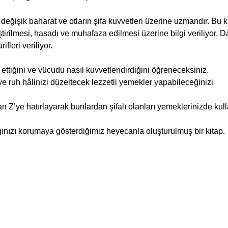
eğişik baharat ve otların şifa kuvvetleri üzerine uzmandır. Bu k
etiştirilmesi, hasadı ve muhafaza edilmesi üzerine bilgi veriliyor. 
fleri veriliyor.
avi ettiğini ve vücudu nasıl kuvvetlendirdiğini öğreneceksiniz.
r ve ruh hâlinizi düzeltecek lezzetli yemekler yapabileceğinizi
n Z’ye hatırlayarak bunlardan şifalı olanları yemeklerinizde ku
ızı korumaya gösterdiğimiz heyecanla oluşturulmuş bir kitap.