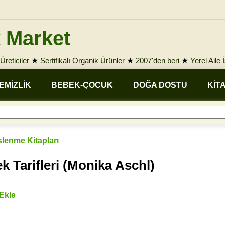
 Market
Üreticiler
★
Sertifikalı Organik Ürünler
★
2007'den beri
★
Yerel Aile 
EMİZLİK
BEBEK-ÇOCUK
DOĞA DOSTU
KİT
lenme Kitapları
k Tarifleri (Monika Aschl)
 Ekle