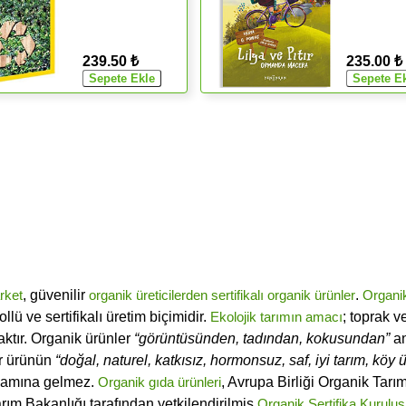
239.50 ₺
235.00 ₺
rket
, güvenilir
organik üreticilerden
sertifikalı
organik ürünler
.
Organi
ü ve sertifikalı üretim biçimidir.
Ekolojik tarımın amacı
; toprak v
ktır. Organik ürünler
“görüntüsünden, tadından, kokusundan”
an
ir ürünün
“doğal, naturel, katkısız, hormonsuz, saf, iyi tarım, köy ür
lamına gelmez.
Organik gıda ürünleri
, Avrupa Birliği Organik Tar
arım Bakanlığı tarafından yetkilendirilmiş
Organik Sertifika Kuruluş