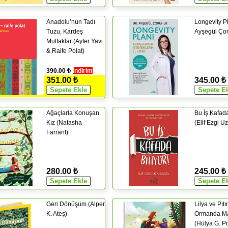
Anadolu’nun Tadı
Longevity Pl
Tuzu, Kardeş
Ayşegül Çor
Mutfaklar (Ayfer Yavi
& Raife Polat)
390.00 ₺
İndirim
351.00 ₺
345.00 ₺
Ağaçlarla Konuşan
Bu İş Kafada
Kız (Natasha
(Elif Ezgi U
Farrant)
280.00 ₺
245.00 ₺
Geri Dönüşüm (Alper
Lilya ve Pıtır
K. Ateş)
Ormanda M
(Hülya G. P