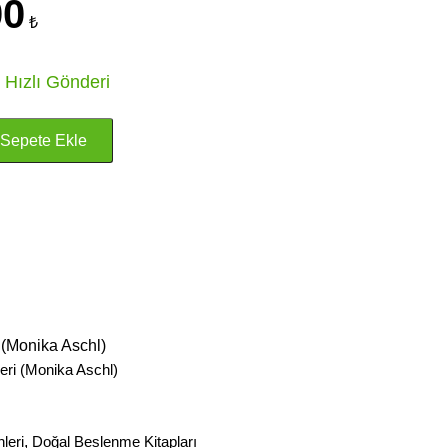
00
₺
 Hızlı Gönderi
i (Monika Aschl)
leri (Monika Aschl)
leri
,
Doğal Beslenme Kitapları