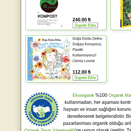
240.00 ₺
Doğa Dostu Defne:
Doğayı Koruyoruz,
Plastik
Kullanmıyoruz!
(Janey Louise
Jones)
112.00 ₺
Ekoorganik
%100
Organik Ma
kullanmadan, her aşaması kontroll
hayvan ve insan sağlığını koruma
denetlenerek belgelendirilir. B
pazarlanması organik olduğu an
Organik Tarım Yönetmeliği
'ne uygun olarak üretilip, T