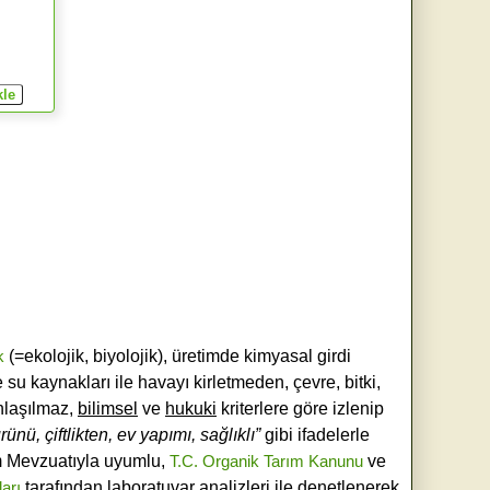
k
(=ekolojik, biyolojik), üretimde kimyasal girdi
e su kaynakları ile havayı kirletmeden, çevre, bitki,
laşılmaz,
bilimsel
ve
hukuki
kriterlere göre izlenip
ünü, çiftlikten, ev yapımı, sağlıklı”
gibi ifadelerle
ım Mevzuatıyla uyumlu,
T.C. Organik Tarım Kanunu
ve
ları
tarafından laboratuvar analizleri ile denetlenerek