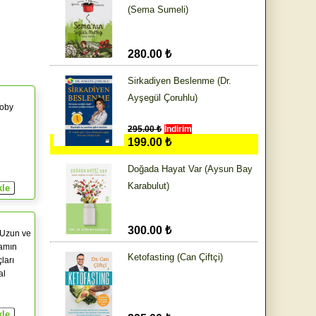
(Sema Sumeli)
280.00 ₺
Sirkadiyen Beslenme (Dr.
Ayşegül Çoruhlu)
Toby
295.00 ₺
İndirim
199.00 ₺
Doğada Hayat Var (Aysun Bay
Karabulut)
300.00 ₺
 Uzun ve
şamın
Ketofasting (Can Çiftçi)
ları
al