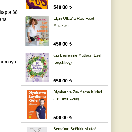
540.00 ₺
itapta 38
Elçin Oflaz'la Raw Food
Daha
Mucizesi
450.00 ₺
Çiğ Beslenme Mutfağı (Ezel
llanmaya
Küçükkoç)
650.00 ₺
Diyabet ve Zayıflama Kürleri
(Dr. Ümit Aktaş)
500.00 ₺
Sema'nın Sağlıklı Mutfağı