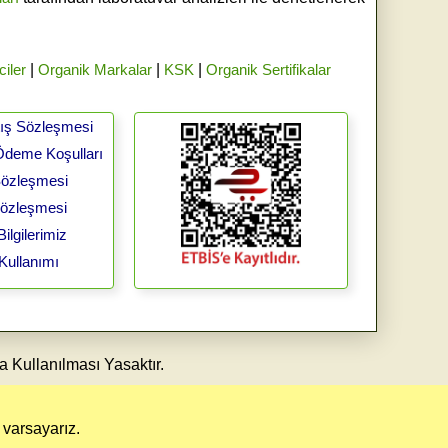
ciler
|
Organik Markalar
|
KSK
|
Organik Sertifikalar
tış Sözleşmesi
Ödeme Koşulları
 Sözleşmesi
Sözleşmesi
ilgilerimiz
Kullanımı
a Kullanılması Yasaktır.
 varsayarız.