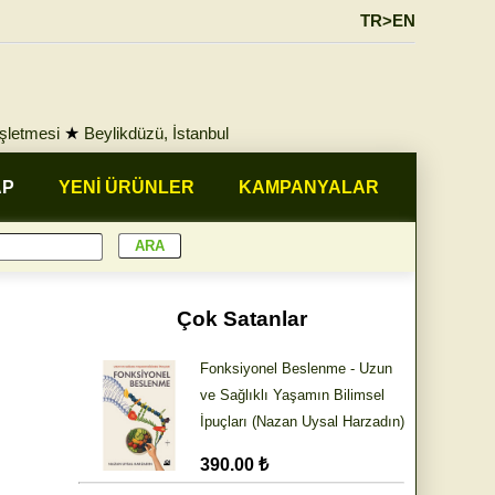
TR>EN
İşletmesi
★
Beylikdüzü, İstanbul
AP
YENİ ÜRÜNLER
KAMPANYALAR
Çok Satanlar
Fonksiyonel Beslenme - Uzun
ve Sağlıklı Yaşamın Bilimsel
İpuçları (Nazan Uysal Harzadın)
390.00 ₺