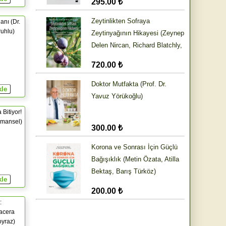
295.00 ₺
Zeytinlikten Sofraya
anı (Dr.
uhlu)
Zeytinyağının Hikayesi (Zeynep
Delen Nircan, Richard Blatchly,
Patricia O’hara)
720.00 ₺
Doktor Mutfakta (Prof. Dr.
Yavuz Yörükoğlu)
 Bitiyor!
zmansel)
300.00 ₺
Korona ve Sonrası İçin Güçlü
Bağışıklık (Metin Özata, Atilla
Bektaş, Barış Türköz)
200.00 ₺
:
acera
oyraz)