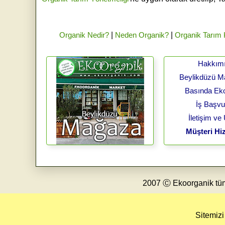
Organik Nedir?
|
Neden Organik?
|
Organik Tarım
Hakkım
Beylikdüzü 
Basında Ek
İş Başv
İletişim ve
Müşteri Hiz
2007 Ⓒ Ekoorganik tüm h
Sitemizi