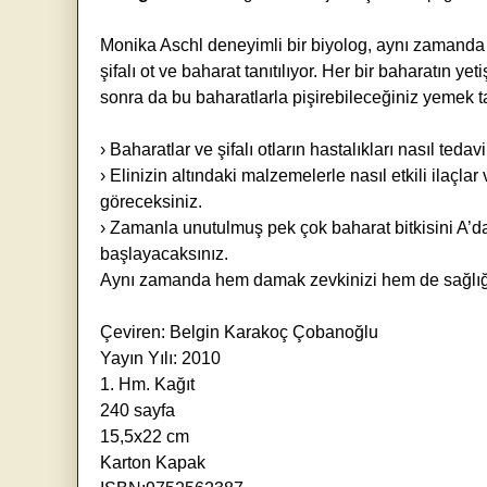
Monika Aschl deneyimli bir biyolog, aynı zamanda d
şifalı ot ve baharat tanıtılıyor. Her bir baharatın y
sonra da bu baharatlarla pişirebileceğiniz yemek tari
› Baharatlar ve şifalı otların hastalıkları nasıl ted
› Elinizin altındaki malzemelerle nasıl etkili ilaçla
göreceksiniz.
› Zamanla unutulmuş pek çok baharat bitkisini A’da
başlayacaksınız.
Aynı zamanda hem damak zevkinizi hem de sağlığın
Çeviren: Belgin Karakoç Çobanoğlu
Yayın Yılı: 2010
1. Hm. Kağıt
240 sayfa
15,5x22 cm
Karton Kapak