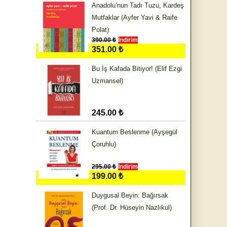
Anadolu’nun Tadı Tuzu, Kardeş
Mutfaklar (Ayfer Yavi & Raife
Polat)
390.00 ₺
İndirim
351.00 ₺
Bu İş Kafada Bitiyor! (Elif Ezgi
Uzmansel)
245.00 ₺
Kuantum Beslenme (Ayşegül
Çoruhlu)
295.00 ₺
İndirim
199.00 ₺
Duygusal Beyin: Bağırsak
(Prof. Dr. Hüseyin Nazlıkul)