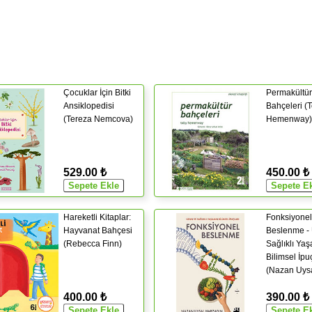
Çocuklar İçin Bitki
Permakültür
Ansiklopedisi
Bahçeleri (
(Tereza Nemcova)
Hemenway)
529.00 ₺
450.00 ₺
Hareketli Kitaplar:
Fonksiyonel
Hayvanat Bahçesi
Beslenme -
(Rebecca Finn)
Sağlıklı Ya
Bilimsel İpuç
(Nazan Uys
Harzadın)
400.00 ₺
390.00 ₺