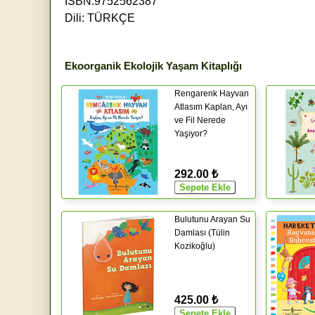
ISBN:9752562387
Dili: TÜRKÇE
Ekoorganik Ekolojik Yaşam Kitaplığı
Rengarenk Hayvan
Atlasım Kaplan, Ayı
ve Fil Nerede
Yaşıyor?
292.00 ₺
Bulutunu Arayan Su
Damlası (Tülin
Kozikoğlu)
425.00 ₺