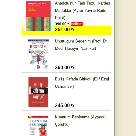
Anadolu’nun Tadı Tuzu, Kardeş
Mutfaklar (Ayfer Yavi & Raife
Polat)
390.00 ₺
İndirim
351.00 ₺
Unuttuğum Bedenim (Prof. Dr.
Med. Hüseyin Nazlıkul)
360.00 ₺
Bu İş Kafada Bitiyor! (Elif Ezgi
Uzmansel)
245.00 ₺
Kuantum Beslenme (Ayşegül
Çoruhlu)