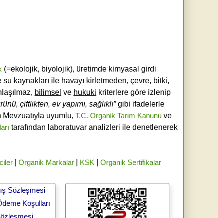
k
(=ekolojik, biyolojik), üretimde kimyasal girdi
e su kaynakları ile havayı kirletmeden, çevre, bitki,
laşılmaz,
bilimsel
ve
hukuki
kriterlere göre izlenip
ünü, çiftlikten, ev yapımı, sağlıklı”
gibi ifadelerle
ım Mevzuatıyla uyumlu,
T.C. Organik Tarım Kanunu
ve
ları
tarafından laboratuvar analizleri ile denetlenerek
ciler
|
Organik Markalar
|
KSK
|
Organik Sertifikalar
tış Sözleşmesi
Ödeme Koşulları
 Sözleşmesi