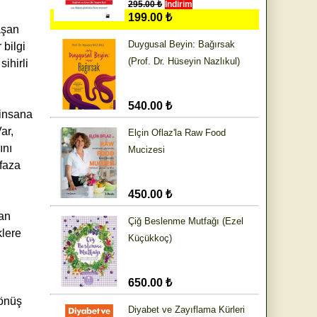
295.00 ₺
İndirim
199.00 ₺
aşan
Duygusal Beyin: Bağırsak
 bilgi
(Prof. Dr. Hüseyin Nazlıkul)
ihirli
540.00 ₺
 insana
ar,
Elçin Oflaz'la Raw Food
ını
Mucizesi
afaza
450.00 ₺
san
Çiğ Beslenme Mutfağı (Ezel
klere
Küçükkoç)
650.00 ₺
dönüş
Diyabet ve Zayıflama Kürleri