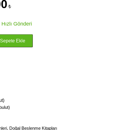
00
₺
 Hızlı Gönderi
t)
ulut)
leri
,
Doğal Beslenme Kitapları