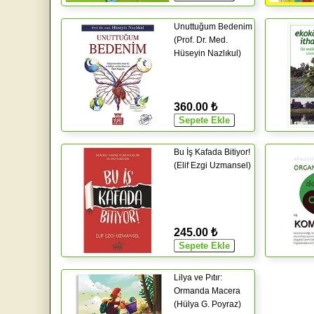
Unuttuğum Bedenim
(Prof. Dr. Med.
Hüseyin Nazlıkul)
360.00 ₺
Bu İş Kafada Bitiyor!
(Elif Ezgi Uzmansel)
245.00 ₺
Lilya ve Pıtır:
Ormanda Macera
(Hülya G. Poyraz)