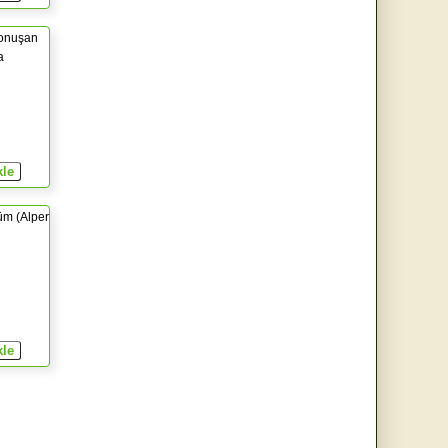
Konuşan
a
üm (Alper