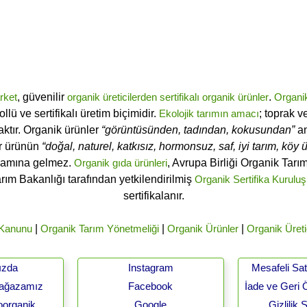
rket
, güvenilir
organik üreticilerden
sertifikalı
organik ürünler
.
Organi
ü ve sertifikalı üretim biçimidir.
Ekolojik tarımın amacı
; toprak v
ktır. Organik ürünler
“görüntüsünden, tadından, kokusundan”
an
ir ürünün
“doğal, naturel, katkısız, hormonsuz, saf, iyi tarım, köy ür
lamına gelmez.
Organik gıda ürünleri
, Avrupa Birliği Organik Tar
arım Bakanlığı tarafından yetkilendirilmiş
Organik Sertifika Kuruluş
sertifikalanır.
 Kanunu
|
Organik Tarım Yönetmeliği
|
Organik Ürünler
|
Organik Üreti
ızda
Instagram
Mesafeli Sa
Mağazamız
Facebook
İade ve Geri 
oorganik
Google
Gizlilik