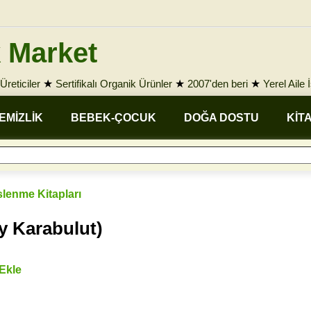
 Market
Üreticiler
★
Sertifikalı Organik Ürünler
★
2007'den beri
★
Yerel Aile 
EMİZLİK
BEBEK-ÇOCUK
DOĞA DOSTU
KİT
lenme Kitapları
y Karabulut)
 Ekle