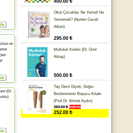
400.00 ₺
Okul Çocukları Ne Yemeli Ne
Yememeli? (Nurten Ceceli
Alkan)
295.00 ₺
 Uzun ve
şamın
Mutluluk Kürleri (Dr. Ümit
ları
Aktaş)
al
500.00 ₺
Taş Devri Diyeti, Doğru
anı (Dr.
Beslenmenin Başucu Kitabı
uhlu)
(Prof.Dr. Ahmet Aydın)
360.00 ₺
İndirim
252.00 ₺