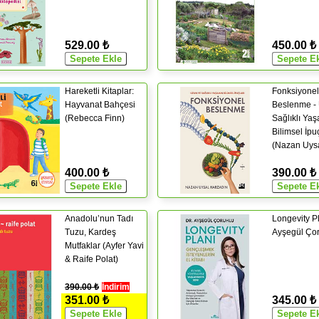
529.00 ₺
450.00 ₺
Hareketli Kitaplar:
Fonksiyonel
Hayvanat Bahçesi
Beslenme -
(Rebecca Finn)
Sağlıklı Ya
Bilimsel İpuç
(Nazan Uys
Harzadın)
400.00 ₺
390.00 ₺
Anadolu’nun Tadı
Longevity Pl
Tuzu, Kardeş
Ayşegül Çor
Mutfaklar (Ayfer Yavi
& Raife Polat)
390.00 ₺
İndirim
351.00 ₺
345.00 ₺