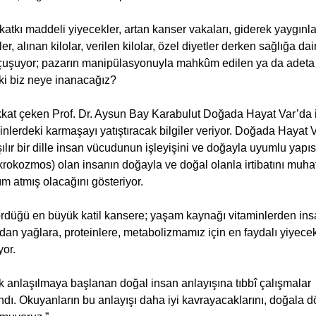
katkı maddeli yiyecekler, artan kanser vakaları, giderek yaygınl
er, alınan kilolar, verilen kilolar, özel diyetler derken sağlığa dair
 uçuşuyor; pazarın manipülasyonuyla mahkûm edilen ya da adeta s
ki biz neye inanacağız?
ikkat çeken Prof. Dr. Aysun Bay Karabulut Doğada Hayat Var’da
hinlerdeki karmaşayı yatıştıracak bilgiler veriyor. Doğada Hayat V
lır bir dille insan vücudunun işleyişini ve doğayla uyumlu yapıs
rokozmos) olan insanın doğayla ve doğal olanla irtibatını muh
ım atmış olacağını gösteriyor.
gördüğü en büyük katil kansere; yaşam kaynağı vitaminlerden in
n yağlara, proteinlere, metabolizmamız için en faydalı yiyece
yor.
anlaşılmaya başlanan doğal insan anlayışına tıbbî çalışmalar
ndı. Okuyanların bu anlayışı daha iyi kavrayacaklarını, doğala 