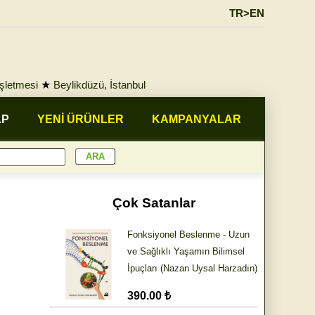
TR>EN
İşletmesi
★
Beylikdüzü, İstanbul
AP
YENİ ÜRÜNLER
KAMPANYALAR
Çok Satanlar
Fonksiyonel Beslenme - Uzun
ve Sağlıklı Yaşamın Bilimsel
İpuçları (Nazan Uysal Harzadın)
390.00 ₺