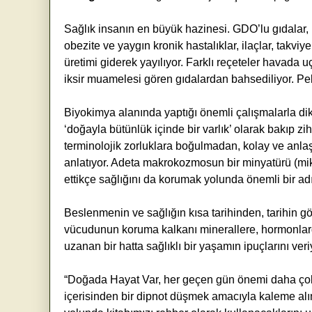
Sağlık insanın en büyük hazinesi. GDO’lu gıdalar, 
obezite ve yaygın kronik hastalıklar, ilaçlar, takviyel
üretimi giderek yayılıyor. Farklı reçeteler havada
iksir muamelesi gören gıdalardan bahsediliyor. Pe
Biyokimya alanında yaptığı önemli çalışmalarla d
‘doğayla bütünlük içinde bir varlık’ olarak bakıp zi
terminolojik zorluklara boğulmadan, kolay ve anlaşı
anlatıyor. Adeta makrokozmosun bir minyatürü (mik
ettikçe sağlığını da korumak yolunda önemli bir ad
Beslenmenin ve sağlığın kısa tarihinden, tarihin 
vücudunun koruma kalkanı minerallere, hormonlarda
uzanan bir hatta sağlıklı bir yaşamın ipuçlarını veri
“Doğada Hayat Var, her geçen gün önemi daha çok 
içerisinden bir dipnot düşmek amacıyla kaleme alı