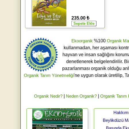
235.00 ₺
Ekoorganik
%100
Organik Ma
kullanmadan, her aşaması kontroll
hayvan ve insan sağlığını koruma
denetlenerek belgelendirilir. B
pazarlanması organik olduğu an
Organik Tarım Yönetmeliği
'ne uygun olarak üretilip, T
Organik Nedir?
|
Neden Organik?
|
Organik Tarım
Hakkım
Beylikdüzü 
Basında Ek