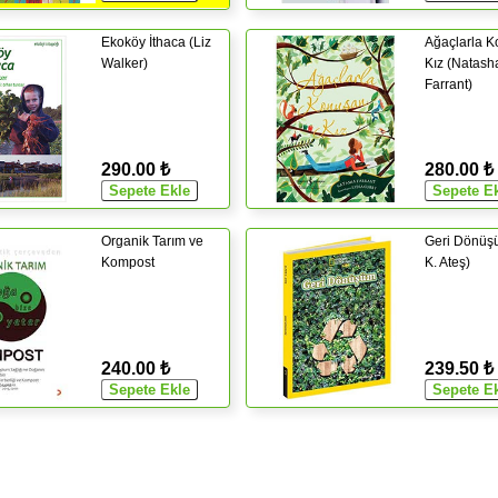
Ekoköy İthaca (Liz
Ağaçlarla 
Walker)
Kız (Natash
Farrant)
290.00 ₺
280.00 ₺
Organik Tarım ve
Geri Dönüş
Kompost
K. Ateş)
240.00 ₺
239.50 ₺