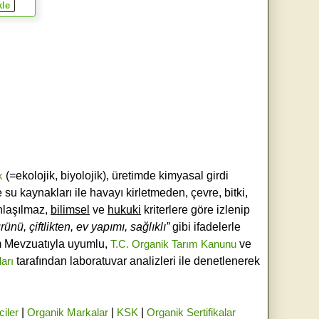
k
(=ekolojik, biyolojik), üretimde kimyasal girdi
e su kaynakları ile havayı kirletmeden, çevre, bitki,
laşılmaz,
bilimsel
ve
hukuki
kriterlere göre izlenip
ünü, çiftlikten, ev yapımı, sağlıklı”
gibi ifadelerle
ım Mevzuatıyla uyumlu,
T.C. Organik Tarım Kanunu
ve
ları
tarafından laboratuvar analizleri ile denetlenerek
ciler
|
Organik Markalar
|
KSK
|
Organik Sertifikalar