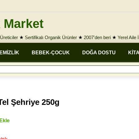
 Market
Üreticiler
★
Sertifikalı Organik Ürünler
★
2007'den beri
★
Yerel Aile 
EMİZLİK
BEBEK-ÇOCUK
DOĞA DOSTU
KİT
Tel Şehriye 250g
 Ekle