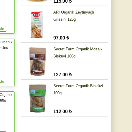
115.00 ₺
ARI Organik Zeytinyağlı
Grissini 125g
97.00 ₺
Organik
y Unu
Secret Farm Organik Mozaik
Bisküvi 100g
127.00 ₺
Secret Farm Organik Bisküvi
100g
Organik
260g
112.00 ₺