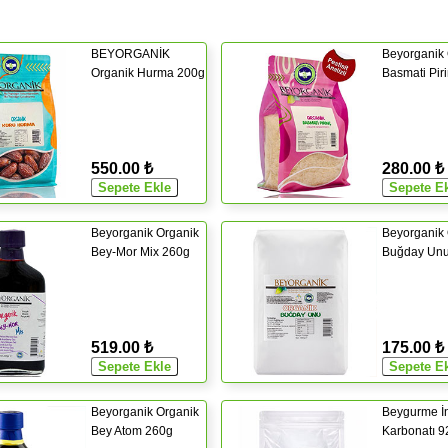
BEYORGANİK
Beyorganik 
Organik Hurma 200g
Basmati Pir
550.00 ₺
280.00 ₺
Beyorganik Organik
Beyorganik 
Bey-Mor Mix 260g
Buğday Un
519.00 ₺
175.00 ₺
Beyorganik Organik
Beygurme İn
Bey Atom 260g
Karbonatı 9