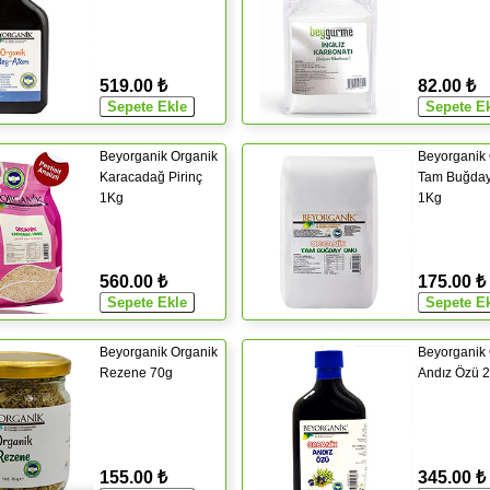
519.00 ₺
82.00 ₺
Beyorganik Organik
Beyorganik 
Karacadağ Pirinç
Tam Buğda
1Kg
1Kg
560.00 ₺
175.00 ₺
Beyorganik Organik
Beyorganik 
Rezene 70g
Andız Özü 
155.00 ₺
345.00 ₺