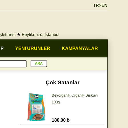
TR>EN
İşletmesi
★
Beylikdüzü, İstanbul
AP
YENİ ÜRÜNLER
KAMPANYALAR
Çok Satanlar
Beyorganik Organik Bisküvi
100g
180.00 ₺