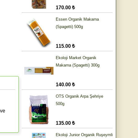
170.00 ₺
Essen Organik Makarna
(Spagetti) 500g
115.00 ₺
Ekoloji Market Organik
Makarna (Spagetti) 300g
140.00 ₺
OTS Organik Arpa Şehriye
500g
 ve
135.00 ₺
Ekoloji Junior Organik Ruşeymli