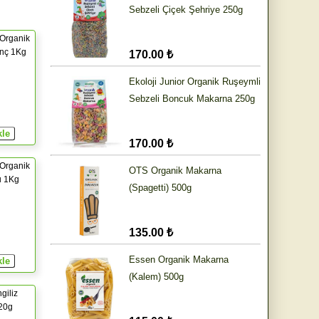
Sebzeli Çiçek Şehriye 250g
Organik
inç 1Kg
170.00 ₺
Ekoloji Junior Organik Ruşeymli
Sebzeli Boncuk Makarna 250g
170.00 ₺
Organik
OTS Organik Makarna
u 1Kg
(Spagetti) 500g
135.00 ₺
Essen Organik Makarna
(Kalem) 500g
giliz
20g