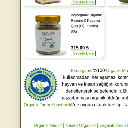
Beyorganik Organik
Rezene & Papatya
Çayı (Öğütülmüş)
80g
315.00 ₺
Ekoorganik
%100
Organik Ma
kullanmadan, her aşaması kontroll
hayvan ve insan sağlığını koruma
denetlenerek belgelendirilir. B
pazarlanması organik olduğu an
Organik Tarım Yönetmeliği
'ne uygun olarak üretilip, T
Organik Nedir?
|
Neden Organik?
|
Organik Tarım