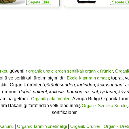
rket
, güvenilir
organik üreticilerden
sertifikalı
organik ürünler
.
Organi
ü ve sertifikalı üretim biçimidir.
Ekolojik tarımın amacı
; toprak v
ktır. Organik ürünler
“görüntüsünden, tadından, kokusundan”
an
ir ürünün
“doğal, naturel, katkısız, hormonsuz, saf, iyi tarım, köy ür
lamına gelmez.
Organik gıda ürünleri
, Avrupa Birliği Organik Tar
arım Bakanlığı tarafından yetkilendirilmiş
Organik Sertifika Kuruluş
sertifikalanır.
 Kanunu
|
Organik Tarım Yönetmeliği
|
Organik Ürünler
|
Organik Üreti