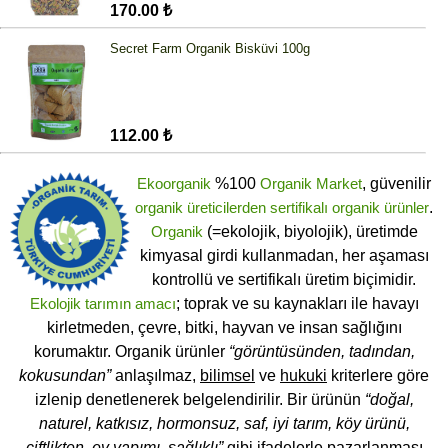
170.00 ₺
Secret Farm Organik Bisküvi 100g
112.00 ₺
Ekoorganik
%100
Organik Market
, güvenilir
organik üreticilerden
sertifikalı
organik ürünler
.
Organik
(=ekolojik, biyolojik), üretimde
kimyasal girdi kullanmadan, her aşaması
kontrollü ve sertifikalı üretim biçimidir.
Ekolojik tarımın amacı
; toprak ve su kaynakları ile havayı
kirletmeden, çevre, bitki, hayvan ve insan sağlığını
korumaktır. Organik ürünler
“görüntüsünden, tadından,
kokusundan”
anlaşılmaz,
bilimsel
ve
hukuki
kriterlere göre
izlenip denetlenerek belgelendirilir. Bir ürünün
“doğal,
naturel, katkısız, hormonsuz, saf, iyi tarım, köy ürünü,
çiftlikten, ev yapımı, sağlıklı”
gibi ifadelerle pazarlanması