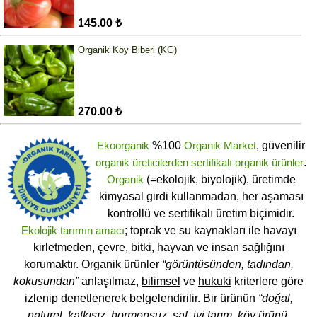
145.00 ₺
Organik Köy Biberi (KG)
270.00 ₺
Ekoorganik
%100
Organik Market
, güvenilir
organik üreticilerden
sertifikalı
organik ürünler
.
Organik
(=ekolojik, biyolojik), üretimde
kimyasal girdi kullanmadan, her aşaması
kontrollü ve sertifikalı üretim biçimidir.
Ekolojik tarımın amacı
; toprak ve su kaynakları ile havayı
kirletmeden, çevre, bitki, hayvan ve insan sağlığını
korumaktır. Organik ürünler
“görüntüsünden, tadından,
kokusundan”
anlaşılmaz,
bilimsel
ve
hukuki
kriterlere göre
izlenip denetlenerek belgelendirilir. Bir ürünün
“doğal,
naturel, katkısız, hormonsuz, saf, iyi tarım, köy ürünü,