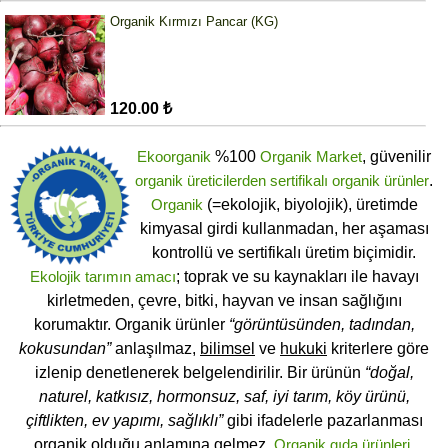
Organik Kırmızı Pancar (KG)
120.00 ₺
Ekoorganik
%100
Organik Market
, güvenilir
organik üreticilerden
sertifikalı
organik ürünler
.
Organik
(=ekolojik, biyolojik), üretimde
kimyasal girdi kullanmadan, her aşaması
kontrollü ve sertifikalı üretim biçimidir.
Ekolojik tarımın amacı
; toprak ve su kaynakları ile havayı
kirletmeden, çevre, bitki, hayvan ve insan sağlığını
korumaktır. Organik ürünler
“görüntüsünden, tadından,
kokusundan”
anlaşılmaz,
bilimsel
ve
hukuki
kriterlere göre
izlenip denetlenerek belgelendirilir. Bir ürünün
“doğal,
naturel, katkısız, hormonsuz, saf, iyi tarım, köy ürünü,
çiftlikten, ev yapımı, sağlıklı”
gibi ifadelerle pazarlanması
organik olduğu anlamına gelmez.
Organik gıda ürünleri
,