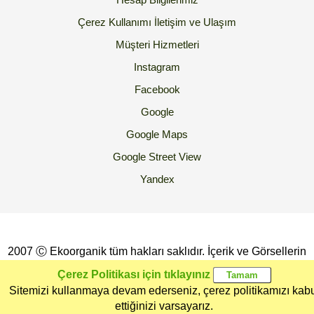
Çerez Kullanımı
İletişim ve Ulaşım
Müşteri Hizmetleri
Instagram
Facebook
Google
Google Maps
Google Street View
Yandex
2007 Ⓒ Ekoorganik tüm hakları saklıdır. İçerik ve Görsellerin
İzinsiz Kopyalanması yada Kullanılması Yasaktır.
Çerez Politikası için tıklayınız
Sitemizi kullanmaya devam ederseniz, çerez politikamızı kab
Ana Sayfa
Kategoriler
Ekoorganik
Müşteri
Üye Girişi
ettiğinizi varsayarız.