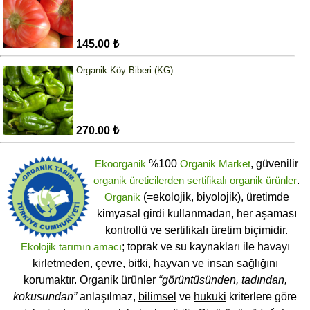
145.00 ₺
Organik Köy Biberi (KG)
270.00 ₺
Ekoorganik
%100
Organik Market
, güvenilir
organik üreticilerden
sertifikalı
organik ürünler
.
Organik
(=ekolojik, biyolojik), üretimde
kimyasal girdi kullanmadan, her aşaması
kontrollü ve sertifikalı üretim biçimidir.
Ekolojik tarımın amacı
; toprak ve su kaynakları ile havayı
kirletmeden, çevre, bitki, hayvan ve insan sağlığını
korumaktır. Organik ürünler
“görüntüsünden, tadından,
kokusundan”
anlaşılmaz,
bilimsel
ve
hukuki
kriterlere göre