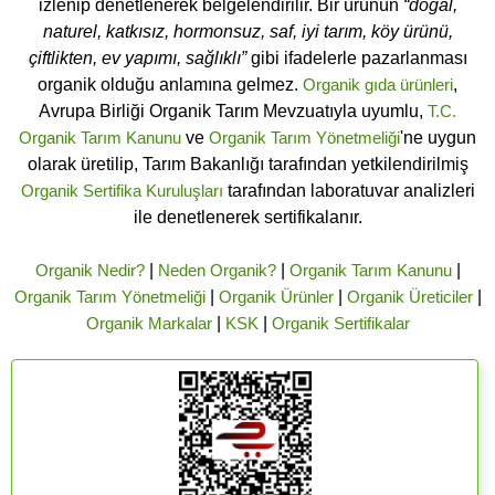
izlenip denetlenerek belgelendirilir. Bir ürünün
“doğal,
naturel, katkısız, hormonsuz, saf, iyi tarım, köy ürünü,
çiftlikten, ev yapımı, sağlıklı”
gibi ifadelerle pazarlanması
organik olduğu anlamına gelmez.
Organik gıda ürünleri
,
Avrupa Birliği Organik Tarım Mevzuatıyla uyumlu,
T.C.
Organik Tarım Kanunu
ve
Organik Tarım Yönetmeliği
'ne uygun
olarak üretilip, Tarım Bakanlığı tarafından yetkilendirilmiş
Organik Sertifika Kuruluşları
tarafından laboratuvar analizleri
ile denetlenerek sertifikalanır.
Organik Nedir?
|
Neden Organik?
|
Organik Tarım Kanunu
|
Organik Tarım Yönetmeliği
|
Organik Ürünler
|
Organik Üreticiler
|
Organik Markalar
|
KSK
|
Organik Sertifikalar