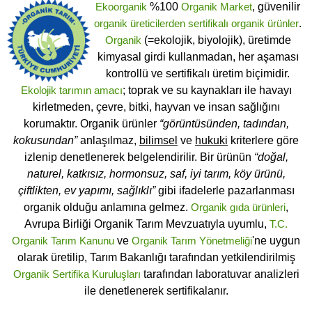
Ekoorganik
%100
Organik Market
, güvenilir
organik üreticilerden
sertifikalı
organik ürünler
.
Organik
(=ekolojik, biyolojik), üretimde
kimyasal girdi kullanmadan, her aşaması
kontrollü ve sertifikalı üretim biçimidir.
Ekolojik tarımın amacı
; toprak ve su kaynakları ile havayı
kirletmeden, çevre, bitki, hayvan ve insan sağlığını
korumaktır. Organik ürünler
“görüntüsünden, tadından,
kokusundan”
anlaşılmaz,
bilimsel
ve
hukuki
kriterlere göre
izlenip denetlenerek belgelendirilir. Bir ürünün
“doğal,
naturel, katkısız, hormonsuz, saf, iyi tarım, köy ürünü,
çiftlikten, ev yapımı, sağlıklı”
gibi ifadelerle pazarlanması
organik olduğu anlamına gelmez.
Organik gıda ürünleri
,
Avrupa Birliği Organik Tarım Mevzuatıyla uyumlu,
T.C.
Organik Tarım Kanunu
ve
Organik Tarım Yönetmeliği
'ne uygun
olarak üretilip, Tarım Bakanlığı tarafından yetkilendirilmiş
Organik Sertifika Kuruluşları
tarafından laboratuvar analizleri
ile denetlenerek sertifikalanır.