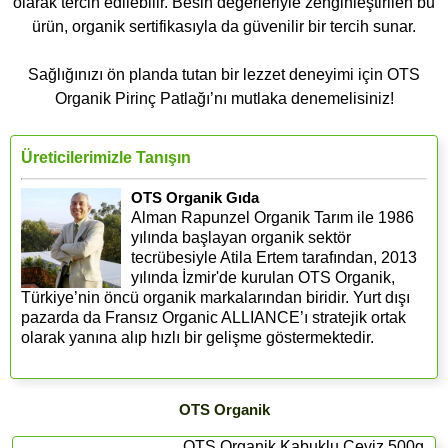
olarak tercih edilebilir. Besin değerleriyle zenginleştirilen bu
ürün, organik sertifikasıyla da güvenilir bir tercih sunar.
Sağlığınızı ön planda tutan bir lezzet deneyimi için OTS
Organik Pirinç Patlağı’nı mutlaka denemelisiniz!
Üreticilerimizle Tanışın
OTS Organik Gıda
Alman Rapunzel Organik Tarım ile 1986
yılında başlayan organik sektör
tecrübesiyle Atila Ertem tarafından, 2013
yılında İzmir'de kurulan OTS Organik,
Türkiye’nin öncü organik markalarından biridir. Yurt dışı
pazarda da Fransız Organic ALLIANCE’ı stratejik ortak
olarak yanına alıp hızlı bir gelişme göstermektedir.
OTS Organik
OTS Organik Kabuklu Ceviz 500g