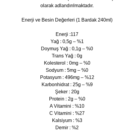
olarak adlandırılmaktadır.
Enerji ve Besin Değerleri (1 Bardak 240ml)
Enerji :117
Yağ : 0,5g – %1
Doymuş Yağ : 0,1g – %0
Trans Yağ : 0g
Kolesterol : 0mg – %0
Sodyum : 5mg – %0
Potasyum : 496mg – %12
Karbonhidrat : 25g – %9
Şeker : 20g
Protein : 2g – %0
A Vitamini : %10
C Vitamini : %27
Kalsiyum : %3
Demir : %2