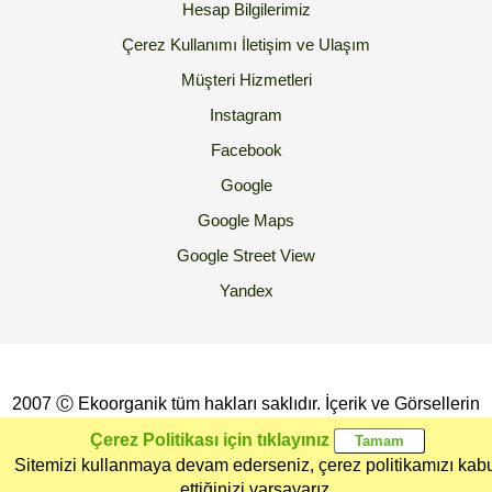
Hesap Bilgilerimiz
Çerez Kullanımı
İletişim ve Ulaşım
Müşteri Hizmetleri
Instagram
Facebook
Google
Google Maps
Google Street View
Yandex
2007 Ⓒ Ekoorganik tüm hakları saklıdır. İçerik ve Görsellerin
İzinsiz Kopyalanması yada Kullanılması Yasaktır.
Çerez Politikası için tıklayınız
Sitemizi kullanmaya devam ederseniz, çerez politikamızı kab
Ana Sayfa
Kategoriler
Ekoorganik
Müşteri
Üye Girişi
ettiğinizi varsayarız.