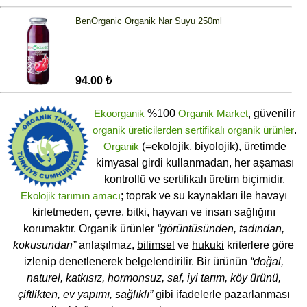
BenOrganic Organik Nar Suyu 250ml
94.00 ₺
Ekoorganik
%100
Organik Market
, güvenilir
organik üreticilerden
sertifikalı
organik ürünler
.
Organik
(=ekolojik, biyolojik), üretimde
kimyasal girdi kullanmadan, her aşaması
kontrollü ve sertifikalı üretim biçimidir.
Ekolojik tarımın amacı
; toprak ve su kaynakları ile havayı
kirletmeden, çevre, bitki, hayvan ve insan sağlığını
korumaktır. Organik ürünler
“görüntüsünden, tadından,
kokusundan”
anlaşılmaz,
bilimsel
ve
hukuki
kriterlere göre
izlenip denetlenerek belgelendirilir. Bir ürünün
“doğal,
naturel, katkısız, hormonsuz, saf, iyi tarım, köy ürünü,
çiftlikten, ev yapımı, sağlıklı”
gibi ifadelerle pazarlanması