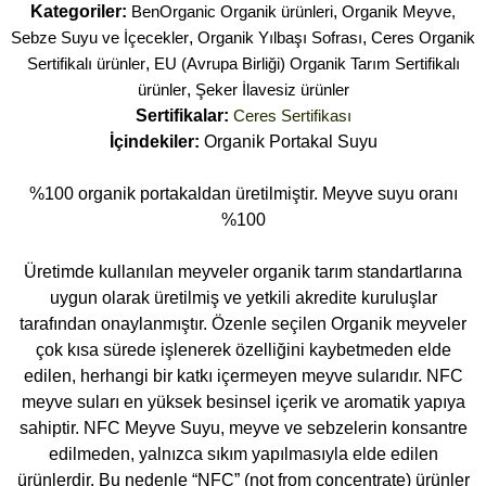
Kategoriler:
BenOrganic Organik ürünleri
,
Organik Meyve,
Sebze Suyu ve İçecekler
,
Organik Yılbaşı Sofrası
,
Ceres Organik
Sertifikalı ürünler
,
EU (Avrupa Birliği) Organik Tarım Sertifikalı
ürünler
,
Şeker İlavesiz ürünler
Sertifikalar:
Ceres Sertifikası
İçindekiler:
Organik Portakal Suyu
%100 organik portakaldan üretilmiştir. Meyve suyu oranı
%100
Üretimde kullanılan meyveler organik tarım standartlarına
uygun olarak üretilmiş ve yetkili akredite kuruluşlar
tarafından onaylanmıştır. Özenle seçilen Organik meyveler
çok kısa sürede işlenerek özelliğini kaybetmeden elde
edilen, herhangi bir katkı içermeyen meyve sularıdır. NFC
meyve suları en yüksek besinsel içerik ve aromatik yapıya
sahiptir. NFC Meyve Suyu, meyve ve sebzelerin konsantre
edilmeden, yalnızca sıkım yapılmasıyla elde edilen
ürünlerdir. Bu nedenle “NFC” (not from concentrate) ürünler