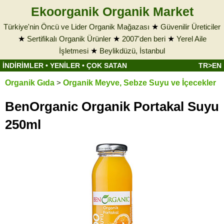
Ekoorganik Organik Market
Türkiye'nin Öncü ve Lider Organik Mağazası
★
Güvenilir Üreticiler
★
Sertifikalı Organik Ürünler
★
2007'den beri
★
Yerel Aile
İşletmesi
★
Beylikdüzü, İstanbul
İNDİRİMLER
•
YENİLER
•
ÇOK SATAN
TR>EN
Organik Gıda
>
Organik Meyve, Sebze Suyu ve İçecekler
BenOrganic Organik Portakal Suyu
250ml