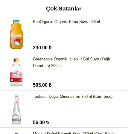
Çok Satanlar
BenOrganic Organik Elma Suyu 946ml
230.00 ₺
Greenapple Organik İçilebilir Gül Suyu (Yağlı
Damıtma) 200ml
505.00 ₺
Taşkesti Doğal Mineralli Su 750ml (Cam Şişe)
56.00 ₺
Munzur Doğal Kaynak Suyu 750ml (Cam Şişe)