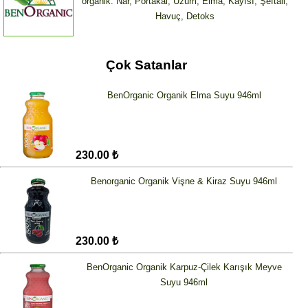
organik. Nar, Portakal, Üzüm, Elma, Kayısı, Şeftali,
Havuç, Detoks
Çok Satanlar
BenOrganic Organik Elma Suyu 946ml
230.00 ₺
Benorganic Organik Vişne & Kiraz Suyu 946ml
230.00 ₺
BenOrganic Organik Karpuz-Çilek Karışık Meyve
Suyu 946ml