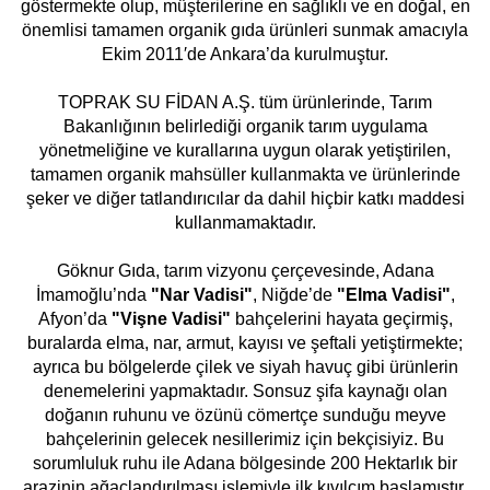
göstermekte olup, müşterilerine en sağlıklı ve en doğal, en
önemlisi tamamen organik gıda ürünleri sunmak amacıyla
Ekim 2011′de Ankara’da kurulmuştur.
TOPRAK SU FİDAN A.Ş. tüm ürünlerinde, Tarım
Bakanlığının belirlediği organik tarım uygulama
yönetmeliğine ve kurallarına uygun olarak yetiştirilen,
tamamen organik mahsüller kullanmakta ve ürünlerinde
şeker ve diğer tatlandırıcılar da dahil hiçbir katkı maddesi
kullanmamaktadır.
Göknur Gıda, tarım vizyonu çerçevesinde, Adana
İmamoğlu’nda
"Nar Vadisi"
, Niğde’de
"Elma Vadisi"
,
Afyon’da
"Vişne Vadisi"
bahçelerini hayata geçirmiş,
buralarda elma, nar, armut, kayısı ve şeftali yetiştirmekte;
ayrıca bu bölgelerde çilek ve siyah havuç gibi ürünlerin
denemelerini yapmaktadır. Sonsuz şifa kaynağı olan
doğanın ruhunu ve özünü cömertçe sunduğu meyve
bahçelerinin gelecek nesillerimiz için bekçisiyiz. Bu
sorumluluk ruhu ile Adana bölgesinde 200 Hektarlık bir
arazinin ağaçlandırılması işlemiyle ilk kıvılcım başlamıştır.