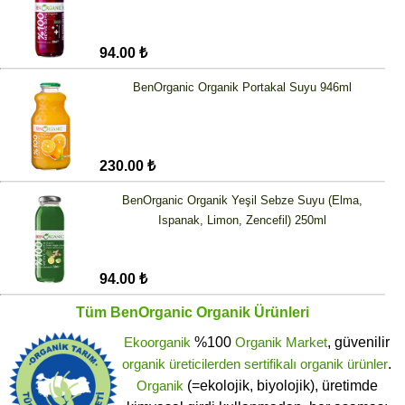
94.00 ₺
BenOrganic Organik Portakal Suyu 946ml
230.00 ₺
BenOrganic Organik Yeşil Sebze Suyu (Elma,
Ispanak, Limon, Zencefil) 250ml
94.00 ₺
Tüm
BenOrganic Organik
Ürünleri
Ekoorganik
%100
Organik Market
, güvenilir
organik üreticilerden
sertifikalı
organik ürünler
.
Organik
(=ekolojik, biyolojik), üretimde