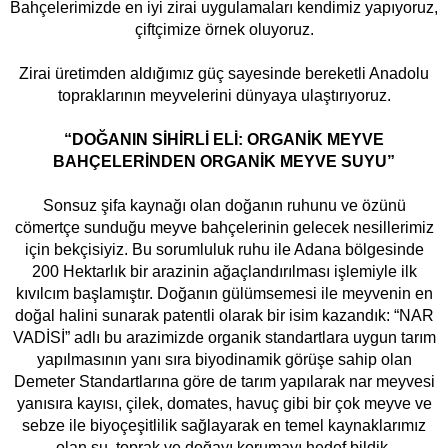
Bahçelerimizde en iyi zirai uygulamaları kendimiz yapıyoruz,
çiftçimize örnek oluyoruz.
Zirai üretimden aldığımız güç sayesinde bereketli Anadolu
topraklarının meyvelerini dünyaya ulaştırıyoruz.
“DOĞANIN SİHİRLİ ELİ: ORGANİK MEYVE
BAHÇELERİNDEN ORGANİK MEYVE SUYU”
Sonsuz şifa kaynağı olan doğanın ruhunu ve özünü
cömertçe sunduğu meyve bahçelerinin gelecek nesillerimiz
için bekçisiyiz. Bu sorumluluk ruhu ile Adana bölgesinde
200 Hektarlık bir arazinin ağaçlandırılması işlemiyle ilk
kıvılcım başlamıştır. Doğanın gülümsemesi ile meyvenin en
doğal halini sunarak patentli olarak bir isim kazandık: “NAR
VADİSİ” adlı bu arazimizde organik standartlara uygun tarım
yapılmasının yanı sıra biyodinamik görüşe sahip olan
Demeter Standartlarına göre de tarım yapılarak nar meyvesi
yanısıra kayısı, çilek, domates, havuç gibi bir çok meyve ve
sebze ile biyoçeşitlilik sağlayarak en temel kaynaklarımız
olan su, toprak ve doğayı korumayı hedef bildik.