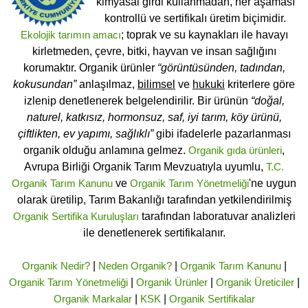
kimyasal girdi kullanmadan, her aşaması
kontrollü ve sertifikalı üretim biçimidir.
Ekolojik tarımın amacı
; toprak ve su kaynakları ile havayı
kirletmeden, çevre, bitki, hayvan ve insan sağlığını
korumaktır. Organik ürünler
“görüntüsünden, tadından,
kokusundan”
anlaşılmaz,
bilimsel
ve
hukuki
kriterlere göre
izlenip denetlenerek belgelendirilir. Bir ürünün
“doğal,
naturel, katkısız, hormonsuz, saf, iyi tarım, köy ürünü,
çiftlikten, ev yapımı, sağlıklı”
gibi ifadelerle pazarlanması
organik olduğu anlamına gelmez.
Organik gıda ürünleri
,
Avrupa Birliği Organik Tarım Mevzuatıyla uyumlu,
T.C.
Organik Tarım Kanunu
ve
Organik Tarım Yönetmeliği
'ne uygun
olarak üretilip, Tarım Bakanlığı tarafından yetkilendirilmiş
Organik Sertifika Kuruluşları
tarafından laboratuvar analizleri
ile denetlenerek sertifikalanır.
Organik Nedir?
|
Neden Organik?
|
Organik Tarım Kanunu
|
Organik Tarım Yönetmeliği
|
Organik Ürünler
|
Organik Üreticiler
|
Organik Markalar
|
KSK
|
Organik Sertifikalar