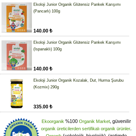
Ekoloji Junior Organik Glütensiz Pankek Karışımı
(Pancarlı) 100g
140.00 ₺
Ekoloji Junior Organik Glütensiz Pankek Karışımı
(Ispanaklı) 100g
140.00 ₺
Ekoloji Junior Organik Kozalak, Dut, Hurma Şurubu
(Kozmix) 290g
335.00 ₺
Ekoorganik
%100
Organik Market
, güvenilir
organik üreticilerden
sertifikalı
organik ürünler
.
Organik
(=ekolojik, biyolojik), üretimde