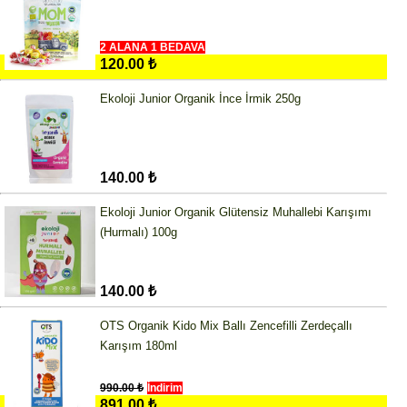
2 ALANA 1 BEDAVA
120.00 ₺
Ekoloji Junior Organik İnce İrmik 250g
140.00 ₺
Ekoloji Junior Organik Glütensiz Muhallebi Karışımı
(Hurmalı) 100g
140.00 ₺
OTS Organik Kido Mix Ballı Zencefilli Zerdeçallı
Karışım 180ml
990.00 ₺
İndirim
891.00 ₺