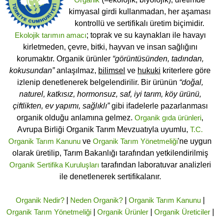
kimyasal girdi kullanmadan, her aşaması
kontrollü ve sertifikalı üretim biçimidir.
Ekolojik tarımın amacı
; toprak ve su kaynakları ile havayı
kirletmeden, çevre, bitki, hayvan ve insan sağlığını
korumaktır. Organik ürünler
“görüntüsünden, tadından,
kokusundan”
anlaşılmaz,
bilimsel
ve
hukuki
kriterlere göre
izlenip denetlenerek belgelendirilir. Bir ürünün
“doğal,
naturel, katkısız, hormonsuz, saf, iyi tarım, köy ürünü,
çiftlikten, ev yapımı, sağlıklı”
gibi ifadelerle pazarlanması
organik olduğu anlamına gelmez.
Organik gıda ürünleri
,
Avrupa Birliği Organik Tarım Mevzuatıyla uyumlu,
T.C.
Organik Tarım Kanunu
ve
Organik Tarım Yönetmeliği
'ne uygun
olarak üretilip, Tarım Bakanlığı tarafından yetkilendirilmiş
Organik Sertifika Kuruluşları
tarafından laboratuvar analizleri
ile denetlenerek sertifikalanır.
Organik Nedir?
|
Neden Organik?
|
Organik Tarım Kanunu
|
Organik Tarım Yönetmeliği
|
Organik Ürünler
|
Organik Üreticiler
|