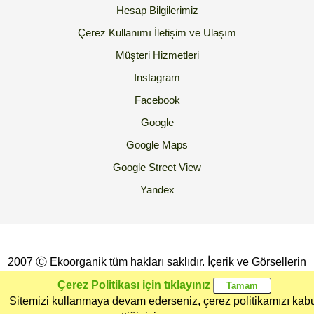
Hesap Bilgilerimiz
Çerez Kullanımı
İletişim ve Ulaşım
Müşteri Hizmetleri
Instagram
Facebook
Google
Google Maps
Google Street View
Yandex
2007 Ⓒ Ekoorganik tüm hakları saklıdır. İçerik ve Görsellerin
İzinsiz Kopyalanması yada Kullanılması Yasaktır.
Çerez Politikası için tıklayınız
Sitemizi kullanmaya devam ederseniz, çerez politikamızı kab
Ana Sayfa
Kategoriler
Ekoorganik
Müşteri
Üye Girişi