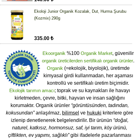
Ekoloji Junior Organik Kozalak, Dut, Hurma Şurubu
(Kozmix) 290g
335.00 ₺
Ekoorganik
%100
Organik Market
, güvenilir
organik üreticilerden
sertifikalı
organik ürünler
.
Organik
(=ekolojik, biyolojik), üretimde
kimyasal girdi kullanmadan, her aşaması
kontrollü ve sertifikalı üretim biçimidir.
Ekolojik tarımın amacı
; toprak ve su kaynakları ile havayı
kirletmeden, çevre, bitki, hayvan ve insan sağlığını
korumaktır. Organik ürünler
“görüntüsünden, tadından,
kokusundan”
anlaşılmaz,
bilimsel
ve
hukuki
kriterlere göre
izlenip denetlenerek belgelendirilir. Bir ürünün
“doğal,
naturel, katkısız, hormonsuz, saf, iyi tarım, köy ürünü,
çiftlikten, ev yapımı, sağlıklı”
gibi ifadelerle pazarlanması