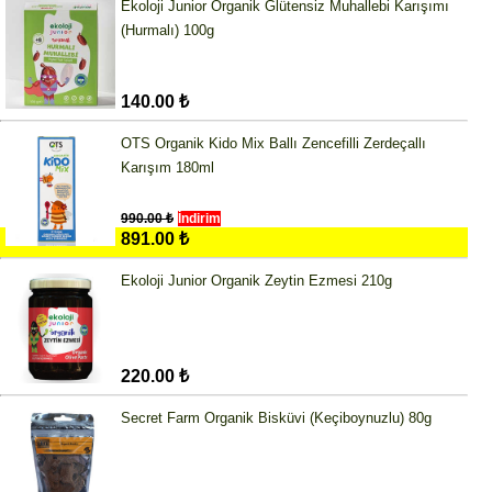
Ekoloji Junior Organik Glütensiz Muhallebi Karışımı
(Hurmalı) 100g
140.00 ₺
OTS Organik Kido Mix Ballı Zencefilli Zerdeçallı
Karışım 180ml
990.00 ₺
İndirim
891.00 ₺
Ekoloji Junior Organik Zeytin Ezmesi 210g
220.00 ₺
Secret Farm Organik Bisküvi (Keçiboynuzlu) 80g