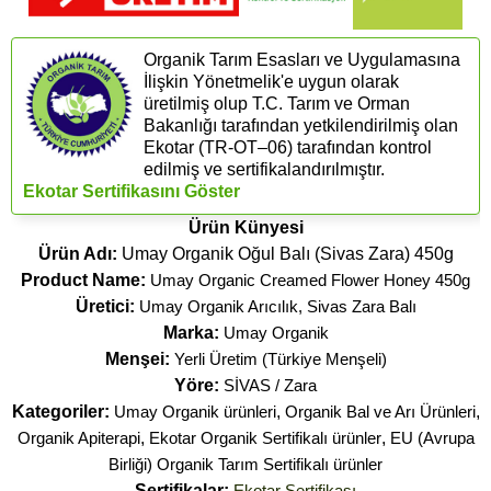
Organik Tarım Esasları ve Uygulamasına
İlişkin Yönetmelik'e uygun olarak
üretilmiş olup T.C. Tarım ve Orman
Bakanlığı tarafından yetkilendirilmiş olan
Ekotar (​TR-OT–06) tarafından kontrol
edilmiş ve sertifikalandırılmıştır.
Ekotar Sertifikasını Göster
Ürün Künyesi
Ürün Adı:
Umay Organik Oğul Balı (Sivas Zara) 450g
Product Name:
Umay Organic Creamed Flower Honey 450g
Üretici:
Umay Organik Arıcılık, Sivas Zara Balı
Marka:
Umay Organik
Menşei:
Yerli Üretim (Türkiye Menşeli)
Yöre:
SİVAS / Zara
Kategoriler:
Umay Organik ürünleri
,
Organik Bal ve Arı Ürünleri
,
Organik Apiterapi
,
Ekotar Organik Sertifikalı ürünler
,
EU (Avrupa
Birliği) Organik Tarım Sertifikalı ürünler
Sertifikalar:
Ekotar Sertifikası