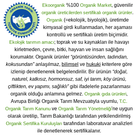
Ekoorganik
%100
Organik Market
, güvenilir
organik üreticilerden
sertifikalı
organik ürünler
.
Organik
(=ekolojik, biyolojik), üretimde
kimyasal girdi kullanmadan, her aşaması
kontrollü ve sertifikalı üretim biçimidir.
Ekolojik tarımın amacı
; toprak ve su kaynakları ile havayı
kirletmeden, çevre, bitki, hayvan ve insan sağlığını
korumaktır. Organik ürünler
“görüntüsünden, tadından,
kokusundan”
anlaşılmaz,
bilimsel
ve
hukuki
kriterlere göre
izlenip denetlenerek belgelendirilir. Bir ürünün
“doğal,
naturel, katkısız, hormonsuz, saf, iyi tarım, köy ürünü,
çiftlikten, ev yapımı, sağlıklı”
gibi ifadelerle pazarlanması
organik olduğu anlamına gelmez.
Organik gıda ürünleri
,
Avrupa Birliği Organik Tarım Mevzuatıyla uyumlu,
T.C.
Organik Tarım Kanunu
ve
Organik Tarım Yönetmeliği
'ne uygun
olarak üretilip, Tarım Bakanlığı tarafından yetkilendirilmiş
Organik Sertifika Kuruluşları
tarafından laboratuvar analizleri
ile denetlenerek sertifikalanır.