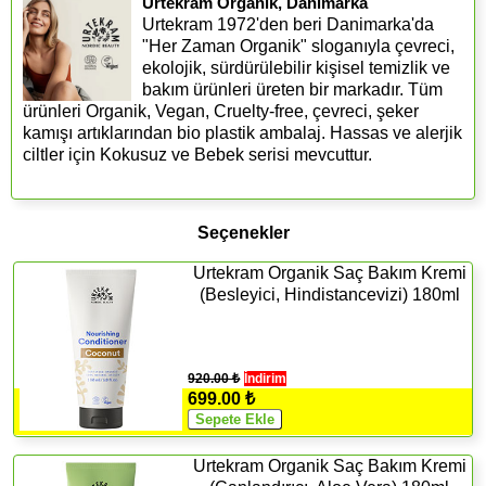
Urtekram Organik, Danimarka
Urtekram 1972'den beri Danimarka'da
"Her Zaman Organik" sloganıyla çevreci,
ekolojik, sürdürülebilir kişisel temizlik ve
bakım ürünleri üreten bir markadır. Tüm
ürünleri Organik, Vegan, Cruelty-free, çevreci, şeker
kamışı artıklarından bio plastik ambalaj. Hassas ve alerjik
ciltler için Kokusuz ve Bebek serisi mevcuttur.
Seçenekler
Urtekram Organik Saç Bakım Kremi
(Besleyici, Hindistancevizi) 180ml
920.00 ₺
İndirim
699.00 ₺
Urtekram Organik Saç Bakım Kremi