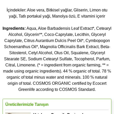
İçindekiler: Aloe vera, Bitkisel yağlar, Gliserin, Limon otu
yaği, Tatlı portakal yaği, Manolya özü, E vitamini içerir
Ingredients:
Aqua, Aloe Barbadensis Leaf Extract*, Cetearyl
Alcohol, Glycerin**, Coco-Caprylate, Lecithin, Glyceryl
Caprylate, Citrus Aurantium Dulcis Peel Oil*, Cymbopogon
Schoenanthus Oil*, Magnolia Officinalis Bark Extract, Beta-
Sitosterol, Cetyl Alcohol, Olus Oil, Squalene, Glyceryl
Stearate SE, Sodium Cetearyl Sulfate, Tocopherol, Parfum,
Citral, Limonene. (* = ingredient from organic farming, ** =
made using organic ingredients). 44 % organic of total. 78 %
organic of total minus water and minerals. 100 % natural
origin of total. COSMOS ORGANIC certified by Ecocert
Greenlife according to COSMOS Standard.
Üreticilerimizle Tanışın