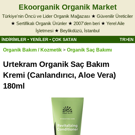
Ekoorganik Organik Market
Türkiye'nin Öncü ve Lider Organik Mağazası
★
Güvenilir Üreticiler
★
Sertifikalı Organik Ürünler
★
2007'den beri
★
Yerel Aile
İşletmesi
★
Beylikdüzü, İstanbul
İNDİRİMLER
•
YENİLER
•
ÇOK SATAN
TR>EN
Organik Bakım / Kozmetik
>
Organik Saç Bakımı
Urtekram Organik Saç Bakım
Kremi (Canlandırıcı, Aloe Vera)
180ml