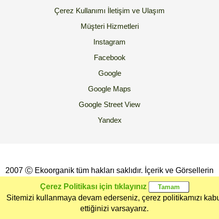
Çerez Kullanımı
İletişim ve Ulaşım
Müşteri Hizmetleri
Instagram
Facebook
Google
Google Maps
Google Street View
Yandex
2007 Ⓒ Ekoorganik tüm hakları saklıdır. İçerik ve Görsellerin
İzinsiz Kopyalanması yada Kullanılması Yasaktır.
Çerez Politikası için tıklayınız
Sitemizi kullanmaya devam ederseniz, çerez politikamızı kab
Ana Sayfa
Kategoriler
Ekoorganik
Müşteri
Üye Girişi
ettiğinizi varsayarız.
Arama
Hizmetleri