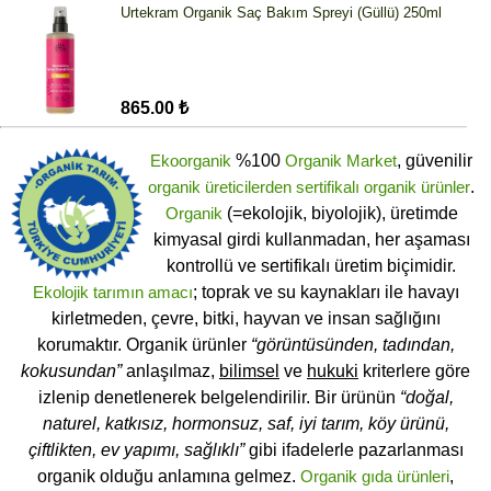
Urtekram Organik Saç Bakım Spreyi (Güllü) 250ml
865.00 ₺
Ekoorganik
%100
Organik Market
, güvenilir
organik üreticilerden
sertifikalı
organik ürünler
.
Organik
(=ekolojik, biyolojik), üretimde
kimyasal girdi kullanmadan, her aşaması
kontrollü ve sertifikalı üretim biçimidir.
Ekolojik tarımın amacı
; toprak ve su kaynakları ile havayı
kirletmeden, çevre, bitki, hayvan ve insan sağlığını
korumaktır. Organik ürünler
“görüntüsünden, tadından,
kokusundan”
anlaşılmaz,
bilimsel
ve
hukuki
kriterlere göre
izlenip denetlenerek belgelendirilir. Bir ürünün
“doğal,
naturel, katkısız, hormonsuz, saf, iyi tarım, köy ürünü,
çiftlikten, ev yapımı, sağlıklı”
gibi ifadelerle pazarlanması
organik olduğu anlamına gelmez.
Organik gıda ürünleri
,