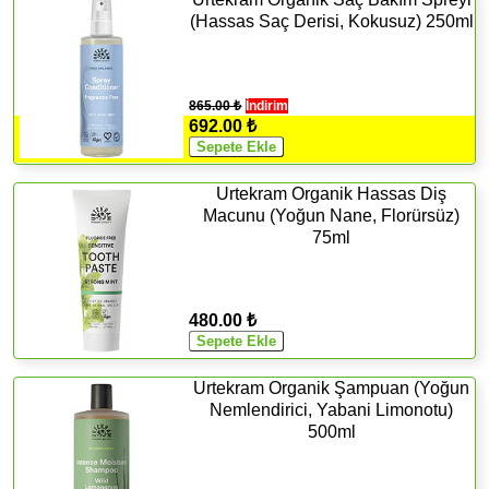
(Hassas Saç Derisi, Kokusuz) 250ml
865.00 ₺
İndirim
692.00 ₺
Urtekram Organik Hassas Diş
Macunu (Yoğun Nane, Florürsüz)
75ml
480.00 ₺
Urtekram Organik Şampuan (Yoğun
Nemlendirici, Yabani Limonotu)
500ml