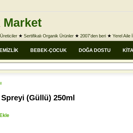
 Market
Üreticiler
★
Sertifikalı Organik Ürünler
★
2007'den beri
★
Yerel Aile 
EMİZLİK
BEBEK-ÇOCUK
DOĞA DOSTU
KİT
ı
Spreyi (Güllü) 250ml
 Ekle