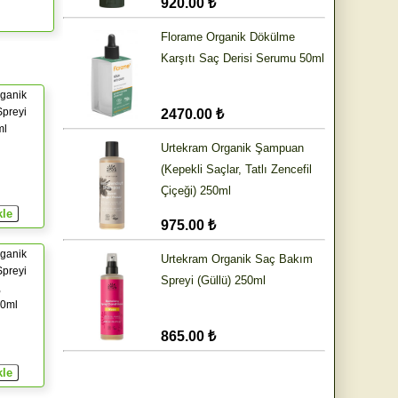
920.00 ₺
Florame Organik Dökülme
Karşıtı Saç Derisi Serumu 50ml
ganik
preyi
2470.00 ₺
ml
Urtekram Organik Şampuan
(Kepekli Saçlar, Tatlı Zencefil
Çiçeği) 250ml
975.00 ₺
ganik
Urtekram Organik Saç Bakım
preyi
Spreyi (Güllü) 250ml
,
50ml
865.00 ₺