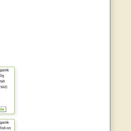
ganik
Diş
rah
rsüz)
ganik
Roll-on