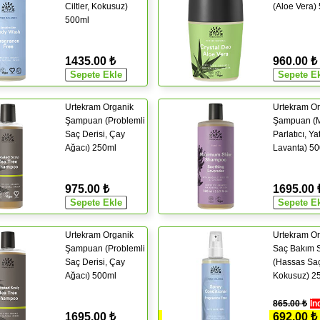
Ciltler, Kokusuz)
(Aloe Vera)
500ml
1435.00 ₺
960.00 ₺
Urtekram Organik
Urtekram Or
Şampuan (Problemli
Şampuan (
Saç Derisi, Çay
Parlatıcı, Yat
Ağacı) 250ml
Lavanta) 5
975.00 ₺
1695.00 
Urtekram Organik
Urtekram Or
Şampuan (Problemli
Saç Bakım S
Saç Derisi, Çay
(Hassas Saç
Ağacı) 500ml
Kokusuz) 2
865.00 ₺
İn
1695.00 ₺
692.00 ₺