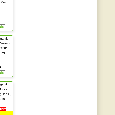
 50ml
ganik
Maximum
ıştırıcı
00ml
₺
ganik
preyi
 Derisi,
50ml
dirim