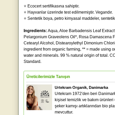
⭐ Ecocert sertifikasına sahiptir.
⭐ Hayvanlar üzerinde test edilmemiştir. Vegandır.
⭐ Sentetik boya, petro kimyasal maddeler, sentetik
Ingredients:
Aqua, Aloe Barbadensis Leaf Extract
Pelargonium Graveolens Oil*, Rosa Damascena Flow
Cetearyl Alcohol, Distearoylethyl Dimonium Chloride
ingredient from organic farming, ** = made using or
water and minerals. 99 % natural origin of tota
Standard.
Üreticilerimizle Tanışın
Urtekram Organik, Danimarka
Urtekram 1972'den beri Danimarka
kişisel temizlik ve bakım ürünleri
şeker kamışı artıklarından bio pla
mevcuttur.