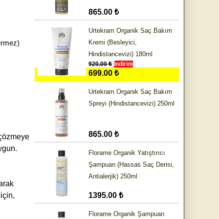
865.00 ₺
Urtekram Organik Saç Bakım
ermez)
Kremi (Besleyici,
Hindistancevizi) 180ml
920.00 ₺
İndirim
699.00 ₺
Urtekram Organik Saç Bakım
Spreyi (Hindistancevizi) 250ml
865.00 ₺
i çözmeye
uygun.
Florame Organik Yatıştırıcı
Şampuan (Hassas Saç Derisi,
Antialerjik) 250ml
larak
için,
1395.00 ₺
Florame Organik Şampuan