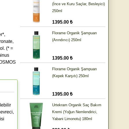
(İnce ve Kuru Saçlar, Besleyici)
250ml
1395.00 ₺
Florame Organik Şampuan
r*,
(Arındırıcı) 250ml
ronate,
l. (* =
minus
1395.00 ₺
o COSMOS
Florame Organik Şampuan
(Kepek Karşıtı) 250ml
1395.00 ₺
ebilir
Urtekram Organik Saç Bakım
çevreci,
Kremi (Yoğun Nemlendirici,
isi
Yabani Limonotu) 180ml