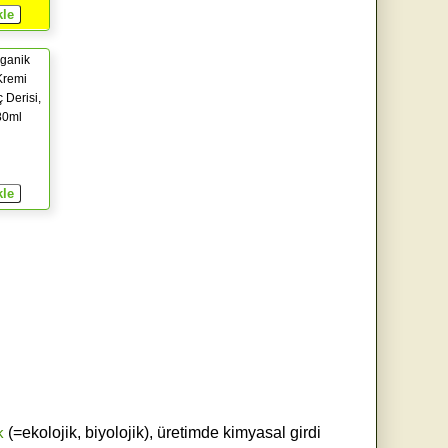
ganik
Kremi
 Derisi,
80ml
k
(=ekolojik, biyolojik), üretimde kimyasal girdi