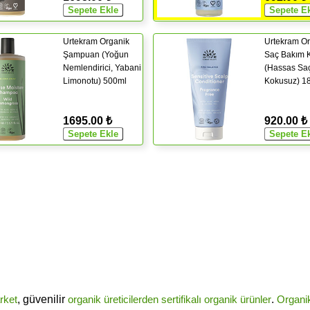
Urtekram Organik
Urtekram Or
Şampuan (Yoğun
Saç Bakım 
Nemlendirici, Yabani
(Hassas Saç
Limonotu) 500ml
Kokusuz) 1
1695.00 ₺
920.00 ₺
rket
, güvenilir
organik üreticilerden
sertifikalı
organik ürünler
.
Organi