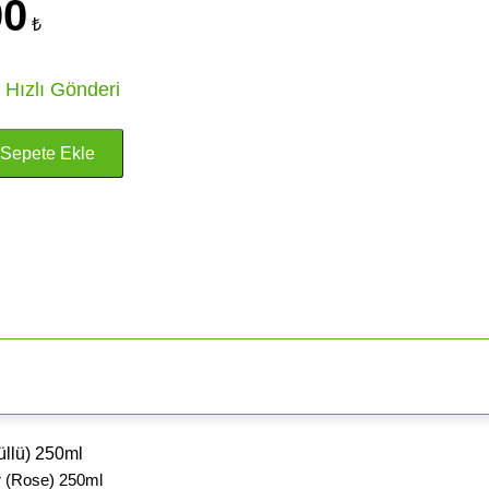
00
₺
 Hızlı Gönderi
llü) 250ml
r (Rose) 250ml