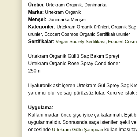
Üretici:
Urtekram Organik, Danimarka
Marka:
Urtekram Organik
Menşei:
Danimarka Menşeli
Kategoriler:
Urtekram Organik ürünleri
,
Organik Saç
ürünler
,
Ecocert Cosmos Organic Sertifikalı ürünler
Sertifikalar:
Vegan Society Sertifikası
,
Ecocert Cosmo
Urtekram Organik Güllü Saç Bakım Spreyi
Urtekram Organic Rose Spray Conditioner
250ml
Hyaluronik asit içeren Urtekram Gül Sprey Saç Kre
yardımcı olur ve saçı pürüzsüz tutar. Kuru ve ıslak
Uygulama:
Kullanılmadan önce şişe iyice çalkalanmalı. Eşit bi
uygulanmalıdır. Sonrasında saça istenilen şekil ver
öncesinde
Urtekram Güllü Şampuan
kullanılması tav