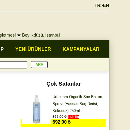
TR>EN
İşletmesi
★
Beylikdüzü, İstanbul
AP
YENİ ÜRÜNLER
KAMPANYALAR
Çok Satanlar
Urtekram Organik Saç Bakım
Spreyi (Hassas Saç Derisi,
Kokusuz) 250ml
865.00 ₺
İndirim
692.00 ₺