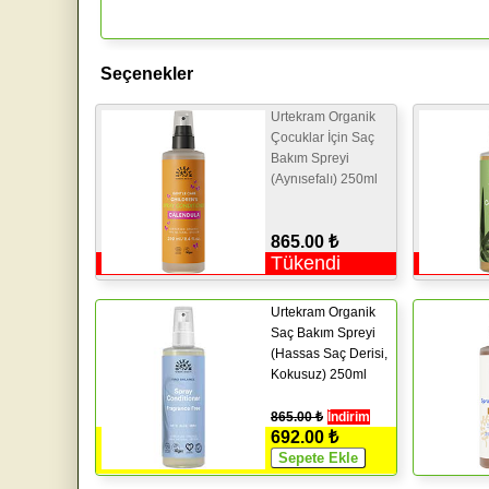
Seçenekler
Urtekram Organik
Çocuklar İçin Saç
Bakım Spreyi
(Aynısefalı) 250ml
865.00 ₺
Tükendi
Urtekram Organik
Saç Bakım Spreyi
(Hassas Saç Derisi,
Kokusuz) 250ml
865.00 ₺
İndirim
692.00 ₺