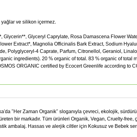
 yağlar ve silikon içermez.
*, Glycerin**, Glyceryl Caprylate, Rosa Damascena Flower Wate
er Extract*, Magnolia Officinalis Bark Extract, Sodium Hyalu
, Polyglyceryl-4 Caprate, Parfum, Citronellol, Geraniol, Linaloo
ganic ingredients). 20 % organic of total. 83 % organic of total 
l. COSMOS ORGANIC certified by Ecocert Greenlife according t
'da "Her Zaman Organik" sloganıyla çevreci, ekolojik, sürdürül
 üreten bir markadır. Tüm ürünleri Organik, Vegan, Cruelty-free, 
stik ambalaj. Hassas ve alerjik ciltler için Kokusuz ve Bebek ser