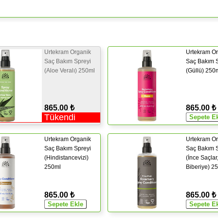
Urtekram Organik
Urtekram Or
Saç Bakım Spreyi
Saç Bakım S
(Aloe Veralı) 250ml
(Güllü) 250
865.00 ₺
865.00 ₺
Tükendi
Urtekram Organik
Urtekram Or
Saç Bakım Spreyi
Saç Bakım S
(Hindistancevizi)
(İnce Saçlar
250ml
Biberiye) 2
865.00 ₺
865.00 ₺