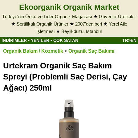
Ekoorganik Organik Market
Türkiye'nin Öncü ve Lider Organik Mağazası
★
Güvenilir Üreticiler
★
Sertifikalı Organik Ürünler
★
2007'den beri
★
Yerel Aile
İşletmesi
★
Beylikdüzü, İstanbul
İNDİRİMLER
•
YENİLER
•
ÇOK SATAN
TR>EN
Organik Bakım / Kozmetik
>
Organik Saç Bakımı
Urtekram Organik Saç Bakım
Spreyi (Problemli Saç Derisi, Çay
Ağacı) 250ml