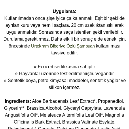
Uygulama:
Kullanılmadan önce şişe iyice çalkalanmalı. Eşit bir şekilde
ayrılan kuru veya nemli saçlara, 20 cm uzaklıktan sıkılarak
uygulanmalıdır. Sonrasında saça istenilen şekil verilebilir.
Durulama gerektirmez. Daha etkili bir sonuç elde etmek için,
öncesinde
Urtekram Biberiye Özlü Şampuan
kullanılması
tavsiye edilir.
⭐ Ecocert sertifikasına sahiptir.
⭐ Hayvanlar üzerinde test edilmemiştir. Vegandır.
⭐ Sentetik boya, petro kimyasal maddeler, sentetik yağlar ve
silikon içermez.
Ingredients:
Aloe Barbadensis Leaf Extract*, Propanediol,
Glycerin**, Brassica Alcohol, Glyceryl Caprylate, Lavendula
Angustifolia Oil*, Melaleuca Alternifolia Leaf Oil*, Magnolia
Officinalis Bark Extract, Brassica Valinate Esylate,
Polyglyceryl-4 Caprate, Calcium Gluconate, Lactic Acid,