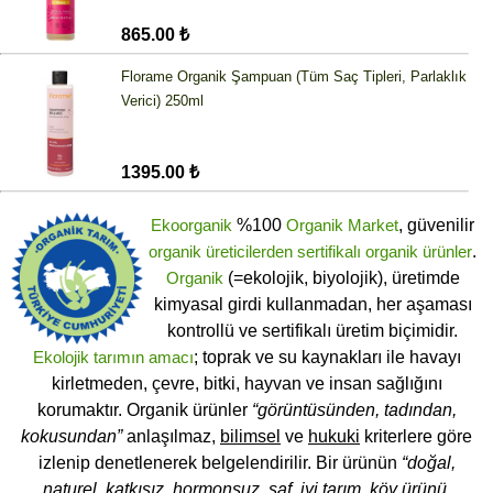
865.00 ₺
Florame Organik Şampuan (Tüm Saç Tipleri, Parlaklık
Verici) 250ml
1395.00 ₺
Ekoorganik
%100
Organik Market
, güvenilir
organik üreticilerden
sertifikalı
organik ürünler
.
Organik
(=ekolojik, biyolojik), üretimde
kimyasal girdi kullanmadan, her aşaması
kontrollü ve sertifikalı üretim biçimidir.
Ekolojik tarımın amacı
; toprak ve su kaynakları ile havayı
kirletmeden, çevre, bitki, hayvan ve insan sağlığını
korumaktır. Organik ürünler
“görüntüsünden, tadından,
kokusundan”
anlaşılmaz,
bilimsel
ve
hukuki
kriterlere göre
izlenip denetlenerek belgelendirilir. Bir ürünün
“doğal,
naturel, katkısız, hormonsuz, saf, iyi tarım, köy ürünü,