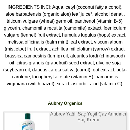
INGREDIENTS INCI: Aqua, cetyl (coconut fatty alcohol),
aloe barbadensis (organic aloe) leaf juice*, alcohol denat.,
triticum vulgare (wheat) germ oil, panthenol (vitamin B-5),
glycerin, chamomilla recutita (camomile) extract, foeniculum
vulgare (fennel) fruit extract, humulus lupulus (hops) extract,
melissa officinalis (balm mint) leaf extract, viscum album
(mistletoe) fruit extract, achillea millefolium (yarrow) extract,
brassica campestris (turnip) oil, aleurites fordi (chinawood)
oil, citrus grandis (grapefruit) seed extract, glycine soja
(soybean) oil, daucus carota sativa (carrot) root extract, beta-
carotene, tocopheryl acetate (vitamin E), hamamelis
virginiana (witch hazel) extract, ascorbic acid (vitamin C).
Aubrey Organics
Aubrey Yağlı Saç Yeşil Çay Arındırıcı
Saç Kremi