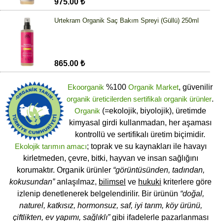
975.00 ₺
Urtekram Organik Saç Bakım Spreyi (Güllü) 250ml
865.00 ₺
Ekoorganik
%100
Organik Market
, güvenilir
organik üreticilerden
sertifikalı
organik ürünler
.
Organik
(=ekolojik, biyolojik), üretimde
kimyasal girdi kullanmadan, her aşaması
kontrollü ve sertifikalı üretim biçimidir.
Ekolojik tarımın amacı
; toprak ve su kaynakları ile havayı
kirletmeden, çevre, bitki, hayvan ve insan sağlığını
korumaktır. Organik ürünler
“görüntüsünden, tadından,
kokusundan”
anlaşılmaz,
bilimsel
ve
hukuki
kriterlere göre
izlenip denetlenerek belgelendirilir. Bir ürünün
“doğal,
naturel, katkısız, hormonsuz, saf, iyi tarım, köy ürünü,
çiftlikten, ev yapımı, sağlıklı”
gibi ifadelerle pazarlanması