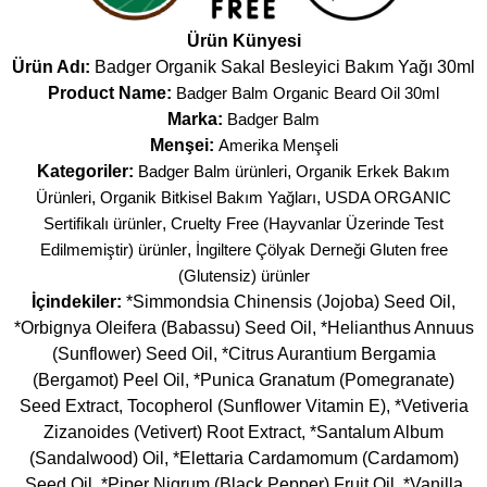
Ürün Künyesi
Ürün Adı:
Badger Organik Sakal Besleyici Bakım Yağı 30ml
Product Name:
Badger Balm Organic Beard Oil 30ml
Marka:
Badger Balm
Menşei:
Amerika Menşeli
Kategoriler:
Badger Balm ürünleri
,
Organik Erkek Bakım
Ürünleri
,
Organik Bitkisel Bakım Yağları
,
USDA ORGANIC
Sertifikalı ürünler
,
Cruelty Free (Hayvanlar Üzerinde Test
Edilmemiştir) ürünler
,
İngiltere Çölyak Derneği Gluten free
(Glutensiz) ürünler
İçindekiler:
*Simmondsia Chinensis (Jojoba) Seed Oil,
*Orbignya Oleifera (Babassu) Seed Oil, *Helianthus Annuus
(Sunflower) Seed Oil, *Citrus Aurantium Bergamia
(Bergamot) Peel Oil, *Punica Granatum (Pomegranate)
Seed Extract, Tocopherol (Sunflower Vitamin E), *Vetiveria
Zizanoides (Vetivert) Root Extract, *Santalum Album
(Sandalwood) Oil, *Elettaria Cardamomum (Cardamom)
Seed Oil, *Piper Nigrum (Black Pepper) Fruit Oil, *Vanilla