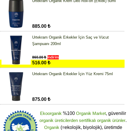
Urtekram Organik Krem Deo Roll-on (Erkek) 50ml
885.00 ₺
Urtekram Organik Erkekler İçin Saç ve Vücut
Şampuanı 200ml
860.00 ₺
İndirim
516.00 ₺
Urtekram Organik Erkekler İçin Yüz Kremi 75ml
875.00 ₺
Ekoorganik
%100
Organik Market
, güvenilir
organik üreticilerden
sertifikalı
organik ürünler
.
Organik
(=ekolojik, biyolojik), üretimde