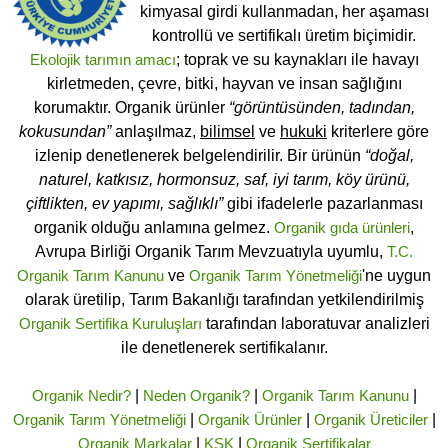
kimyasal girdi kullanmadan, her aşaması
kontrollü ve sertifikalı üretim biçimidir.
Ekolojik tarımın amacı
; toprak ve su kaynakları ile havayı
kirletmeden, çevre, bitki, hayvan ve insan sağlığını
korumaktır. Organik ürünler
“görüntüsünden, tadından,
kokusundan”
anlaşılmaz,
bilimsel
ve
hukuki
kriterlere göre
izlenip denetlenerek belgelendirilir. Bir ürünün
“doğal,
naturel, katkısız, hormonsuz, saf, iyi tarım, köy ürünü,
çiftlikten, ev yapımı, sağlıklı”
gibi ifadelerle pazarlanması
organik olduğu anlamına gelmez.
Organik gıda ürünleri
,
Avrupa Birliği Organik Tarım Mevzuatıyla uyumlu,
T.C.
Organik Tarım Kanunu
ve
Organik Tarım Yönetmeliği
'ne uygun
olarak üretilip, Tarım Bakanlığı tarafından yetkilendirilmiş
Organik Sertifika Kuruluşları
tarafından laboratuvar analizleri
ile denetlenerek sertifikalanır.
Organik Nedir?
|
Neden Organik?
|
Organik Tarım Kanunu
|
Organik Tarım Yönetmeliği
|
Organik Ürünler
|
Organik Üreticiler
|
Organik Markalar
|
KSK
|
Organik Sertifikalar