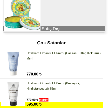
Satış Dışı
Çok Satanlar
Urtekram Organik El Kremi (Hassas Ciltler, Kokusuz)
75ml
770.00 ₺
Urtekram Organik El Kremi (Besleyici,
Hindistancevizi) 75ml
770.00 ₺
İndirim
595.00 ₺