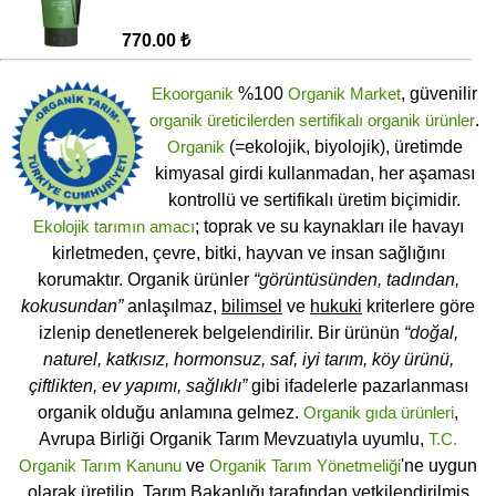
770.00 ₺
Ekoorganik
%100
Organik Market
, güvenilir
organik üreticilerden
sertifikalı
organik ürünler
.
Organik
(=ekolojik, biyolojik), üretimde
kimyasal girdi kullanmadan, her aşaması
kontrollü ve sertifikalı üretim biçimidir.
Ekolojik tarımın amacı
; toprak ve su kaynakları ile havayı
kirletmeden, çevre, bitki, hayvan ve insan sağlığını
korumaktır. Organik ürünler
“görüntüsünden, tadından,
kokusundan”
anlaşılmaz,
bilimsel
ve
hukuki
kriterlere göre
izlenip denetlenerek belgelendirilir. Bir ürünün
“doğal,
naturel, katkısız, hormonsuz, saf, iyi tarım, köy ürünü,
çiftlikten, ev yapımı, sağlıklı”
gibi ifadelerle pazarlanması
organik olduğu anlamına gelmez.
Organik gıda ürünleri
,
Avrupa Birliği Organik Tarım Mevzuatıyla uyumlu,
T.C.
Organik Tarım Kanunu
ve
Organik Tarım Yönetmeliği
'ne uygun
olarak üretilip, Tarım Bakanlığı tarafından yetkilendirilmiş