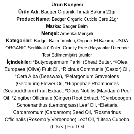
Ürün Künyesi
Ürün Adı:
Badger Organik Tırnak Bakımı 21gr
Product Name:
Badger Organic Cuticle Care 21gr
Marka:
Badger Balm
Menşei:
Amerika Menşeli
Kategoriler:
Badger Balm ürünleri
,
Organik El Bakımı
,
USDA
ORGANIC Sertifikalı ürünler
,
Cruelty Free (Hayvanlar Üzerinde
Test Edilmemiştir) ürünler
İçindekiler:
*Butyrospermum Parkii (Shea) Butter, *◊Olea
Europaea (Olive) Fruit Oil, *Ricinus Communis (Castor) Oil,
*Cera Alba (Beeswax), *Pelargonium Graveolens
(Geranium) Flower Oil, *Hippophae Rhamnoides
(Seabuckthorn) Fruit Extract, *Citrus Nobilis (Mandarin) Peel
Oil, *Zingiber Officinale (Ginger) Root Extract, *Cymbopogon
Schoenanthus (Lemongrass) Leaf Oil, *Elettaria
Cardamomum (Cardamom) Seed Oil, *Rosmarinus
Officinalis (Rosemary Verbenone) Leaf Oil, *Litsea Cubeba
(Litsea) Fruit Oil