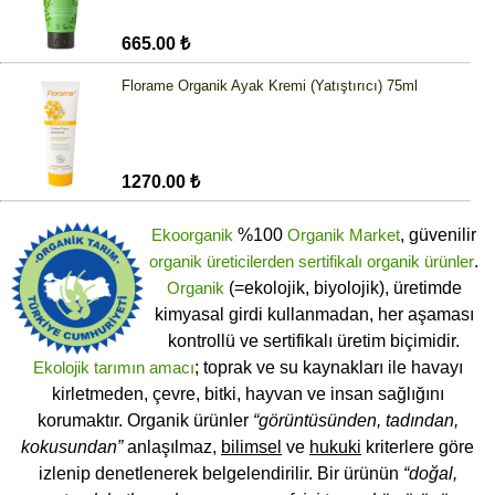
665.00 ₺
Florame Organik Ayak Kremi (Yatıştırıcı) 75ml
1270.00 ₺
Ekoorganik
%100
Organik Market
, güvenilir
organik üreticilerden
sertifikalı
organik ürünler
.
Organik
(=ekolojik, biyolojik), üretimde
kimyasal girdi kullanmadan, her aşaması
kontrollü ve sertifikalı üretim biçimidir.
Ekolojik tarımın amacı
; toprak ve su kaynakları ile havayı
kirletmeden, çevre, bitki, hayvan ve insan sağlığını
korumaktır. Organik ürünler
“görüntüsünden, tadından,
kokusundan”
anlaşılmaz,
bilimsel
ve
hukuki
kriterlere göre
izlenip denetlenerek belgelendirilir. Bir ürünün
“doğal,