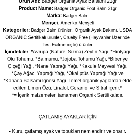
Ürün Adı:
Badger Organik Ayak Balsamı 21gr
Product Name:
Badger Organic Foot Balm 21gr
Marka:
Badger Balm
Menşei:
Amerika Menşeli
Kategoriler:
Badger Balm ürünleri
,
Organik Ayak Bakımı
,
USDA
ORGANIC Sertifikalı ürünler
,
Cruelty Free (Hayvanlar Üzerinde
Test Edilmemiştir) ürünler
İçindekiler:
*Avrupa (Natürel Sızma) Zeytin Yağı, *Hintyağı
Otu Tohumu, *Balmumu, *Jojoba Tohumu Yağı, *Biberiye
Çiçeği Yağı, *Nane Yaprağı Yağı, *Kakule Meyvesi Yağı,
*Çay Ağacı Yaprağı Yağı, *Okaliptüs Yaprağı Yağı ve
*Kanada Balsamı İğnesi Yağı. Temel organik yağlardan elde
edilen Limon Özü, Linalol, Geraniol ve Sitral içerir.*
*= İçerik malzemeleri tamamen Organik Sertifikalıdır.
ÇATLAMIŞ AYAKLAR İÇİN
• Kuru, çatlamış ayak ve topukları nemlendirir ve onarır.