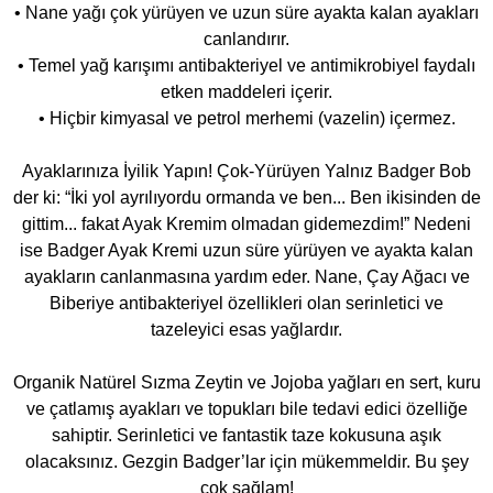
• Nane yağı çok yürüyen ve uzun süre ayakta kalan ayakları
canlandırır.
• Temel yağ karışımı antibakteriyel ve antimikrobiyel faydalı
etken maddeleri içerir.
• Hiçbir kimyasal ve petrol merhemi (vazelin) içermez.
Ayaklarınıza İyilik Yapın! Çok-Yürüyen Yalnız Badger Bob
der ki: “İki yol ayrılıyordu ormanda ve ben... Ben ikisinden de
gittim... fakat Ayak Kremim olmadan gidemezdim!” Nedeni
ise Badger Ayak Kremi uzun süre yürüyen ve ayakta kalan
ayakların canlanmasına yardım eder. Nane, Çay Ağacı ve
Biberiye antibakteriyel özellikleri olan serinletici ve
tazeleyici esas yağlardır.
Organik Natürel Sızma Zeytin ve Jojoba yağları en sert, kuru
ve çatlamış ayakları ve topukları bile tedavi edici özelliğe
sahiptir. Serinletici ve fantastik taze kokusuna aşık
olacaksınız. Gezgin Badger’lar için mükemmeldir. Bu şey
çok sağlam!