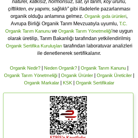
naturel, katkısız, hormonsuz, saf, iyi tarım, köy ürünü,
çiftlikten, ev yapımı, sağlıklı”
gibi ifadelerle pazarlanması
organik olduğu anlamına gelmez.
Organik gıda ürünleri
,
Avrupa Birliği Organik Tarım Mevzuatıyla uyumlu,
T.C.
Organik Tarım Kanunu
ve
Organik Tarım Yönetmeliği
'ne uygun
olarak üretilip, Tarım Bakanlığı tarafından yetkilendirilmiş
Organik Sertifika Kuruluşları
tarafından laboratuvar analizleri
ile denetlenerek sertifikalanır.
Organik Nedir?
|
Neden Organik?
|
Organik Tarım Kanunu
|
Organik Tarım Yönetmeliği
|
Organik Ürünler
|
Organik Üreticiler
|
Organik Markalar
|
KSK
|
Organik Sertifikalar