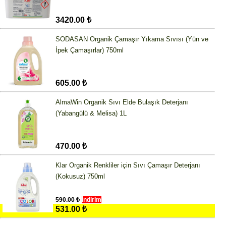
3420.00 ₺
SODASAN Organik Çamaşır Yıkama Sıvısı (Yün ve
İpek Çamaşırlar) 750ml
605.00 ₺
AlmaWin Organik Sıvı Elde Bulaşık Deterjanı
(Yabangülü & Melisa) 1L
470.00 ₺
Klar Organik Renkliler için Sıvı Çamaşır Deterjanı
(Kokusuz) 750ml
590.00 ₺
İndirim
531.00 ₺