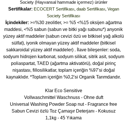
Society (Hayvansal hammade içermez) ürünler
Sertifikalar:
ECOCERT Sertifikası
,
daab Sertifikası
,
Vegan
Society Sertifikası
İçindekiler:
>=%30 zeolitler, >= %5 <%15 oksijen ağartma
maddesi, <%5 sabun (sabun ve bitki yağı sabunu*) anyonik
yüzey aktif maddeler (sabun cevizi özü ve bitkisel yağ alkolü
sülfat), iyonik olmayan yüzey aktif maddeler (bitkisel
sakkaroidal yüzey aktif maddeler) . İlave bileşenler: soda,
sodyum hidrojen karbonat, sodyum silikat, sitrik asit, sodyum
poliaspartat, TAED (ağartma aktivatörü), doğal pirinç
nişastası, fillosilikatlar, toplam içeriğin %97'si doğal
kaynaklıdır. *Toplam içeriğin %0,2'si Organik Tarımdandır.
Klar Eco Sensitive
Vollwaschmittel Waschnuss - Ohne duft
Universal Washing Powder Soap nut - Fragrance free
Sabun Cevizi özlü Toz Çamaşır Deterjanı - Kokusuz
1,1kg - 45 Yıkama