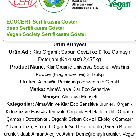
ECOCERT Sertifikasını Göster
daab Sertifikasını Göster
Vegan Society Sertifikasını Göster
Ürün Künyesi
Ürün Adı:
Klar Organik Sabun Cevizi özlü Toz Çamaşır
Deterjanı (Kokusuz) 2,475kg
Product Name:
Klar Organic Universal Soapnut Washing
Powder (Fragrance-free) 2,475Kg
Üretici:
AlmaWin Reinigungskonzentrate GmbH
Marka:
AlmaWin ve Klar Eco Sensitive
Menşei:
Almanya Menşeli
Kategoriler:
AlmaWin ve Klar Eco Sensitive ürünleri
,
Organik
Kokusuz ve Hassas Temizlik
,
Organik Bebek Temizlik
,
Organik
Çamaşır Deterjanları
,
Organik Sabun Cevizi
,
Ekolojik Çamaşır
Yıkama Tozu
,
Ecocert Organik Sertifikalı ürünler
,
Green Brands
ürünler
,
daab Alman Alerji ve Astım Derneği onaylı ürünler
,
Vegan