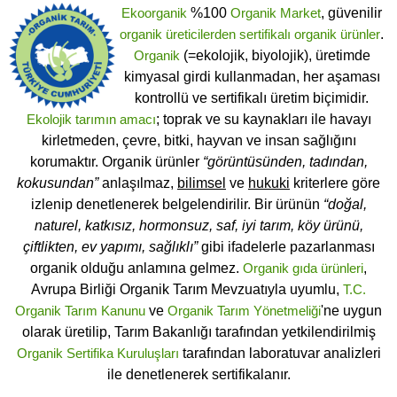
Ekoorganik
%100
Organik Market
, güvenilir
organik üreticilerden
sertifikalı
organik ürünler
.
Organik
(=ekolojik, biyolojik), üretimde
kimyasal girdi kullanmadan, her aşaması
kontrollü ve sertifikalı üretim biçimidir.
Ekolojik tarımın amacı
; toprak ve su kaynakları ile havayı
kirletmeden, çevre, bitki, hayvan ve insan sağlığını
korumaktır. Organik ürünler
“görüntüsünden, tadından,
kokusundan”
anlaşılmaz,
bilimsel
ve
hukuki
kriterlere göre
izlenip denetlenerek belgelendirilir. Bir ürünün
“doğal,
naturel, katkısız, hormonsuz, saf, iyi tarım, köy ürünü,
çiftlikten, ev yapımı, sağlıklı”
gibi ifadelerle pazarlanması
organik olduğu anlamına gelmez.
Organik gıda ürünleri
,
Avrupa Birliği Organik Tarım Mevzuatıyla uyumlu,
T.C.
Organik Tarım Kanunu
ve
Organik Tarım Yönetmeliği
'ne uygun
olarak üretilip, Tarım Bakanlığı tarafından yetkilendirilmiş
Organik Sertifika Kuruluşları
tarafından laboratuvar analizleri
ile denetlenerek sertifikalanır.