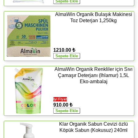
AlmaWin Organik Bulaşık Makinesi
Toz Deterjan 1,250kg
1210.00 ₺
AlmaWin Organik Renkliler için Sıvı
Çamaşır Deterjanı (Ihlamur) 1,5L
Eko-ambalaj
İyi Fiyat
910.00 ₺
Klar Organik Sabun Cevizi özlü
Köpük Sabun (Kokusuz) 240ml