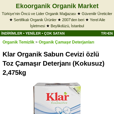
Ekoorganik Organik Market
Türkiye'nin Öncü ve Lider Organik Mağazası
★
Güvenilir Üreticiler
★
Sertifikalı Organik Ürünler
★
2007'den beri
★
Yerel Aile
İşletmesi
★
Beylikdüzü, İstanbul
İNDİRİMLER
•
YENİLER
•
ÇOK SATAN
TR>EN
Organik Temizlik
>
Organik Çamaşır Deterjanları
Klar Organik Sabun Cevizi özlü
Toz Çamaşır Deterjanı (Kokusuz)
2,475kg