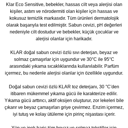
Klar Eco Sensitive, bebekler, hassas cilt veya alerjisi olan
kişiler, astım ve nörodermiti olan kişiler için hassas ve
kokusuz temizlik markasıdır. Tüm ürünleri dermatolojik
olarak başarıyla test edilmiştir. Sabun cevizi, pH değerleri
nedeniyle cilt dostudur ve bebekler, küçük çocuklar ve
alerjisi olanlar için harikadır.
KLAR doğal sabun cevizi özlü sıvı deterjan, beyaz ve
solmaz çamaşırlar için uygundur ve 30°C ile 95°C
arasındaki yıkama sıcaklıklarında kullanılabilir. Parfüm
içermez, bu nedenle alerjisi olanlar için özellikle uygundur.
Doğal sabun cevizi özlü KLAR toz deterjanı, 30 °C'den
itibaren mükemmel yıkama gücü ile karakterize edilir.
Yıkama gücü arttırıcı, aktif oksijen oluşturur, zor lekeleri bile
çıkarır ve beyaz çamaşırları griye çevirmez. Enzim içermez,
iyi tutuş ve kolay ütüleme için pirinç nişastası içerir.
Yün ve ipek hariç tüm beyaz ve solmaz tekstiller için