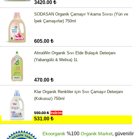
3420.00 ₺
SODASAN Organik Çamaşır Yıkama Sıvısı (Yün ve
İpek Çamaşırlar) 750ml
605.00 ₺
AlmaWin Organik Sıvı Elde Bulaşık Deterjanı
(Yabangülü & Melisa) 1L
470.00 ₺
Klar Organik Renkliler için Sıvı Çamaşır Deterjanı
(Kokusuz) 750ml
590.00 ₺
İndirim
531.00 ₺
Ekoorganik
%100
Organik Market
, güvenilir