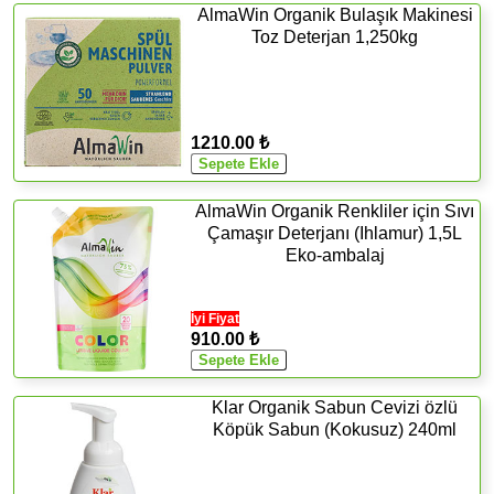
AlmaWin Organik Bulaşık Makinesi
Toz Deterjan 1,250kg
1210.00 ₺
AlmaWin Organik Renkliler için Sıvı
Çamaşır Deterjanı (Ihlamur) 1,5L
Eko-ambalaj
İyi Fiyat
910.00 ₺
Klar Organik Sabun Cevizi özlü
Köpük Sabun (Kokusuz) 240ml