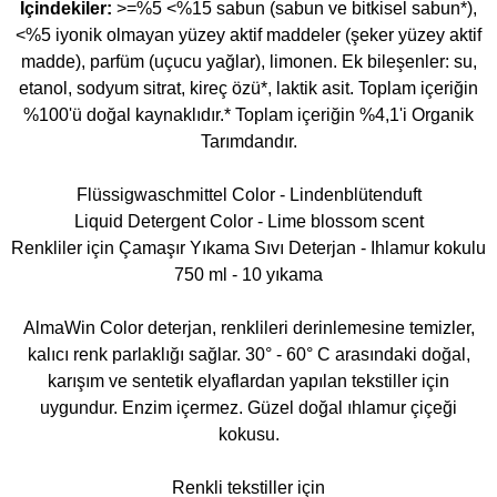
İçindekiler:
>=%5 <%15 sabun (sabun ve bitkisel sabun*),
<%5 iyonik olmayan yüzey aktif maddeler (şeker yüzey aktif
madde), parfüm (uçucu yağlar), limonen. Ek bileşenler: su,
etanol, sodyum sitrat, kireç özü*, laktik asit. Toplam içeriğin
%100'ü doğal kaynaklıdır.* Toplam içeriğin %4,1'i Organik
Tarımdandır.
Flüssigwaschmittel Color - Lindenblütenduft
Liquid Detergent Color - Lime blossom scent
Renkliler için Çamaşır Yıkama Sıvı Deterjan - Ihlamur kokulu
750 ml - 10 yıkama
AlmaWin Color deterjan, renklileri derinlemesine temizler,
kalıcı renk parlaklığı sağlar. 30° - 60° C arasındaki doğal,
karışım ve sentetik elyaflardan yapılan tekstiller için
uygundur. Enzim içermez. Güzel doğal ıhlamur çiçeği
kokusu.
Renkli tekstiller için