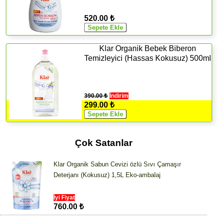
520.00 ₺
Klar Organik Bebek Biberon
Temizleyici (Hassas Kokusuz) 500ml
390.00 ₺
İndirim
299.00 ₺
Çok Satanlar
Klar Organik Sabun Cevizi özlü Sıvı Çamaşır
Deterjanı (Kokusuz) 1,5L Eko-ambalaj
İyi Fiyat
760.00 ₺