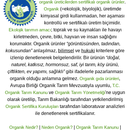
organik üreticilerden
sertifikalı
organik ürünler
.
Organik
(=ekolojik, biyolojik), üretimde
kimyasal girdi kullanmadan, her aşaması
kontrollü ve sertifikalı üretim biçimidir.
Ekolojik tarımın amacı
; toprak ve su kaynakları ile havayı
kirletmeden, çevre, bitki, hayvan ve insan sağlığını
korumaktır. Organik ürünler
“görüntüsünden, tadından,
kokusundan”
anlaşılmaz,
bilimsel
ve
hukuki
kriterlere göre
izlenip denetlenerek belgelendirilir. Bir ürünün
“doğal,
naturel, katkısız, hormonsuz, saf, iyi tarım, köy ürünü,
çiftlikten, ev yapımı, sağlıklı”
gibi ifadelerle pazarlanması
organik olduğu anlamına gelmez.
Organik gıda ürünleri
,
Avrupa Birliği Organik Tarım Mevzuatıyla uyumlu,
T.C.
Organik Tarım Kanunu
ve
Organik Tarım Yönetmeliği
'ne uygun
olarak üretilip, Tarım Bakanlığı tarafından yetkilendirilmiş
Organik Sertifika Kuruluşları
tarafından laboratuvar analizleri
ile denetlenerek sertifikalanır.
Organik Nedir?
|
Neden Organik?
|
Organik Tarım Kanunu
|